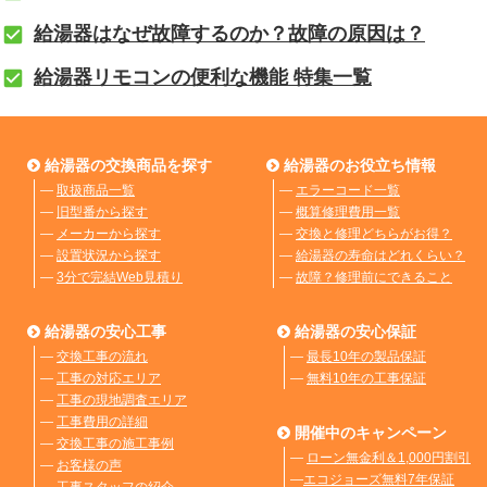
給湯器はなぜ故障するのか？故障の原因は？
給湯器リモコンの便利な機能 特集一覧
給湯器の交換商品を探す
給湯器のお役立ち情報
―
取扱商品一覧
―
エラーコード一覧
―
旧型番から探す
―
概算修理費用一覧
―
メーカーから探す
―
交換と修理どちらがお得？
―
設置状況から探す
―
給湯器の寿命はどれくらい？
―
3分で完結Web見積り
―
故障？修理前にできること
給湯器の安心工事
給湯器の安心保証
―
交換工事の流れ
―
最長10年の製品保証
―
工事の対応エリア
―
無料10年の工事保証
―
工事の現地調査エリア
―
工事費用の詳細
開催中のキャンペーン
―
交換工事の施工事例
―
ローン無金利＆1,000円割引
―
お客様の声
―
エコジョーズ無料7年保証
―
工事スタッフの紹介