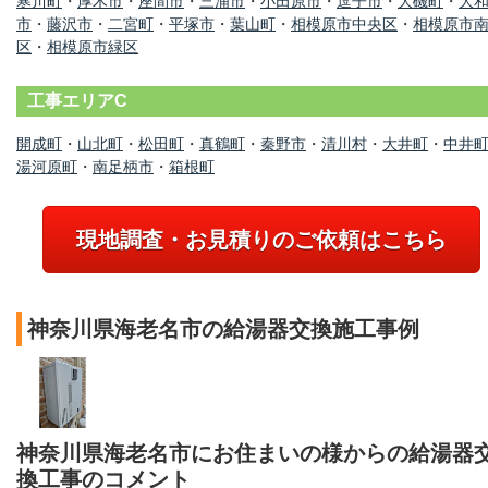
寒川町
・
厚木市
・
座間市
・
三浦市
・
小田原市
・
逗子市
・
大磯町
・
大
市
・
藤沢市
・
二宮町
・
平塚市
・
葉山町
・
相模原市中央区
・
相模原市
区
・
相模原市緑区
工事エリアC
開成町
・
山北町
・
松田町
・
真鶴町
・
秦野市
・
清川村
・
大井町
・
中井
湯河原町
・
南足柄市
・
箱根町
現地調査・お見積りのご依頼はこちら
神奈川県海老名市の給湯器交換施工事例
神奈川県海老名市にお住まいの様からの給湯器
換工事のコメント