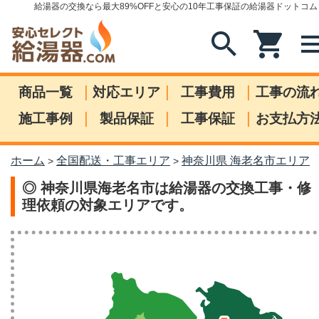
給湯器の交換なら最大89%OFFと安心の10年工事保証の給湯器ドットコム
search
shopping_cart
me
|
|
|
商品一覧
対応エリア
工事費用
工事の流
|
|
|
施工事例
製品保証
工事保証
お支払方
ホーム
全国配送・工事エリア
神奈川県 海老名市エリア
>
>
◎ 神奈川県海老名市は給湯器の交換工事・修
理依頼の対象エリアです。