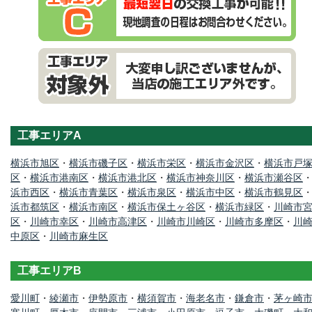
工事エリアA
横浜市旭区
・
横浜市磯子区
・
横浜市栄区
・
横浜市金沢区
・
横浜市戸
区
・
横浜市港南区
・
横浜市港北区
・
横浜市神奈川区
・
横浜市瀬谷区
浜市西区
・
横浜市青葉区
・
横浜市泉区
・
横浜市中区
・
横浜市鶴見区
浜市都筑区
・
横浜市南区
・
横浜市保土ヶ谷区
・
横浜市緑区
・
川崎市
区
・
川崎市幸区
・
川崎市高津区
・
川崎市川崎区
・
川崎市多摩区
・
川
中原区
・
川崎市麻生区
工事エリアB
愛川町
・
綾瀬市
・
伊勢原市
・
横須賀市
・
海老名市
・
鎌倉市
・
茅ヶ崎