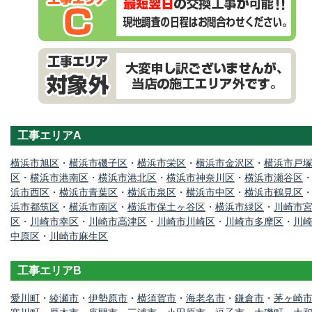
工事エリアA
横浜市旭区
・
横浜市磯子区
・
横浜市栄区
・
横浜市金沢区
・
横浜市戸
区
・
横浜市港南区
・
横浜市港北区
・
横浜市神奈川区
・
横浜市瀬谷区
浜市西区
・
横浜市青葉区
・
横浜市泉区
・
横浜市中区
・
横浜市鶴見区
浜市都筑区
・
横浜市南区
・
横浜市保土ヶ谷区
・
横浜市緑区
・
川崎市
区
・
川崎市幸区
・
川崎市高津区
・
川崎市川崎区
・
川崎市多摩区
・
川
中原区
・
川崎市麻生区
工事エリアB
愛川町
・
綾瀬市
・
伊勢原市
・
横須賀市
・
海老名市
・
鎌倉市
・
茅ヶ崎