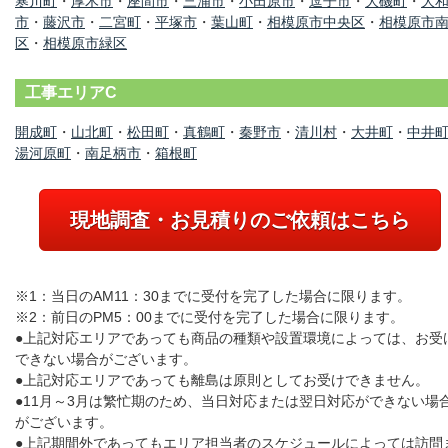
寒川町
・
厚木市
・
座間市
・
三浦市
・
小田原市
・
逗子市
・
大磯町
・
大
市
・
藤沢市
・
二宮町
・
平塚市
・
葉山町
・
相模原市中央区
・
相模原市
区
・
相模原市緑区
工事エリアC
開成町
・
山北町
・
松田町
・
真鶴町
・
秦野市
・
清川村
・
大井町
・
中井
湯河原町
・
南足柄市
・
箱根町
現地調査・お見積りのご依頼はこちら
※1：当日のAM11：30までに受付を完了した場合に限ります。
※2：前日のPM5：00までに受付を完了した場合に限ります。
●上記対応エリアであっても商品の種類や設置環境によっては、お受
できない場合がございます。
●上記対応エリアであっても離島は原則としてお受けできません。
●11月～3月は繁忙期のため、当日対応または翌日対応ができない場
がございます。
●上記期間外であってもエリア担当者のスケジュールによっては訪問