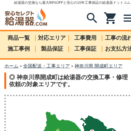
給湯器の交換なら最大89%OFFと安心の10年工事保証の給湯器ドットコム
search
shopping_cart
me
|
|
|
商品一覧
対応エリア
工事費用
工事の流
|
|
|
施工事例
製品保証
工事保証
お支払方
ホーム
全国配送・工事エリア
神奈川県 開成町エリア
>
>
◎ 神奈川県開成町は給湯器の交換工事・修理
依頼の対象エリアです。