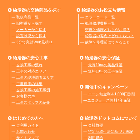
給湯器の交換商品を探す
給湯器のお役立ち情報
―
取扱商品一覧
―
エラーコード一覧
―
旧型番から探す
―
概算修理費用一覧
―
メーカーから探す
―
交換と修理どちらがお得？
―
設置状況から探す
―
給湯器の寿命はどれくらい？
―
3分で完結Web見積り
―
故障？修理前にできること
給湯器の安心工事
給湯器の安心保証
―
交換工事の流れ
―
最長10年の製品保証
―
工事の対応エリア
―
無料10年の工事保証
―
工事の現地調査エリア
―
工事費用の詳細
開催中のキャンペーン
―
交換工事の施工事例
―
ローン無金利＆1,000円割引
―
お客様の声
―
エコジョーズ無料7年保証
―
工事スタッフの紹介
はじめての方へ
給湯器ドットコムについて
―
ご利用ガイド
―
会社概要
―
お問合わせ
―
特定商取引法に基づく表記
―
サイトマップ
―
利用規約