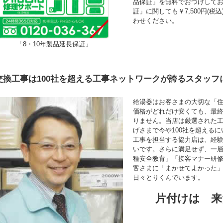
品保証」を無料でおつけして
証」に関しても￥7,500円(
わせください。
「8・10年製品延長保証」
交換工事は100社を超える工事ネットワークが誇るスタッフ
給湯器はお客さまの大切な「
価格がどれだけ安くても、最
りません。当店は厳選された
げさまで今や100社を超える
工事を担当する協力店は、経験年
いです。さらに満足せず、一
種安全教育」「接客マナー研
客さまに「まかせてよかった
日々とりくんでいます。
片付けは 来