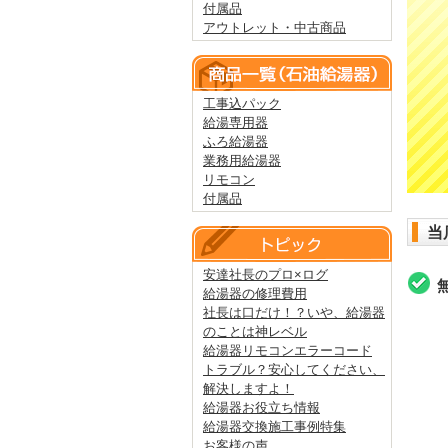
付属品
アウトレット・中古商品
工事込パック
給湯専用器
ふろ給湯器
業務用給湯器
リモコン
付属品
当
安達社長のプロ×ログ
給湯器の修理費用
社長は口だけ！？いや、給湯器
のことは神レベル
給湯器リモコンエラーコード
トラブル？安心してください、
解決しますよ！
給湯器お役立ち情報
給湯器交換施工事例特集
お客様の声