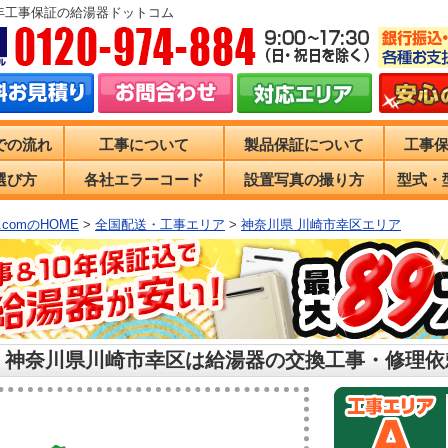
0年工事保証の給湯器ドットコム
での流れ
工事について
製品保証について
工事
選び方
各社エラーコード
設置写真の撮り方
型式・
comのHOME
>
全国配送・工事エリア
>
神奈川県 川崎市幸区エリア
 神奈川県川崎市幸区は給湯器の交換工事・修理