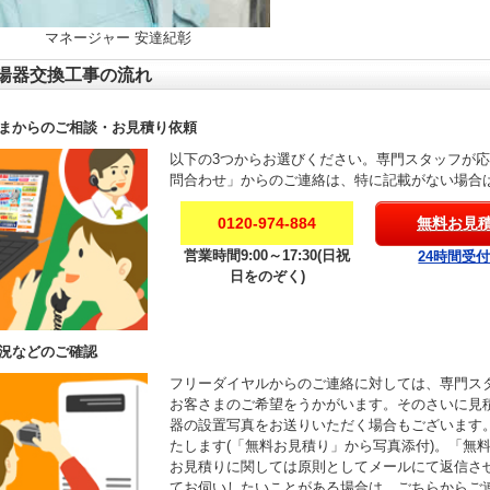
マネージャー 安達紀彰
湯器交換工事の流れ
まからのご相談・お見積り依頼
以下の3つからお選びください。専門スタッフが
問合わせ」からのご連絡は、特に記載がない場合
0120-974-884
無料お見
営業時間9:00～17:30(日祝
24時間受
日をのぞく)
況などのご確認
フリーダイヤルからのご連絡に対しては、専門ス
お客さまのご希望をうかがいます。そのさいに見
器の設置写真をお送りいただく場合もございます
たします(「無料お見積り」から写真添付)。「無
お見積りに関しては原則としてメールにて返信さ
てお伺いしたいことがある場合は、ごちらからご