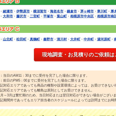
・
綾瀬市
・
伊勢原市
・
横須賀市
・
海老名市
・
鎌倉市
・
茅ヶ崎市
・
寒川町
・
厚
・
大和市
・
藤沢市
・
二宮町
・
平塚市
・
葉山町
・
相模原市中央区
・
相模原市南
・
山北町
・
松田町
・
真鶴町
・
秦野市
・
清川村
・
大井町
・
中井町
・
湯河原町
・
現地調査・お見積りのご依頼は
1：当日のAM11：30までに受付を完了した場合に限ります。
2：前日のPM5：00までに受付を完了した場合に限ります。
上記対応エリアであっても商品の種類や設置環境によっては、お受けできない
上記対応エリアであっても離島は原則としてお受けできません。
11月～3月は繁忙期のため、当日対応または翌日対応ができない場合がござい
上記期間外であってもエリア担当者のスケジュールによっては訪問までにお時