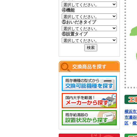
④機能
⑤おいだきタイプ
⑥設置タイプ
横浜市
市瀬谷
区
・
横