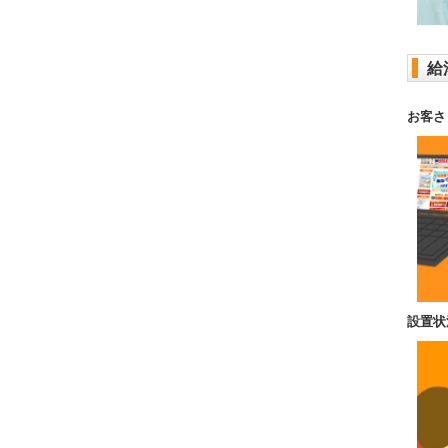
給
お客さ
設置状