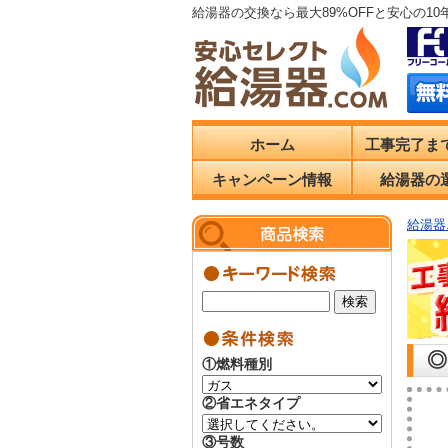
給湯器の交換なら最大89%OFFと安心の1
ホーム
工事完了ま
キャンペーン情報
給湯器の
給湯器.
◎
①燃料種別
②省エネタイプ
③号数