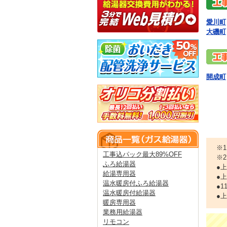
愛川町
大磯町
開成町
※
工事込パック最大89%OFF
※
ふろ給湯器
●
給湯専用器
●
温水暖房付ふろ給湯器
●
温水暖房付給湯器
●
暖房専用器
業務用給湯器
リモコン