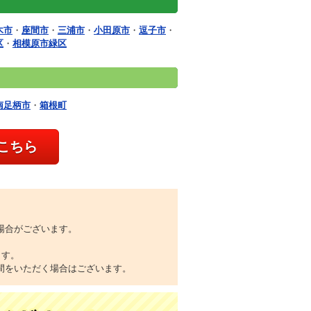
木市
・
座間市
・
三浦市
・
小田原市
・
逗子市
・
区
・
相模原市緑区
南足柄市
・
箱根町
こちら
場合がございます。
ます。
間をいただく場合はございます。