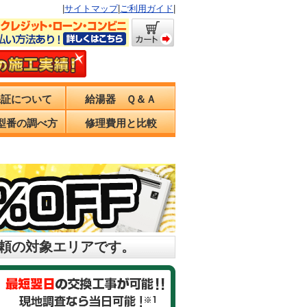
|
サイトマップ
|
ご利用ガイド
|
保証について
給湯器 Ｑ＆Ａ
型番の調べ方
修理費用と比較
依頼の対象エリアです。