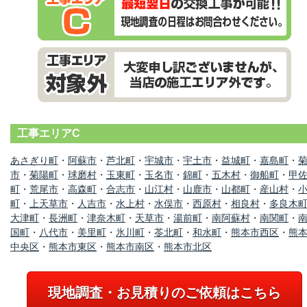
工事エリアC
あさぎり町
・
阿蘇市
・
芦北町
・
宇城市
・
宇土市
・
益城町
・
嘉島町
・
市
・
菊陽町
・
球磨村
・
玉東町
・
玉名市
・
錦町
・
五木村
・
御船町
・
甲
町
・
荒尾市
・
高森町
・
合志市
・
山江村
・
山鹿市
・
山都町
・
産山村
・
町
・
上天草市
・
人吉市
・
水上村
・
水俣市
・
西原村
・
相良村
・
多良木
大津町
・
長洲町
・
津奈木町
・
天草市
・
湯前町
・
南阿蘇村
・
南関町
・
国町
・
八代市
・
美里町
・
氷川町
・
苓北町
・
和水町
・
熊本市西区
・
熊
中央区
・
熊本市東区
・
熊本市南区
・
熊本市北区
現地調査・お見積りのご依頼はこちら