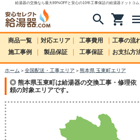
給湯器の交換なら最大89%OFFと安心の10年工事保証の給湯器ドットコム
search
shopping_cart
me
|
|
|
商品一覧
対応エリア
工事費用
工事の流
|
|
|
施工事例
製品保証
工事保証
お支払方
ホーム
全国配送・工事エリア
熊本県 玉東町エリア
>
>
◎ 熊本県玉東町は給湯器の交換工事・修理依
頼の対象エリアです。