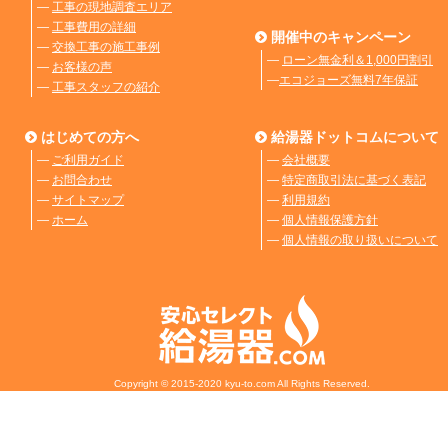
―
工事の現地調査エリア
―
工事費用の詳細
開催中のキャンペーン
―
交換工事の施工事例
―
ローン無金利＆1,000円割引
―
お客様の声
―
エコジョーズ無料7年保証
―
工事スタッフの紹介
はじめての方へ
給湯器ドットコムについて
―
ご利用ガイド
―
会社概要
―
お問合わせ
―
特定商取引法に基づく表記
―
サイトマップ
―
利用規約
―
ホーム
―
個人情報保護方針
―
個人情報の取り扱いについて
Copyright © 2015-2020 kyu-to.com All Rights Reserved.