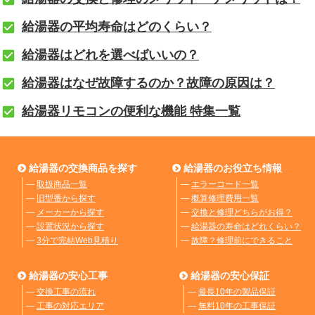
給湯器の平均寿命はどのくらい？
給湯器はどれを選べばいいの？
給湯器はなぜ故障するのか？故障の原因は？
給湯器リモコンの便利な機能 特集一覧
給湯器の交換商品を探す
給湯器のお役立ち情報
―
取扱商品一覧
―
エラーコード一覧
―
旧型番から探す
―
概算修理費用一覧
―
メーカーから探す
―
交換と修理どちらがお得？
―
設置状況から探す
―
給湯器の寿命はどれくらい？
―
3分で完結Web見積り
―
故障？修理前にできること
給湯器の安心工事
給湯器の安心保証
―
交換工事の流れ
―
最長10年の製品保証
―
工事の対応エリア
―
無料10年の工事保証