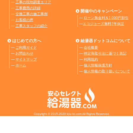
―
工事の現地調査エリア
―
工事費用の詳細
開催中のキャンペーン
―
交換工事の施工事例
―
ローン無金利＆1,000円割引
―
お客様の声
―
エコジョーズ無料7年保証
―
工事スタッフの紹介
はじめての方へ
給湯器ドットコムについて
―
ご利用ガイド
―
会社概要
―
お問合わせ
―
特定商取引法に基づく表記
―
サイトマップ
―
利用規約
―
ホーム
―
個人情報保護方針
―
個人情報の取り扱いについて
Copyright © 2015-2020 kyu-to.com All Rights Reserved.