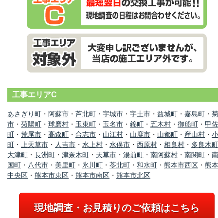
工事エリアC
あさぎり町
・
阿蘇市
・
芦北町
・
宇城市
・
宇土市
・
益城町
・
嘉島町
・
市
・
菊陽町
・
球磨村
・
玉東町
・
玉名市
・
錦町
・
五木村
・
御船町
・
甲
町
・
荒尾市
・
高森町
・
合志市
・
山江村
・
山鹿市
・
山都町
・
産山村
・
町
・
上天草市
・
人吉市
・
水上村
・
水俣市
・
西原村
・
相良村
・
多良木
大津町
・
長洲町
・
津奈木町
・
天草市
・
湯前町
・
南阿蘇村
・
南関町
・
国町
・
八代市
・
美里町
・
氷川町
・
苓北町
・
和水町
・
熊本市西区
・
熊
中央区
・
熊本市東区
・
熊本市南区
・
熊本市北区
現地調査・お見積りのご依頼はこちら