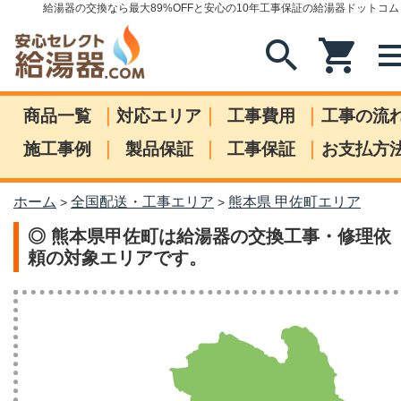
給湯器の交換なら最大89%OFFと安心の10年工事保証の給湯器ドットコム
search
shopping_cart
me
|
|
|
商品一覧
対応エリア
工事費用
工事の流
|
|
|
施工事例
製品保証
工事保証
お支払方
ホーム
全国配送・工事エリア
熊本県 甲佐町エリア
>
>
◎ 熊本県甲佐町は給湯器の交換工事・修理依
頼の対象エリアです。