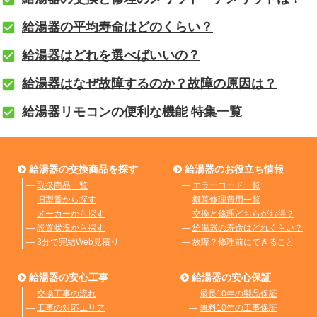
給湯器の平均寿命はどのくらい？
給湯器はどれを選べばいいの？
給湯器はなぜ故障するのか？故障の原因は？
給湯器リモコンの便利な機能 特集一覧
給湯器の交換商品を探す
給湯器のお役立ち情報
―
取扱商品一覧
―
エラーコード一覧
―
旧型番から探す
―
概算修理費用一覧
―
メーカーから探す
―
交換と修理どちらがお得？
―
設置状況から探す
―
給湯器の寿命はどれくらい？
―
3分で完結Web見積り
―
故障？修理前にできること
給湯器の安心工事
給湯器の安心保証
―
交換工事の流れ
―
最長10年の製品保証
―
工事の対応エリア
―
無料10年の工事保証