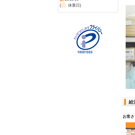
(
休業日)
給
お客さ