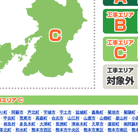
り町
・
阿蘇市
・
芦北町
・
宇城市
・
宇土市
・
益城町
・
嘉島町
・
菊池市
・
菊陽町
・
甲佐町
・
荒尾市
・
高森町
・
合志市
・
山江村
・
山鹿市
・
山都町
・
産山村
・
小
・
相良村
・
多良木町
・
大津町
・
長洲町
・
津奈木町
・
天草市
・
湯前町
・
南阿蘇
苓北町
・
和水町
・
熊本市西区
・
熊本市中央区
・
熊本市東区
・
熊本市南区
・
熊