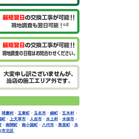
・
球磨村
・
玉東町
・
玉名市
・
錦町
・
五木村
・
国町
・
上天草市
・
人吉市
・
水上村
・
水俣市
・
村
・
南関町
・
南小国町
・
八代市
・
美里町
・
氷
本市北区