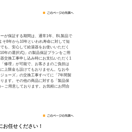
ーが保証する期間は、通常1年、BL製品で
よそ8年から10年といわれ寿命に対して短
後でも、安心して給湯器をお使いいただく
・10年の選択式)」の製品保証プランをご用
器交換工事申し込み時にお支払いただく1
も「修理」が可能で、お客さまのご負担は
代に上限金も設けてもおりません。なお今
ジョーズ」の交換工事すべてに「7年間製
おります。その他の商品に対する「製品保
税込)～ご用意しております。お気軽にお問合
にお任せください！