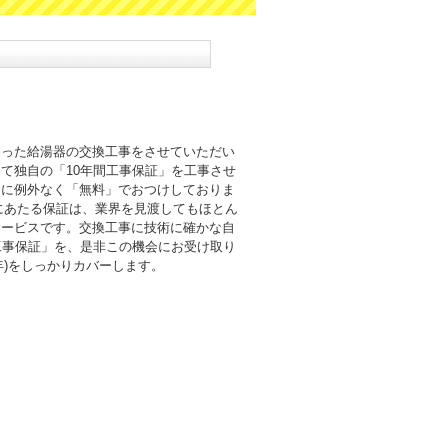
則った給湯器の交換工事をさせていただい
て独自の「10年間工事保証」を工事させ
まに例外なく「無料」でおつけしておりま
倍にあたる保証は、業界を見渡してもほとん
サービスです。交換工事に技術に確かな自
工事保証」を、是非この機会にお受け取り
0年)をしっかりカバーします。