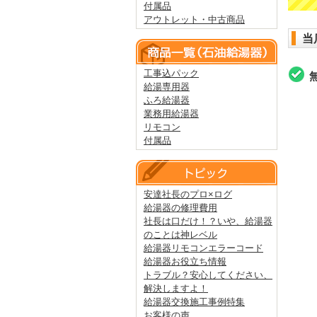
付属品
アウトレット・中古商品
当
工事込パック
給湯専用器
ふろ給湯器
業務用給湯器
リモコン
付属品
安達社長のプロ×ログ
給湯器の修理費用
社長は口だけ！？いや、給湯器
のことは神レベル
給湯器リモコンエラーコード
給湯器お役立ち情報
トラブル？安心してください、
解決しますよ！
給湯器交換施工事例特集
お客様の声