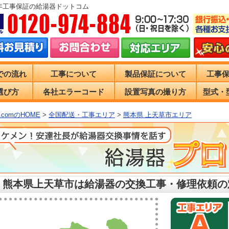
0年工事保証の給湯器ドットコム
での流れ
工事について
製品保証について
工事
選び方
各社エラーコード
設置写真の撮り方
型式・
comのHOME
>
全国配送・工事エリア
>
熊本県 上天草市エリア
 熊本県上天草市は給湯器の交換工事・修理依頼