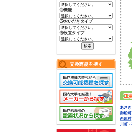
④機能
⑤おいだきタイプ
⑥設置タイプ
あさぎ
御船町
西原村
川町
・