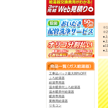
※
※
●
●
●
●
工事込パック最大89%OFF
ふろ給湯器
給湯専用器
温水暖房付ふろ給湯器
温水暖房付給湯器
暖房専用器
業務用給湯器
リモコン