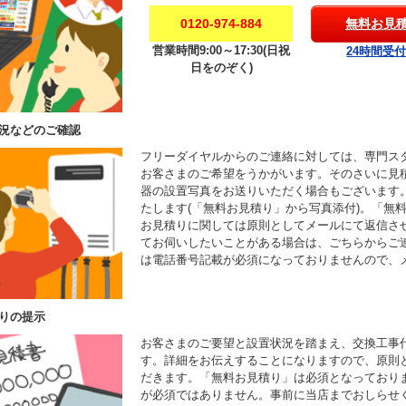
0120-974-884
無料お見
営業時間9:00～17:30(日祝
24時間受
日をのぞく)
況などのご確認
フリーダイヤルからのご連絡に対しては、専門ス
お客さまのご希望をうかがいます。そのさいに見
器の設置写真をお送りいただく場合もございます
たします(「無料お見積り」から写真添付)。「無
お見積りに関しては原則としてメールにて返信さ
てお伺いしたいことがある場合は、ごちらからご
は電話番号記載が必須になっておりませんので、
りの提示
お客さまのご要望と設置状況を踏まえ、交換工事
す。詳細をお伝えすることになりますので、原則
だきます。「無料お見積り」は必須となっており
が必須ではありません。事前に当店までおしらせ