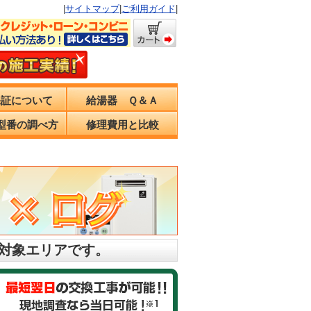
|
サイトマップ
|
ご利用ガイド
|
保証について
給湯器 Ｑ＆Ａ
型番の調べ方
修理費用と比較
の対象エリアです。