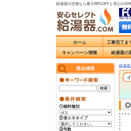
給湯器の交換なら最大89%OFFと安心の1
ホーム
工事完了ま
キャンペーン情報
給湯器の
給湯器.
◎
①燃料種別
②省エネタイプ
③号数