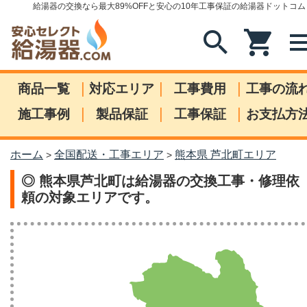
給湯器の交換なら最大89%OFFと安心の10年工事保証の給湯器ドットコム
search
shopping_cart
me
|
|
|
商品一覧
対応エリア
工事費用
工事の流
|
|
|
施工事例
製品保証
工事保証
お支払方
ホーム
全国配送・工事エリア
熊本県 芦北町エリア
>
>
◎ 熊本県芦北町は給湯器の交換工事・修理依
頼の対象エリアです。