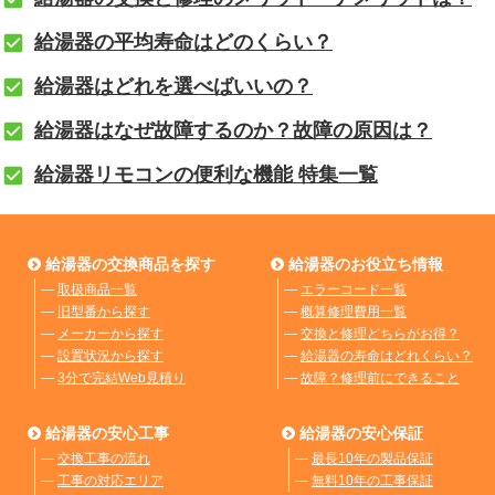
給湯器の平均寿命はどのくらい？
給湯器はどれを選べばいいの？
給湯器はなぜ故障するのか？故障の原因は？
給湯器リモコンの便利な機能 特集一覧
給湯器の交換商品を探す
給湯器のお役立ち情報
―
取扱商品一覧
―
エラーコード一覧
―
旧型番から探す
―
概算修理費用一覧
―
メーカーから探す
―
交換と修理どちらがお得？
―
設置状況から探す
―
給湯器の寿命はどれくらい？
―
3分で完結Web見積り
―
故障？修理前にできること
給湯器の安心工事
給湯器の安心保証
―
交換工事の流れ
―
最長10年の製品保証
―
工事の対応エリア
―
無料10年の工事保証