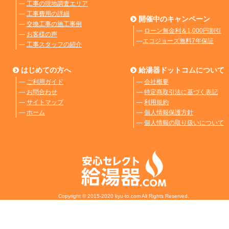
―
工事の現地調査エリア
―
工事費用の詳細
開催中のキャンペーン
―
交換工事の施工事例
―
ローン無金利＆1,000円割引
―
お客様の声
―
エコジョーズ無料7年保証
―
工事スタッフの紹介
はじめての方へ
給湯器ドットコムについて
―
ご利用ガイド
―
会社概要
―
お問合わせ
―
特定商取引法に基づく表記
―
サイトマップ
―
利用規約
―
ホーム
―
個人情報保護方針
―
個人情報の取り扱いについて
Copyright © 2015-2020 kyu-to.com All Rights Reserved.