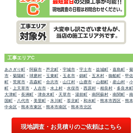
工事エリアC
あさぎり町
・
阿蘇市
・
芦北町
・
宇城市
・
宇土市
・
益城町
・
嘉島町
・
市
・
菊陽町
・
球磨村
・
玉東町
・
玉名市
・
錦町
・
五木村
・
御船町
・
甲
町
・
荒尾市
・
高森町
・
合志市
・
山江村
・
山鹿市
・
山都町
・
産山村
・
町
・
上天草市
・
人吉市
・
水上村
・
水俣市
・
西原村
・
相良村
・
多良木
大津町
・
長洲町
・
津奈木町
・
天草市
・
湯前町
・
南阿蘇村
・
南関町
・
国町
・
八代市
・
美里町
・
氷川町
・
苓北町
・
和水町
・
熊本市西区
・
熊
中央区
・
熊本市東区
・
熊本市南区
・
熊本市北区
現地調査・お見積りのご依頼はこちら