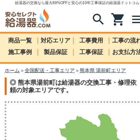
給湯器の交換なら最大89%OFFと安心の10年工事保証の給湯器ドットコム
search
shopping_cart
me
|
|
|
商品一覧
対応エリア
工事費用
工事の流
|
|
|
施工事例
製品保証
工事保証
お支払方
ホーム
全国配送・工事エリア
熊本県 湯前町エリア
>
>
◎ 熊本県湯前町は給湯器の交換工事・修理依
頼の対象エリアです。