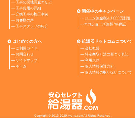
―
工事の現地調査エリア
―
工事費用の詳細
開催中のキャンペーン
―
交換工事の施工事例
―
ローン無金利＆1,000円割引
―
お客様の声
―
エコジョーズ無料7年保証
―
工事スタッフの紹介
はじめての方へ
給湯器ドットコムについて
―
ご利用ガイド
―
会社概要
―
お問合わせ
―
特定商取引法に基づく表記
―
サイトマップ
―
利用規約
―
ホーム
―
個人情報保護方針
―
個人情報の取り扱いについて
Copyright © 2015-2020 kyu-to.com All Rights Reserved.