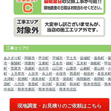
工事エリアC
あさぎり町
・
阿蘇市
・
芦北町
・
宇城市
・
宇土市
・
益城町
・
嘉島町
・
市
・
菊陽町
・
球磨村
・
玉東町
・
玉名市
・
錦町
・
五木村
・
御船町
・
甲
町
・
荒尾市
・
高森町
・
合志市
・
山江村
・
山鹿市
・
山都町
・
産山村
・
町
・
上天草市
・
人吉市
・
水上村
・
水俣市
・
西原村
・
相良村
・
多良木
大津町
・
長洲町
・
津奈木町
・
天草市
・
湯前町
・
南阿蘇村
・
南関町
・
国町
・
八代市
・
美里町
・
氷川町
・
苓北町
・
和水町
・
熊本市西区
・
熊
中央区
・
熊本市東区
・
熊本市南区
・
熊本市北区
現地調査・お見積りのご依頼はこちら