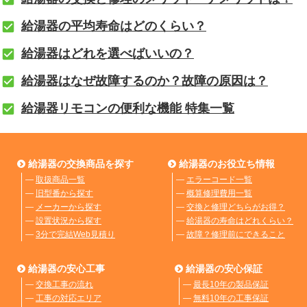
給湯器の平均寿命はどのくらい？
給湯器はどれを選べばいいの？
給湯器はなぜ故障するのか？故障の原因は？
給湯器リモコンの便利な機能 特集一覧
給湯器の交換商品を探す
給湯器のお役立ち情報
―
取扱商品一覧
―
エラーコード一覧
―
旧型番から探す
―
概算修理費用一覧
―
メーカーから探す
―
交換と修理どちらがお得？
―
設置状況から探す
―
給湯器の寿命はどれくらい？
―
3分で完結Web見積り
―
故障？修理前にできること
給湯器の安心工事
給湯器の安心保証
―
交換工事の流れ
―
最長10年の製品保証
―
工事の対応エリア
―
無料10年の工事保証