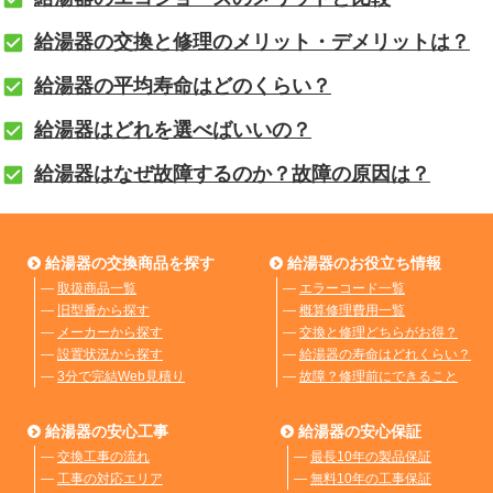
給湯器の交換と修理のメリット・デメリットは？
給湯器の平均寿命はどのくらい？
給湯器はどれを選べばいいの？
給湯器はなぜ故障するのか？故障の原因は？
給湯器の交換商品を探す
給湯器のお役立ち情報
―
取扱商品一覧
―
エラーコード一覧
―
旧型番から探す
―
概算修理費用一覧
―
メーカーから探す
―
交換と修理どちらがお得？
―
設置状況から探す
―
給湯器の寿命はどれくらい？
―
3分で完結Web見積り
―
故障？修理前にできること
給湯器の安心工事
給湯器の安心保証
―
交換工事の流れ
―
最長10年の製品保証
―
工事の対応エリア
―
無料10年の工事保証