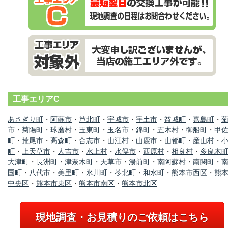
工事エリアC
あさぎり町
・
阿蘇市
・
芦北町
・
宇城市
・
宇土市
・
益城町
・
嘉島町
・
市
・
菊陽町
・
球磨村
・
玉東町
・
玉名市
・
錦町
・
五木村
・
御船町
・
甲
町
・
荒尾市
・
高森町
・
合志市
・
山江村
・
山鹿市
・
山都町
・
産山村
・
町
・
上天草市
・
人吉市
・
水上村
・
水俣市
・
西原村
・
相良村
・
多良木
大津町
・
長洲町
・
津奈木町
・
天草市
・
湯前町
・
南阿蘇村
・
南関町
・
国町
・
八代市
・
美里町
・
氷川町
・
苓北町
・
和水町
・
熊本市西区
・
熊
中央区
・
熊本市東区
・
熊本市南区
・
熊本市北区
現地調査・お見積りのご依頼はこちら