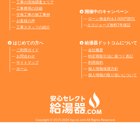
―
工事の現地調査エリア
―
工事費用の詳細
開催中のキャンペーン
―
交換工事の施工事例
―
ローン無金利＆1,000円割引
―
お客様の声
―
エコジョーズ無料7年保証
―
工事スタッフの紹介
はじめての方へ
給湯器ドットコムについて
―
ご利用ガイド
―
会社概要
―
お問合わせ
―
特定商取引法に基づく表記
―
サイトマップ
―
利用規約
―
ホーム
―
個人情報保護方針
―
個人情報の取り扱いについて
Copyright © 2015-2020 kyu-to.com All Rights Reserved.