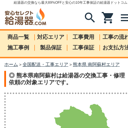
給湯器の交換なら最大89%OFFと安心の10年工事保証の給湯器ドットコム
search
shopping_cart
me
|
|
|
商品一覧
対応エリア
工事費用
工事の流
|
|
|
施工事例
製品保証
工事保証
お支払方
ホーム
全国配送・工事エリア
熊本県 南阿蘇村エリア
>
>
◎ 熊本県南阿蘇村は給湯器の交換工事・修理
依頼の対象エリアです。