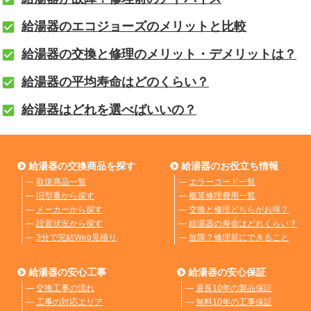
給湯器のエコジョーズのメリットと比較
給湯器の交換と修理のメリット・デメリットは？
給湯器の平均寿命はどのくらい？
給湯器はどれを選べばいいの？
給湯器の交換商品を探す
給湯器のお役立ち情報
―
取扱商品一覧
―
エラーコード一覧
―
旧型番から探す
―
概算修理費用一覧
―
メーカーから探す
―
交換と修理どちらがお得？
―
設置状況から探す
―
給湯器の寿命はどれくらい？
―
3分で完結Web見積り
―
故障？修理前にできること
給湯器の安心工事
給湯器の安心保証
―
交換工事の流れ
―
最長10年の製品保証
―
工事の対応エリア
―
無料10年の工事保証