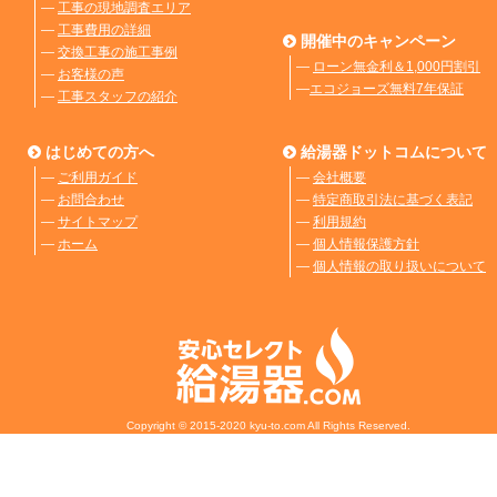
―
工事の現地調査エリア
―
工事費用の詳細
開催中のキャンペーン
―
交換工事の施工事例
―
ローン無金利＆1,000円割引
―
お客様の声
―
エコジョーズ無料7年保証
―
工事スタッフの紹介
はじめての方へ
給湯器ドットコムについて
―
ご利用ガイド
―
会社概要
―
お問合わせ
―
特定商取引法に基づく表記
―
サイトマップ
―
利用規約
―
ホーム
―
個人情報保護方針
―
個人情報の取り扱いについて
Copyright © 2015-2020 kyu-to.com All Rights Reserved.