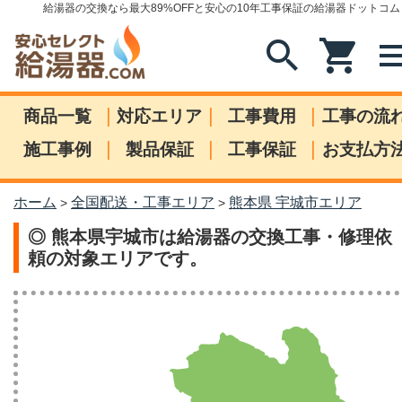
給湯器の交換なら最大89%OFFと安心の10年工事保証の給湯器ドットコム
search
shopping_cart
me
|
|
|
商品一覧
対応エリア
工事費用
工事の流
|
|
|
施工事例
製品保証
工事保証
お支払方
ホーム
全国配送・工事エリア
熊本県 宇城市エリア
>
>
◎ 熊本県宇城市は給湯器の交換工事・修理依
頼の対象エリアです。