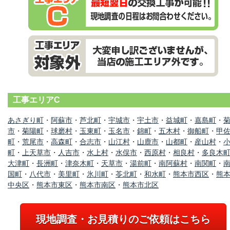
工事エリアC
あさぎり町
・
阿蘇市
・
芦北町
・
宇城市
・
宇土市
・
益城町
・
嘉島町
・
市
・
菊陽町
・
球磨村
・
玉東町
・
玉名市
・
錦町
・
五木村
・
御船町
・
甲
町
・
荒尾市
・
高森町
・
合志市
・
山江村
・
山鹿市
・
山都町
・
産山村
・
町
・
上天草市
・
人吉市
・
水上村
・
水俣市
・
西原村
・
相良村
・
多良木
大津町
・
長洲町
・
津奈木町
・
天草市
・
湯前町
・
南阿蘇村
・
南関町
・
国町
・
八代市
・
美里町
・
氷川町
・
苓北町
・
和水町
・
熊本市西区
・
熊
中央区
・
熊本市東区
・
熊本市南区
・
熊本市北区
現地調査・お見積りのご依頼はこちら