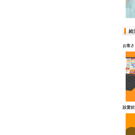
給
お客さ
設置状