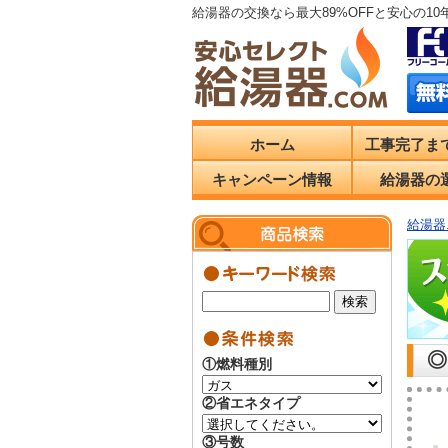
給湯器の交換なら最大89%OFFと安心の1
ホーム
工事完了ま
キャンペーン情報
給湯器の
給湯器.
◎
①燃料種別
②省エネタイプ
③号数