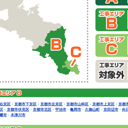
右京区
・
京都市下京区
・
京都市左京区
・
京都市山科区
・
京都市上京区
・
京都
区
・
京都市伏見区
・
京都市北区
・
宇治市
・
亀岡市
・
久御山町
・
京田辺市
・
向
幡市
・
木津川市