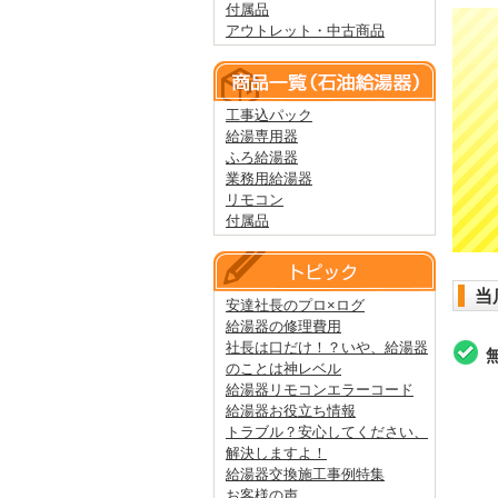
付属品
アウトレット・中古商品
工事込パック
給湯専用器
ふろ給湯器
業務用給湯器
リモコン
付属品
当
安達社長のプロ×ログ
給湯器の修理費用
社長は口だけ！？いや、給湯器
のことは神レベル
給湯器リモコンエラーコード
給湯器お役立ち情報
トラブル？安心してください、
解決しますよ！
給湯器交換施工事例特集
お客様の声