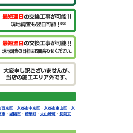
市西京区
・
京都市中京区
・
京都市東山区
・
京
日市
・
城陽市
・
精華町
・
大山崎町
・
長岡京