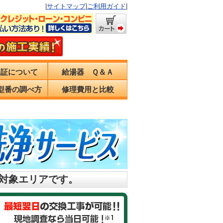
|
サイトマップ
|
ご利用ガイド
|
保証について
給湯器 Ｑ＆Ａ
型番の調べ方
修理費用と比較
の対象エリアです。