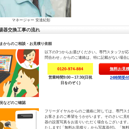
マネージャー 安達紀彰
湯器交換工事の流れ
まからのご相談・お見積り依頼
以下の3つからお選びください。専門スタッフが
問合わせ」からのご連絡は、特に記載がない場合
0120-974-884
無料お見
営業時間9:00～17:30(日祝
24時間受
日をのぞく)
況などのご確認
フリーダイヤルからのご連絡に対しては、専門ス
お客さまのご希望をうかがいます。そのさいに見
器の設置写真をお送りいただく場合もございます
たします(「無料お見積り」から写真添付)。「無