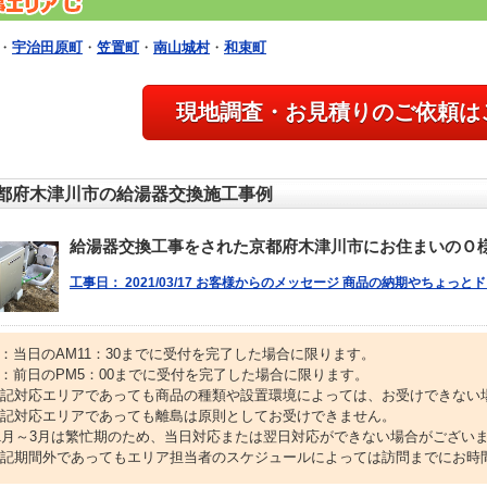
・
宇治田原町
・
笠置町
・
南山城村
・
和束町
現地調査・お見積りのご依頼は
都府木津川市の給湯器交換施工事例
給湯器交換工事をされた京都府木津川市にお住まいのＯ
工事日： 2021/03/17 お客様からのメッセージ 商品の納期やちょっ
1：当日のAM11：30までに受付を完了した場合に限ります。
2：前日のPM5：00までに受付を完了した場合に限ります。
上記対応エリアであっても商品の種類や設置環境によっては、お受けできない
上記対応エリアであっても離島は原則としてお受けできません。
11月～3月は繁忙期のため、当日対応または翌日対応ができない場合がござい
上記期間外であってもエリア担当者のスケジュールによっては訪問までにお時