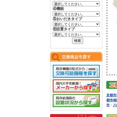
④機能
⑤おいだきタイプ
⑥設置タイプ
京都市
都市南
市
・
八