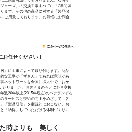
代に上限金も設けてもおりません。なお今
ジョーズ」の交換工事すべてに「7年間製
おります。その他の商品に対する「製品保
税込)～ご用意しております。お気軽にお問合
にお任せください！
住居」に工事によって取り付けます。商品
終的な工事が「ずさん」であれば意味があ
工事ネットワークを全国に拡大中で、おか
にいたりました。お客さまのもとに赴き交換
数20年以上(2015年現在)のベテランぞろ
層のサービスと技術の向上をめざして「各
修」「製品研修」を継続的におこない、お
」と「納得」していただける体制づくりに
た時よりも 美しく