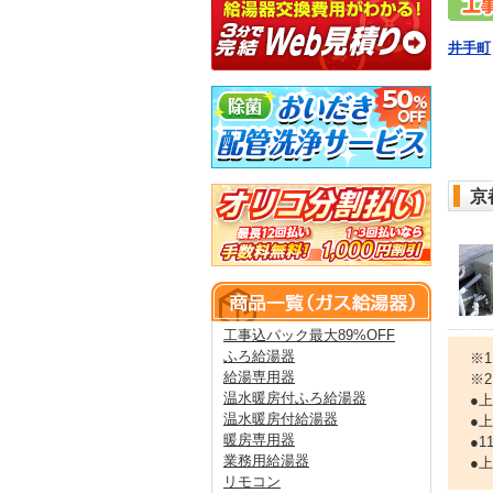
井手町
京
工事込パック最大89%OFF
ふろ給湯器
※
給湯専用器
※
温水暖房付ふろ給湯器
●
温水暖房付給湯器
●
暖房専用器
●
業務用給湯器
●
リモコン