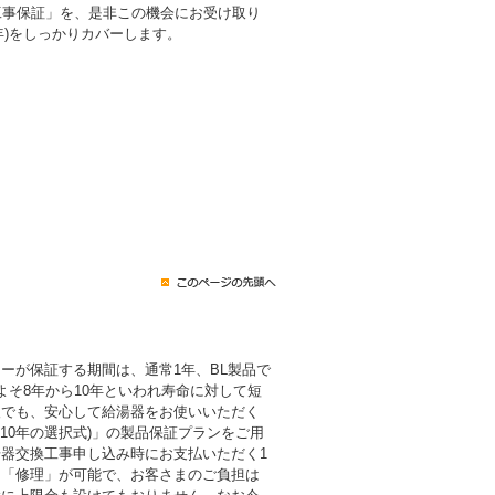
工事保証」を、是非この機会にお受け取り
0年)をしっかりカバーします。
ーが保証する期間は、通常1年、BL製品で
よそ8年から10年といわれ寿命に対して短
後でも、安心して給湯器をお使いいただく
・10年の選択式)」の製品保証プランをご用
器交換工事申し込み時にお支払いただく1
も「修理」が可能で、お客さまのご負担は