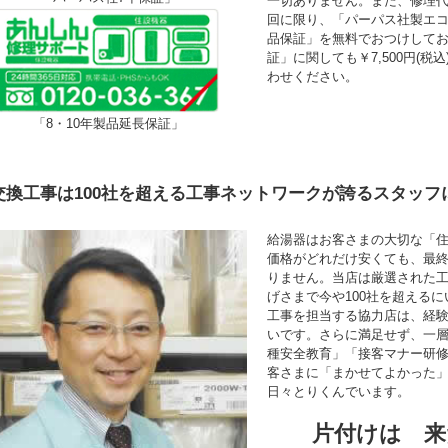
一切ありません。また、修理
回に限り、「パーパス社製エコ
品保証」を無料でおつけして
証」に関しても￥7,500円(
わせください。
「8・10年製品延長保証」
交換工事は100社を超える工事ネットワークが誇るスタッフ
給湯器はお客さまの大切な「
価格がどれだけ安くても、最
りません。当店は厳選された
げさまで今や100社を超える
工事を担当する協力店は、経験年
いです。さらに満足せず、一
種安全教育」「接客マナー研
客さまに「まかせてよかった
日々とりくんでいます。
片付けは 来