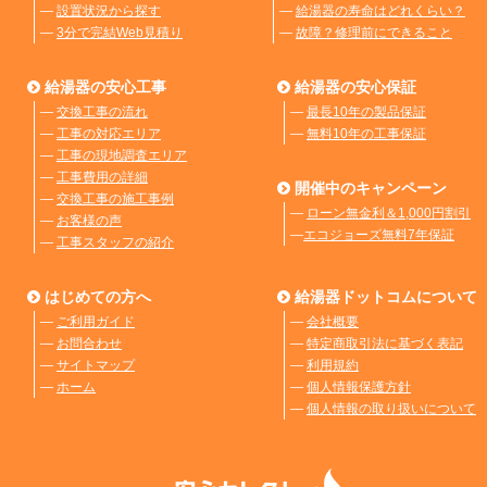
―
設置状況から探す
―
給湯器の寿命はどれくらい？
―
3分で完結Web見積り
―
故障？修理前にできること
給湯器の安心工事
給湯器の安心保証
―
交換工事の流れ
―
最長10年の製品保証
―
工事の対応エリア
―
無料10年の工事保証
―
工事の現地調査エリア
―
工事費用の詳細
開催中のキャンペーン
―
交換工事の施工事例
―
ローン無金利＆1,000円割引
―
お客様の声
―
エコジョーズ無料7年保証
―
工事スタッフの紹介
はじめての方へ
給湯器ドットコムについて
―
ご利用ガイド
―
会社概要
―
お問合わせ
―
特定商取引法に基づく表記
―
サイトマップ
―
利用規約
―
ホーム
―
個人情報保護方針
―
個人情報の取り扱いについて