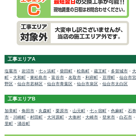
工事エリアA
塩竈市
・
岩沼市
・
七ヶ浜町
・
柴田町
・
松島町
・
蔵王町
・
多賀城市
・
町
・
大和町
・
東松島市
・
富谷市
・
名取市
・
利府町
・
亘理町
・
仙台市
野区
・
仙台市若林区
・
仙台市青葉区
・
仙台市泉区
・
仙台市太白区
工事エリアB
加美町
・
角田市
・
丸森町
・
栗原市
・
山元町
・
七ヶ宿町
・
色麻町
・
石
市
・
川崎町
・
村田町
・
大河原町
・
大衡村
・
大崎市
・
登米市
・
白石市
里町
・
涌谷町