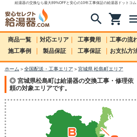
給湯器の交換なら最大89%OFFと安心の10年工事保証の給湯器ドットコム
search
shopping_cart
me
|
|
|
商品一覧
対応エリア
工事費用
工事の流
|
|
|
施工事例
製品保証
工事保証
お支払方
ホーム
全国配送・工事エリア
宮城県 松島町エリア
>
>
◎ 宮城県松島町は給湯器の交換工事・修理依
頼の対象エリアです。