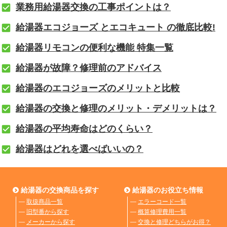
業務用給湯器交換の工事ポイントは？
給湯器エコジョーズ とエコキュート の徹底比較!
給湯器リモコンの便利な機能 特集一覧
給湯器が故障？修理前のアドバイス
給湯器のエコジョーズのメリットと比較
給湯器の交換と修理のメリット・デメリットは？
給湯器の平均寿命はどのくらい？
給湯器はどれを選べばいいの？
給湯器の交換商品を探す
給湯器のお役立ち情報
―
取扱商品一覧
―
エラーコード一覧
―
旧型番から探す
―
概算修理費用一覧
―
メーカーから探す
―
交換と修理どちらがお得？