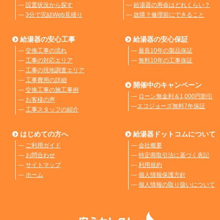
―
設置状況から探す
―
給湯器の寿命はどれくらい？
―
3分で完結Web見積り
―
故障？修理前にできること
給湯器の安心工事
給湯器の安心保証
―
交換工事の流れ
―
最長10年の製品保証
―
工事の対応エリア
―
無料10年の工事保証
―
工事の現地調査エリア
―
工事費用の詳細
開催中のキャンペーン
―
交換工事の施工事例
―
ローン無金利＆1,000円割引
―
お客様の声
―
エコジョーズ無料7年保証
―
工事スタッフの紹介
はじめての方へ
給湯器ドットコムについて
―
ご利用ガイド
―
会社概要
―
お問合わせ
―
特定商取引法に基づく表記
―
サイトマップ
―
利用規約
―
ホーム
―
個人情報保護方針
―
個人情報の取り扱いについて