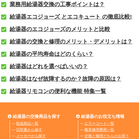
業務用給湯器交換の工事ポイントは？
給湯器エコジョーズ とエコキュート の徹底比較!
給湯器のエコジョーズのメリットと比較
給湯器の交換と修理のメリット・デメリットは？
給湯器の平均寿命はどのくらい？
給湯器はどれを選べばいいの？
給湯器はなぜ故障するのか？故障の原因は？
給湯器リモコンの便利な機能 特集一覧
給湯器の交換商品を探す
給湯器のお役立ち情報
―
取扱商品一覧
―
エラーコード一覧
―
旧型番から探す
―
概算修理費用一覧
―
メーカーから探す
―
交換と修理どちらがお得？