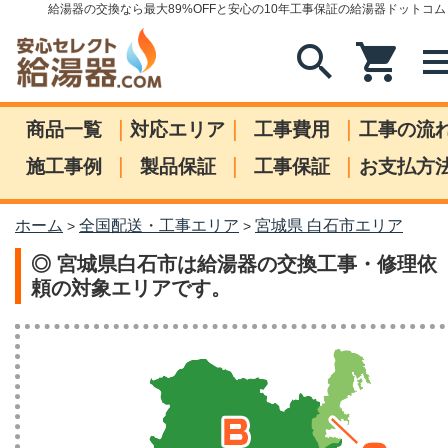
給湯器の交換なら最大89%OFFと安心の10年工事保証の給湯器ドットコム
search
shopping_cart
me
|
|
|
商品一覧
対応エリア
工事費用
工事の流
|
|
|
施工事例
製品保証
工事保証
お支払方
ホーム
全国配送・工事エリア
宮城県 白石市エリア
>
>
◎ 宮城県白石市は給湯器の交換工事・修理依
頼の対象エリアです。