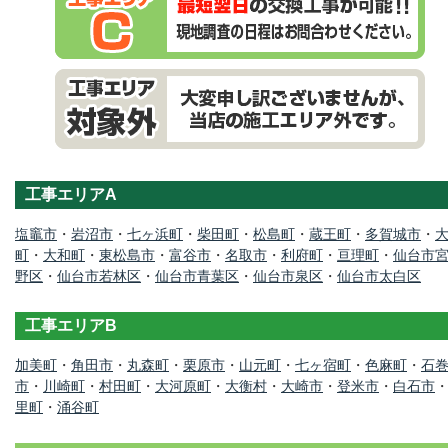
工事エリアA
塩竈市
・
岩沼市
・
七ヶ浜町
・
柴田町
・
松島町
・
蔵王町
・
多賀城市
・
町
・
大和町
・
東松島市
・
富谷市
・
名取市
・
利府町
・
亘理町
・
仙台市
野区
・
仙台市若林区
・
仙台市青葉区
・
仙台市泉区
・
仙台市太白区
工事エリアB
加美町
・
角田市
・
丸森町
・
栗原市
・
山元町
・
七ヶ宿町
・
色麻町
・
石
市
・
川崎町
・
村田町
・
大河原町
・
大衡村
・
大崎市
・
登米市
・
白石市
里町
・
涌谷町