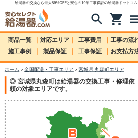
給湯器の交換なら最大89%OFFと安心の10年工事保証の給湯器ドットコム
search
shopping_cart
me
|
|
|
商品一覧
対応エリア
工事費用
工事の流
|
|
|
施工事例
製品保証
工事保証
お支払方
ホーム
全国配送・工事エリア
宮城県 丸森町エリア
>
>
◎ 宮城県丸森町は給湯器の交換工事・修理依
頼の対象エリアです。