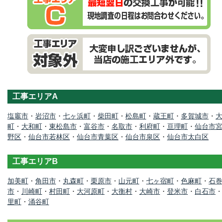
工事エリアA
塩竈市
・
岩沼市
・
七ヶ浜町
・
柴田町
・
松島町
・
蔵王町
・
多賀城市
・
町
・
大和町
・
東松島市
・
富谷市
・
名取市
・
利府町
・
亘理町
・
仙台市
野区
・
仙台市若林区
・
仙台市青葉区
・
仙台市泉区
・
仙台市太白区
工事エリアB
加美町
・
角田市
・
丸森町
・
栗原市
・
山元町
・
七ヶ宿町
・
色麻町
・
石
市
・
川崎町
・
村田町
・
大河原町
・
大衡村
・
大崎市
・
登米市
・
白石市
里町
・
涌谷町