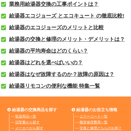
業務用給湯器交換の工事ポイントは？
給湯器エコジョーズ とエコキュート の徹底比較!
給湯器のエコジョーズのメリットと比較
給湯器の交換と修理のメリット・デメリットは？
給湯器の平均寿命はどのくらい？
給湯器はどれを選べばいいの？
給湯器はなぜ故障するのか？故障の原因は？
給湯器リモコンの便利な機能 特集一覧
給湯器の交換商品を探す
給湯器のお役立ち情報
―
取扱商品一覧
―
エラーコード一覧
―
旧型番から探す
―
概算修理費用一覧
―
メーカーから探す
―
交換と修理どちらがお得？