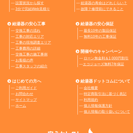
―
設置状況から探す
―
給湯器の寿命はどれくらい？
―
3分で完結Web見積り
―
故障？修理前にできること
給湯器の安心工事
給湯器の安心保証
―
交換工事の流れ
―
最長10年の製品保証
―
工事の対応エリア
―
無料10年の工事保証
―
工事の現地調査エリア
―
工事費用の詳細
開催中のキャンペーン
―
交換工事の施工事例
―
ローン無金利＆1,000円割引
―
お客様の声
―
エコジョーズ無料7年保証
―
工事スタッフの紹介
はじめての方へ
給湯器ドットコムについて
―
ご利用ガイド
―
会社概要
―
お問合わせ
―
特定商取引法に基づく表記
―
サイトマップ
―
利用規約
―
ホーム
―
個人情報保護方針
―
個人情報の取り扱いについて