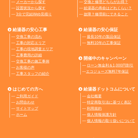
―
メーカーから探す
―
交換と修理どちらがお得？
―
設置状況から探す
―
給湯器の寿命はどれくらい？
―
3分で完結Web見積り
―
故障？修理前にできること
給湯器の安心工事
給湯器の安心保証
―
交換工事の流れ
―
最長10年の製品保証
―
工事の対応エリア
―
無料10年の工事保証
―
工事の現地調査エリア
―
工事費用の詳細
開催中のキャンペーン
―
交換工事の施工事例
―
ローン無金利＆1,000円割引
―
お客様の声
―
エコジョーズ無料7年保証
―
工事スタッフの紹介
はじめての方へ
給湯器ドットコムについて
―
ご利用ガイド
―
会社概要
―
お問合わせ
―
特定商取引法に基づく表記
―
サイトマップ
―
利用規約
―
ホーム
―
個人情報保護方針
―
個人情報の取り扱いについて