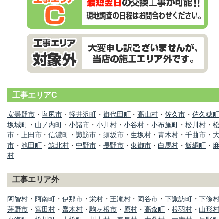
工事エリアC
安曇野市
・
塩尻市
・
軽井沢町
・
御代田町
・
高山村
・
佐久市
・
佐久穂
坂城町
・
山ノ内町
・
小諸市
・
小川村
・
小谷村
・
小布施町
・
松川村
・
市
・
上田市
・
信濃町
・
諏訪市
・
須坂市
・
生坂村
・
青木村
・
千曲市
・
市
・
池田町
・
筑北村
・
中野市
・
長野市
・
東御市
・
白馬村
・
飯綱町
・
村
工事エリア外
阿智村
・
阿南町
・
伊那市
・
栄村
・
王滝村
・
岡谷市
・
下諏訪町
・
下條
茅野市
・
宮田村
・
喬木村
・
駒ヶ根市
・
原村
・
高森町
・
根羽村
・
山形