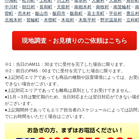
小海町
・
松川町
・
上松町
・
川上村
・
泰阜村
・
大桑村
・
大鹿村
・
辰野
中川村
・
朝日村
・
長和町
・
天龍村
・
南相木村
・
南牧村
・
南箕輪村
・
曽町
・
売木村
・
飯山市
・
飯田市
・
飯島町
・
富士見町
・
平谷村
・
豊丘
北相木村
・
箕輪町
・
木曽町
・
木祖村
・
木島平村
・
野沢温泉村
・
立科
現地調査・お見積りのご依頼はこちら
※1：当日のAM11：30までに受付を完了した場合に限ります。
※2：前日のPM5：00までに受付を完了した場合に限ります。
●上記対応エリアであっても商品の種類や設置環境によっては、お受
できない場合がございます。
●上記対応エリアであっても離島は原則としてお受けできません。
●11月～3月は繁忙期のため、当日対応または翌日対応ができない場
がございます。
●上記期間外であってもエリア担当者のスケジュールによっては訪問
でにお時間をいただく場合はございます。