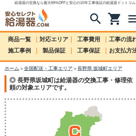
給湯器の交換なら最大89%OFFと安心の10年工事保証の給湯器ドットコム
search
shopping_cart
me
|
|
|
商品一覧
対応エリア
工事費用
工事の流
|
|
|
施工事例
製品保証
工事保証
お支払方
ホーム
全国配送・工事エリア
長野県 坂城町エリア
>
>
◎ 長野県坂城町は給湯器の交換工事・修理依
頼の対象エリアです。