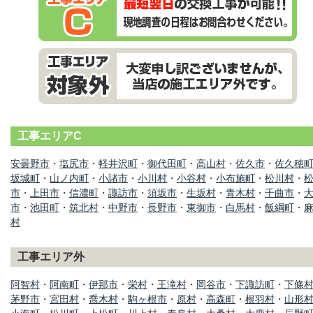
工事エリアC
安曇野市
・
塩尻市
・
軽井沢町
・
御代田町
・
高山村
・
佐久市
・
佐久穂
坂城町
・
山ノ内町
・
小諸市
・
小川村
・
小谷村
・
小布施町
・
松川村
・
市
・
上田市
・
信濃町
・
諏訪市
・
須坂市
・
生坂村
・
青木村
・
千曲市
・
市
・
池田町
・
筑北村
・
中野市
・
長野市
・
東御市
・
白馬村
・
飯綱町
・
村
工事エリア外
阿智村
・
阿南町
・
伊那市
・
栄村
・
王滝村
・
岡谷市
・
下諏訪町
・
下條
茅野市
・
宮田村
・
喬木村
・
駒ヶ根市
・
原村
・
高森町
・
根羽村
・
山形