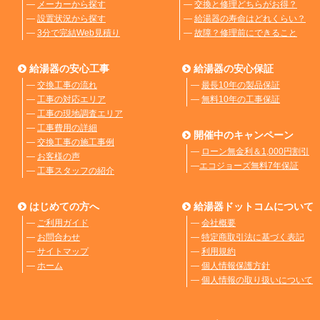
―
メーカーから探す
―
交換と修理どちらがお得？
―
設置状況から探す
―
給湯器の寿命はどれくらい？
―
3分で完結Web見積り
―
故障？修理前にできること
給湯器の安心工事
給湯器の安心保証
―
交換工事の流れ
―
最長10年の製品保証
―
工事の対応エリア
―
無料10年の工事保証
―
工事の現地調査エリア
―
工事費用の詳細
開催中のキャンペーン
―
交換工事の施工事例
―
ローン無金利＆1,000円割引
―
お客様の声
―
エコジョーズ無料7年保証
―
工事スタッフの紹介
はじめての方へ
給湯器ドットコムについて
―
ご利用ガイド
―
会社概要
―
お問合わせ
―
特定商取引法に基づく表記
―
サイトマップ
―
利用規約
―
ホーム
―
個人情報保護方針
―
個人情報の取り扱いについて