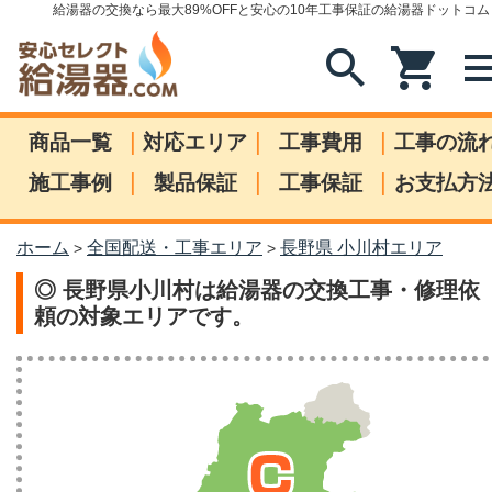
給湯器の交換なら最大89%OFFと安心の10年工事保証の給湯器ドットコム
search
shopping_cart
me
|
|
|
商品一覧
対応エリア
工事費用
工事の流
|
|
|
施工事例
製品保証
工事保証
お支払方
ホーム
全国配送・工事エリア
長野県 小川村エリア
>
>
◎ 長野県小川村は給湯器の交換工事・修理依
頼の対象エリアです。