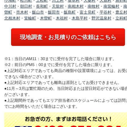
小海町
・
松川町
・
上松町
・
川上村
・
泰阜村
・
大桑村
・
大鹿村
・
辰野
中川村
・
朝日村
・
長和町
・
天龍村
・
南相木村
・
南牧村
・
南箕輪村
・
曽町
・
売木村
・
飯山市
・
飯田市
・
飯島町
・
富士見町
・
平谷村
・
豊丘
北相木村
・
箕輪町
・
木曽町
・
木祖村
・
木島平村
・
野沢温泉村
・
立科
現地調査・お見積りのご依頼はこちら
※1：当日のAM11：30までに受付を完了した場合に限ります。
※2：前日のPM5：00までに受付を完了した場合に限ります。
●上記対応エリアであっても商品の種類や設置環境によっては、お受
できない場合がございます。
●上記対応エリアであっても離島は原則としてお受けできません。
●11月～3月は繁忙期のため、当日対応または翌日対応ができない場
がございます。
●上記期間外であってもエリア担当者のスケジュールによっては訪問
でにお時間をいただく場合はございます。