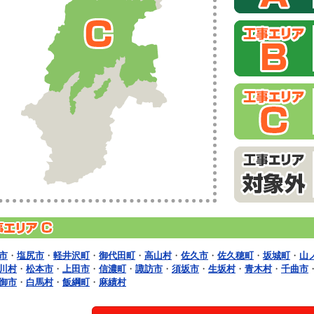
市
・
塩尻市
・
軽井沢町
・
御代田町
・
高山村
・
佐久市
・
佐久穂町
・
坂城町
・
山
川村
・
松本市
・
上田市
・
信濃町
・
諏訪市
・
須坂市
・
生坂村
・
青木村
・
千曲市
御市
・
白馬村
・
飯綱町
・
麻績村