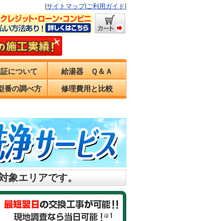
|
サイトマップ
|
ご利用ガイド
|
保証について
給湯器 Ｑ＆Ａ
型番の調べ方
修理費用と比較
の対象エリアです。