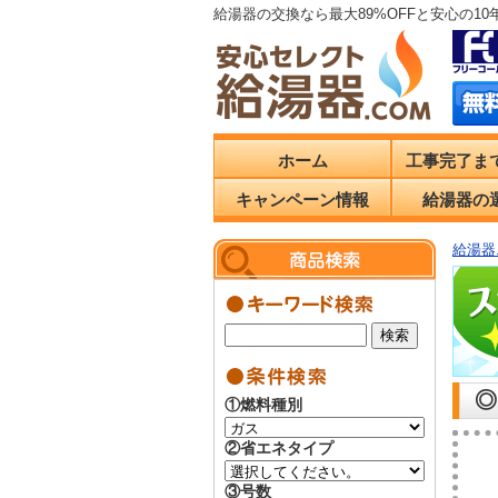
給湯器の交換なら最大89%OFFと安心の1
ホーム
工事完了ま
キャンペーン情報
給湯器の
給湯器.
◎
①燃料種別
②省エネタイプ
③号数