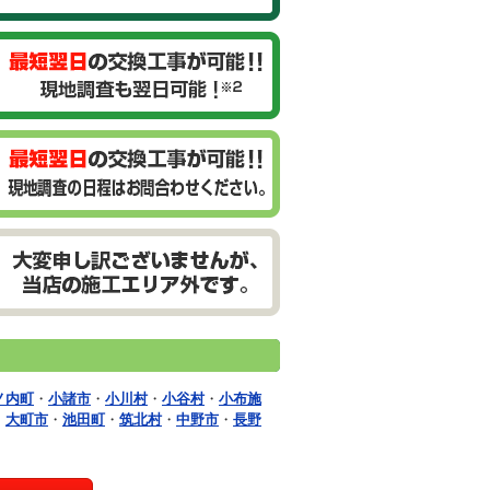
ノ内町
・
小諸市
・
小川村
・
小谷村
・
小布施
・
大町市
・
池田町
・
筑北村
・
中野市
・
長野