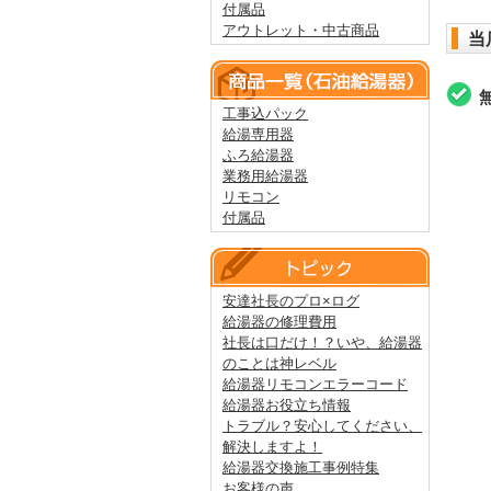
付属品
アウトレット・中古商品
当
工事込パック
給湯専用器
ふろ給湯器
業務用給湯器
リモコン
付属品
安達社長のプロ×ログ
給湯器の修理費用
社長は口だけ！？いや、給湯器
のことは神レベル
給湯器リモコンエラーコード
給湯器お役立ち情報
トラブル？安心してください、
解決しますよ！
給湯器交換施工事例特集
お客様の声