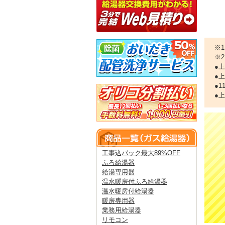
※
※
●
●
●
●
工事込パック最大89%OFF
ふろ給湯器
給湯専用器
温水暖房付ふろ給湯器
温水暖房付給湯器
暖房専用器
業務用給湯器
リモコン