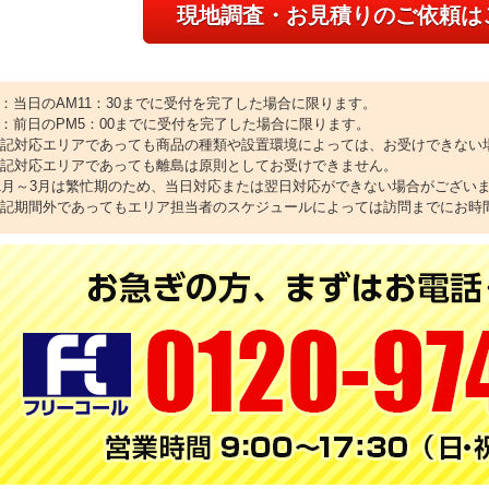
現地調査・お見積りのご依頼は
1：当日のAM11：30までに受付を完了した場合に限ります。
2：前日のPM5：00までに受付を完了した場合に限ります。
上記対応エリアであっても商品の種類や設置環境によっては、お受けできない
上記対応エリアであっても離島は原則としてお受けできません。
11月～3月は繁忙期のため、当日対応または翌日対応ができない場合がござい
上記期間外であってもエリア担当者のスケジュールによっては訪問までにお時