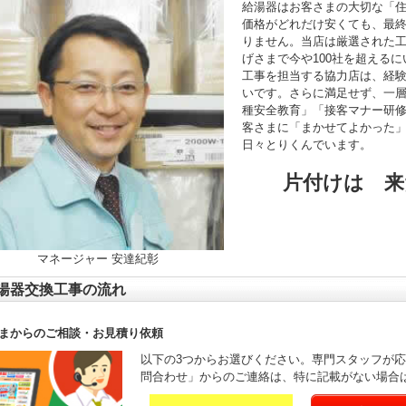
給湯器はお客さまの大切な「
価格がどれだけ安くても、最
りません。当店は厳選された
げさまで今や100社を超える
工事を担当する協力店は、経験年
いです。さらに満足せず、一
種安全教育」「接客マナー研
客さまに「まかせてよかった
日々とりくんでいます。
片付けは 来
マネージャー 安達紀彰
湯器交換工事の流れ
まからのご相談・お見積り依頼
以下の3つからお選びください。専門スタッフが
問合わせ」からのご連絡は、特に記載がない場合