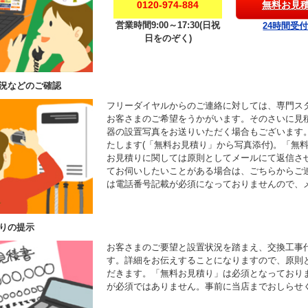
0120-974-884
無料お見
営業時間9:00～17:30(日祝
24時間受
日をのぞく)
況などのご確認
フリーダイヤルからのご連絡に対しては、専門ス
お客さまのご希望をうかがいます。そのさいに見
器の設置写真をお送りいただく場合もございます
たします(「無料お見積り」から写真添付)。「無
お見積りに関しては原則としてメールにて返信さ
てお伺いしたいことがある場合は、ごちらからご
は電話番号記載が必須になっておりませんので、
りの提示
お客さまのご要望と設置状況を踏まえ、交換工事
す。詳細をお伝えすることになりますので、原則
だきます。「無料お見積り」は必須となっており
が必須ではありません。事前に当店までおしらせ