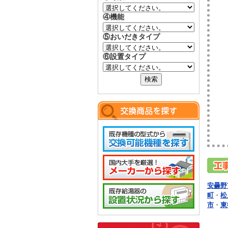
④機能
⑤おいだきタイプ
⑥設置タイプ
安曇野
町
・
松
市
・
東