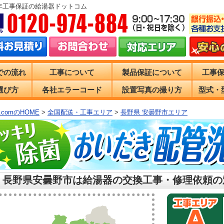
0年工事保証の給湯器ドットコム
での流れ
工事について
製品保証について
工事
選び方
各社エラーコード
設置写真の撮り方
型式・
comのHOME
>
全国配送・工事エリア
>
長野県 安曇野市エリア
 長野県安曇野市は給湯器の交換工事・修理依頼