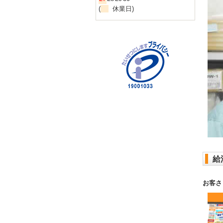
(
休業日)
給
お客さ