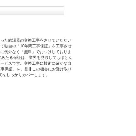
則った給湯器の交換工事をさせていただい
て独自の「10年間工事保証」を工事させ
まに例外なく「無料」でおつけしておりま
倍にあたる保証は、業界を見渡してもほとん
サービスです。交換工事に技術に確かな自
工事保証」を、是非この機会にお受け取り
0年)をしっかりカバーします。