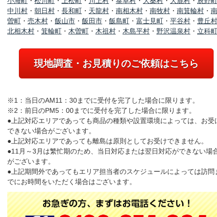
小海町
・
松川町
・
上松町
・
川上村
・
泰阜村
・
大桑村
・
大鹿村
・
辰野
中川村
・
朝日村
・
長和町
・
天龍村
・
南相木村
・
南牧村
・
南箕輪村
・
曽町
・
売木村
・
飯山市
・
飯田市
・
飯島町
・
富士見町
・
平谷村
・
豊丘
北相木村
・
箕輪町
・
木曽町
・
木祖村
・
木島平村
・
野沢温泉村
・
立科
現地調査・お見積りのご依頼はこちら
※1：当日のAM11：30までに受付を完了した場合に限ります。
※2：前日のPM5：00までに受付を完了した場合に限ります。
●上記対応エリアであっても商品の種類や設置環境によっては、お受
できない場合がございます。
●上記対応エリアであっても離島は原則としてお受けできません。
●11月～3月は繁忙期のため、当日対応または翌日対応ができない場
がございます。
●上記期間外であってもエリア担当者のスケジュールによっては訪問
でにお時間をいただく場合はございます。