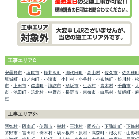
工事エリアC
安曇野市
・
塩尻市
・
軽井沢町
・
御代田町
・
高山村
・
佐久市
・
佐久穂
坂城町
・
山ノ内町
・
小諸市
・
小川村
・
小谷村
・
小布施町
・
松川村
・
市
・
上田市
・
信濃町
・
諏訪市
・
須坂市
・
生坂村
・
青木村
・
千曲市
・
市
・
池田町
・
筑北村
・
中野市
・
長野市
・
東御市
・
白馬村
・
飯綱町
・
村
工事エリア外
阿智村
・
阿南町
・
伊那市
・
栄村
・
王滝村
・
岡谷市
・
下諏訪町
・
下條
茅野市
・
宮田村
・
喬木村
・
駒ヶ根市
・
原村
・
高森町
・
根羽村
・
山形