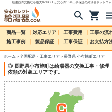
給湯器の交換なら最大89%OFFと安心の10年工事保証の給湯器ドットコム
search
shopping_cart
me
|
|
|
商品一覧
対応エリア
工事費用
工事の流
|
|
|
施工事例
製品保証
工事保証
お支払方
ホーム
全国配送・工事エリア
長野県 小布施町エリア
>
>
◎ 長野県小布施町は給湯器の交換工事・修理
依頼の対象エリアです。