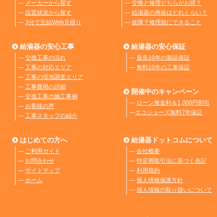
―
メーカーから探す
―
交換と修理どちらがお得？
―
設置状況から探す
―
給湯器の寿命はどれくらい？
―
3分で完結Web見積り
―
故障？修理前にできること
給湯器の安心工事
給湯器の安心保証
―
交換工事の流れ
―
最長10年の製品保証
―
工事の対応エリア
―
無料10年の工事保証
―
工事の現地調査エリア
―
工事費用の詳細
開催中のキャンペーン
―
交換工事の施工事例
―
ローン無金利＆1,000円割引
―
お客様の声
―
エコジョーズ無料7年保証
―
工事スタッフの紹介
はじめての方へ
給湯器ドットコムについて
―
ご利用ガイド
―
会社概要
―
お問合わせ
―
特定商取引法に基づく表記
―
サイトマップ
―
利用規約
―
ホーム
―
個人情報保護方針
―
個人情報の取り扱いについて