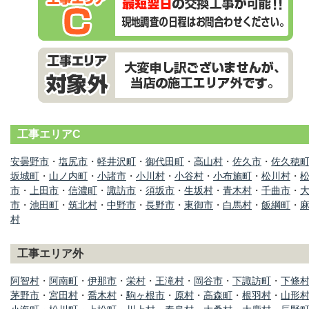
工事エリアC
安曇野市
・
塩尻市
・
軽井沢町
・
御代田町
・
高山村
・
佐久市
・
佐久穂
坂城町
・
山ノ内町
・
小諸市
・
小川村
・
小谷村
・
小布施町
・
松川村
・
市
・
上田市
・
信濃町
・
諏訪市
・
須坂市
・
生坂村
・
青木村
・
千曲市
・
市
・
池田町
・
筑北村
・
中野市
・
長野市
・
東御市
・
白馬村
・
飯綱町
・
村
工事エリア外
阿智村
・
阿南町
・
伊那市
・
栄村
・
王滝村
・
岡谷市
・
下諏訪町
・
下條
茅野市
・
宮田村
・
喬木村
・
駒ヶ根市
・
原村
・
高森町
・
根羽村
・
山形