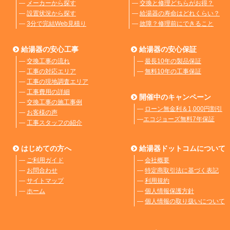
―
メーカーから探す
―
交換と修理どちらがお得？
―
設置状況から探す
―
給湯器の寿命はどれくらい？
―
3分で完結Web見積り
―
故障？修理前にできること
給湯器の安心工事
給湯器の安心保証
―
交換工事の流れ
―
最長10年の製品保証
―
工事の対応エリア
―
無料10年の工事保証
―
工事の現地調査エリア
―
工事費用の詳細
開催中のキャンペーン
―
交換工事の施工事例
―
ローン無金利＆1,000円割引
―
お客様の声
―
エコジョーズ無料7年保証
―
工事スタッフの紹介
はじめての方へ
給湯器ドットコムについて
―
ご利用ガイド
―
会社概要
―
お問合わせ
―
特定商取引法に基づく表記
―
サイトマップ
―
利用規約
―
ホーム
―
個人情報保護方針
―
個人情報の取り扱いについて