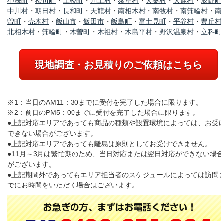
小海町
・
松川町
・
上松町
・
川上村
・
泰阜村
・
大桑村
・
大鹿村
・
辰野
中川村
・
朝日村
・
長和町
・
天龍村
・
南相木村
・
南牧村
・
南箕輪村
・
曽町
・
売木村
・
飯山市
・
飯田市
・
飯島町
・
富士見町
・
平谷村
・
豊丘
北相木村
・
箕輪町
・
木曽町
・
木祖村
・
木島平村
・
野沢温泉村
・
立科
現地調査・お見積りのご依頼はこちら
※1：当日のAM11：30までに受付を完了した場合に限ります。
※2：前日のPM5：00までに受付を完了した場合に限ります。
●上記対応エリアであっても商品の種類や設置環境によっては、お受
できない場合がございます。
●上記対応エリアであっても離島は原則としてお受けできません。
●11月～3月は繁忙期のため、当日対応または翌日対応ができない場
がございます。
●上記期間外であってもエリア担当者のスケジュールによっては訪問
でにお時間をいただく場合はございます。