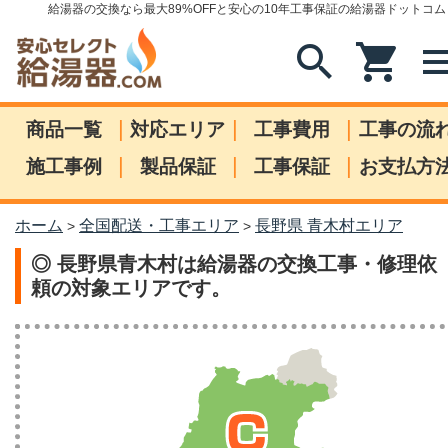
給湯器の交換なら最大89%OFFと安心の10年工事保証の給湯器ドットコム
search
shopping_cart
me
|
|
|
商品一覧
対応エリア
工事費用
工事の流
|
|
|
施工事例
製品保証
工事保証
お支払方
ホーム
全国配送・工事エリア
長野県 青木村エリア
>
>
◎ 長野県青木村は給湯器の交換工事・修理依
頼の対象エリアです。