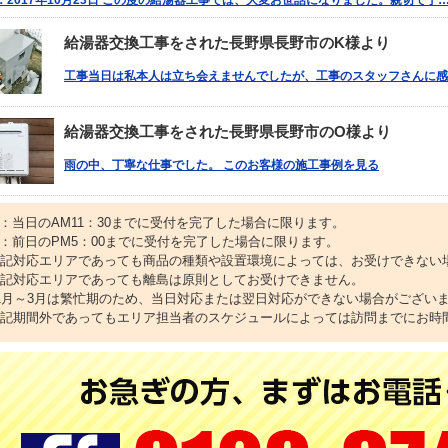
：2017年10月23日 この度の給湯器工事では、大変お世話になりました。親切で丁
給湯器交換工事をされた長野県長野市のK様より
工事当日は私本人は立ち会えませんでしたが、工事のスタッフさんに感
給湯器交換工事をされた長野県長野市のO様より
雨の中、丁寧な仕事でした。 このお客様の施工事例を見る
1：当日のAM11：30までに受付を完了した場合に限ります。
2：前日のPM5：00までに受付を完了した場合に限ります。
上記対応エリアであっても商品の種類や設置環境によっては、お受けできない
上記対応エリアであっても離島は原則としてお受けできません。
11月～3月は繁忙期のため、当日対応または翌日対応ができない場合がござい
上記期間外であってもエリア担当者のスケジュールによっては訪問までにお時