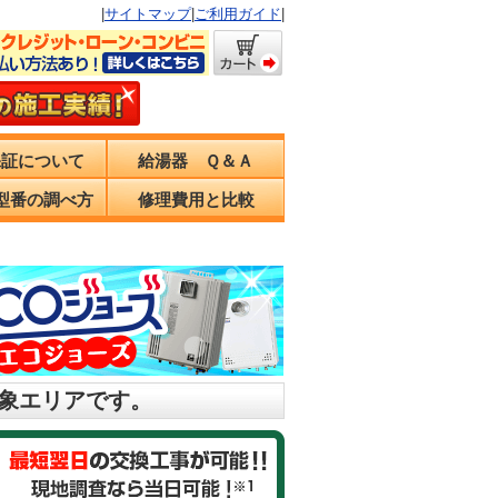
|
サイトマップ
|
ご利用ガイド
|
保証について
給湯器 Ｑ＆Ａ
型番の調べ方
修理費用と比較
対象エリアです。