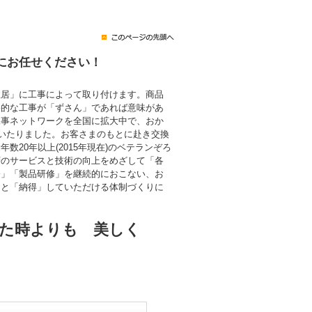
にお任せください！
住居」に工事によって取り付けます。商品
終的な工事が「ずさん」であれば意味があ
工事ネットワークを全国に拡大中で、おか
にいたりました。お客さまのもとに赴き交換
数20年以上(2015年現在)のベテランぞろ
層のサービスと技術の向上をめざして「各
修」「製品研修」を継続的におこない、お
」と「納得」していただける体制づくりに
た時よりも 美しく