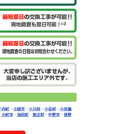
ノ内町
・
小諸市
・
小川村
・
小谷村
・
小布施
・
大町市
・
池田町
・
筑北村
・
中野市
・
長野