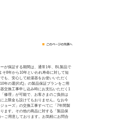
ーが保証する期間は、通常1年、BL製品で
よそ8年から10年といわれ寿命に対して短
後でも、安心して給湯器をお使いいただく
・10年の選択式)」の製品保証プランをご用
器交換工事申し込み時にお支払いただく1
も「修理」が可能で、お客さまのご負担は
代に上限金も設けてもおりません。なお今
ジョーズ」の交換工事すべてに「7年間製
おります。その他の商品に対する「製品保
税込)～ご用意しております。お気軽にお問合