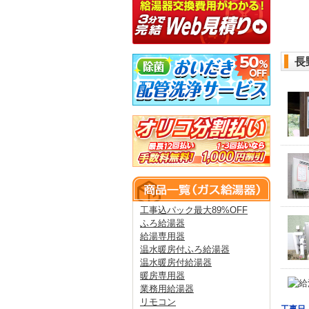
長
工事込パック最大89%OFF
ふろ給湯器
給湯専用器
温水暖房付ふろ給湯器
温水暖房付給湯器
暖房専用器
業務用給湯器
リモコン