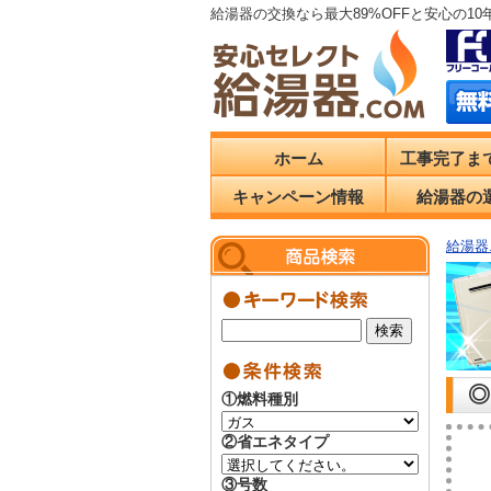
給湯器の交換なら最大89%OFFと安心の1
ホーム
工事完了ま
キャンペーン情報
給湯器の
給湯器.
◎
①燃料種別
②省エネタイプ
③号数