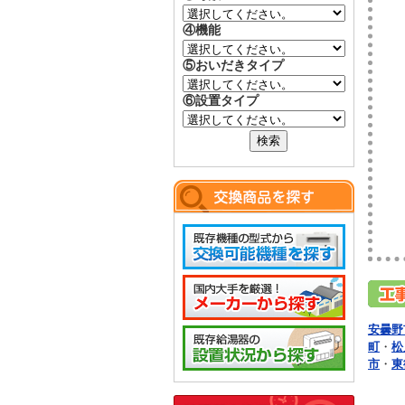
④機能
⑤おいだきタイプ
⑥設置タイプ
安曇野
町
・
松
市
・
東