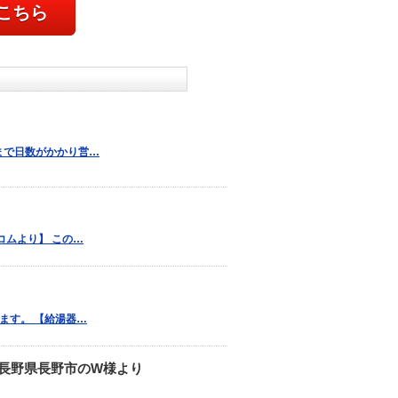
こちら
事まで日数がかかり営…
コムより】 この…
します。 【給湯器…
長野県長野市のW様より