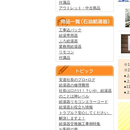
工事日
付属品
アウトレット・中古商品
工事込パック
給湯専用器
ふろ給湯器
業務用給湯器
リモコン
付属品
※
※
●
安達社長のプロ×ログ
●
給湯器の修理費用
●
社長は口だけ！？いや、給湯器
●
のことは神レベル
給湯器リモコンエラーコード
給湯器お役立ち情報
トラブル？安心してください、
解決しますよ！
給湯器交換施工事例特集
お客様の声