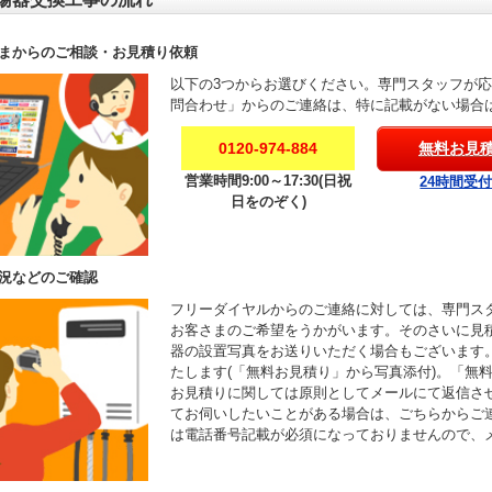
まからのご相談・お見積り依頼
以下の3つからお選びください。専門スタッフが
問合わせ」からのご連絡は、特に記載がない場合
0120-974-884
無料お見
営業時間9:00～17:30(日祝
24時間受
日をのぞく)
況などのご確認
フリーダイヤルからのご連絡に対しては、専門ス
お客さまのご希望をうかがいます。そのさいに見
器の設置写真をお送りいただく場合もございます
たします(「無料お見積り」から写真添付)。「無
お見積りに関しては原則としてメールにて返信さ
てお伺いしたいことがある場合は、ごちらからご
は電話番号記載が必須になっておりませんので、