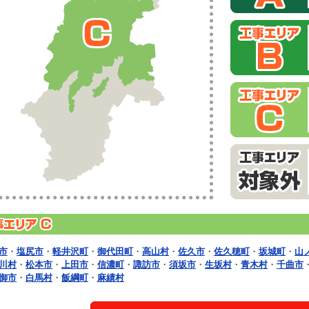
市
・
塩尻市
・
軽井沢町
・
御代田町
・
高山村
・
佐久市
・
佐久穂町
・
坂城町
・
山
川村
・
松本市
・
上田市
・
信濃町
・
諏訪市
・
須坂市
・
生坂村
・
青木村
・
千曲市
御市
・
白馬村
・
飯綱町
・
麻績村