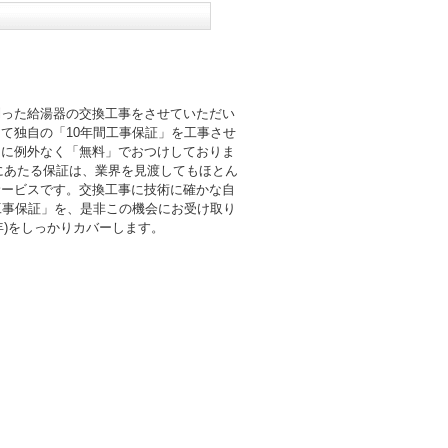
則った給湯器の交換工事をさせていただい
て独自の「10年間工事保証」を工事させ
まに例外なく「無料」でおつけしておりま
倍にあたる保証は、業界を見渡してもほとん
サービスです。交換工事に技術に確かな自
工事保証」を、是非この機会にお受け取り
0年)をしっかりカバーします。