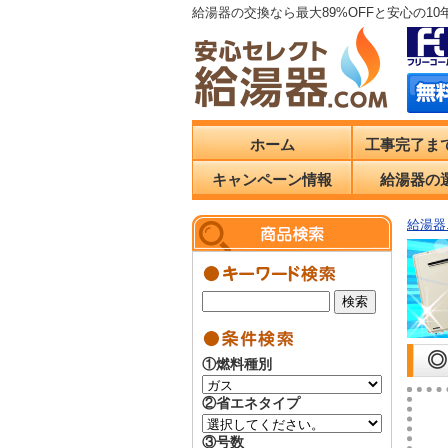
給湯器の交換なら最大89%OFFと安心の1
ホーム
工事完了ま
キャンペーン情報
給湯器の
給湯器.
◎
①燃料種別
②省エネタイプ
③号数