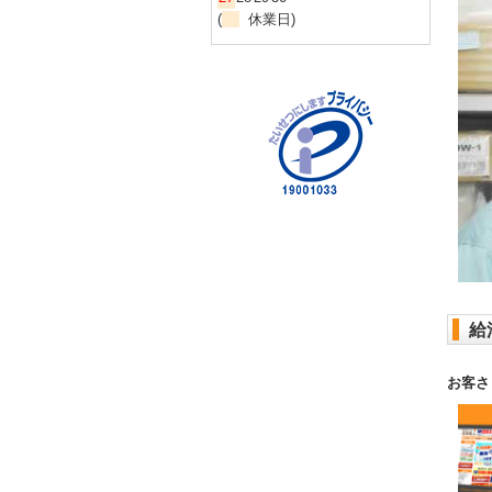
(
休業日)
給
お客さ