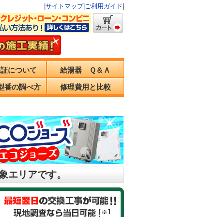
|
サイトマップ
|
ご利用ガイド
|
保証について
給湯器 Ｑ＆Ａ
型番の調べ方
修理費用と比較
対象エリアです。