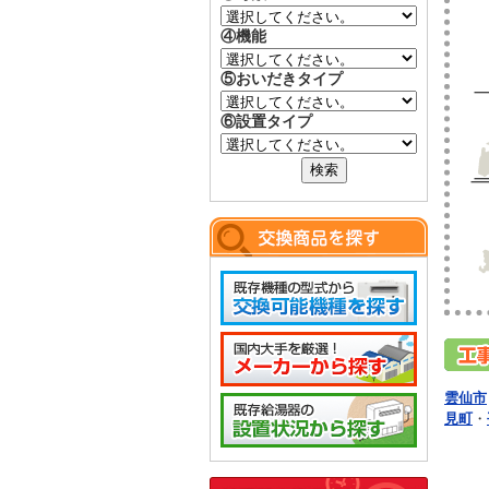
④機能
⑤おいだきタイプ
⑥設置タイプ
雲仙市
見町
・