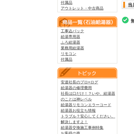
付属品
当
アウトレット・中古商品
工事込パック
給湯専用器
ふろ給湯器
業務用給湯器
リモコン
付属品
安達社長のプロ×ログ
給湯器の修理費用
社長は口だけ！？いや、給湯器
のことは神レベル
給湯器リモコンエラーコード
給湯器お役立ち情報
トラブル？安心してください、
解決しますよ！
給湯器交換施工事例特集
お客様の声