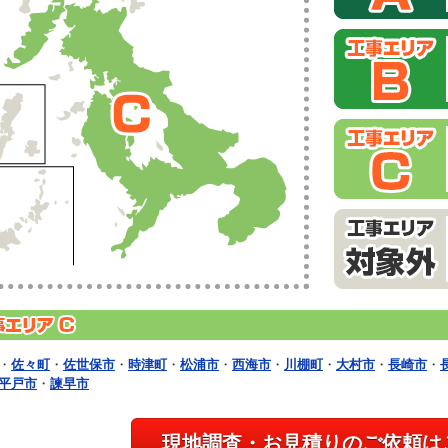
・
佐々町
・
佐世保市
・
時津町
・
松浦市
・
西海市
・
川棚町
・
大村市
・
長崎市
・
平戸市
・
諫早市
現地調査・お見積りのご依頼は