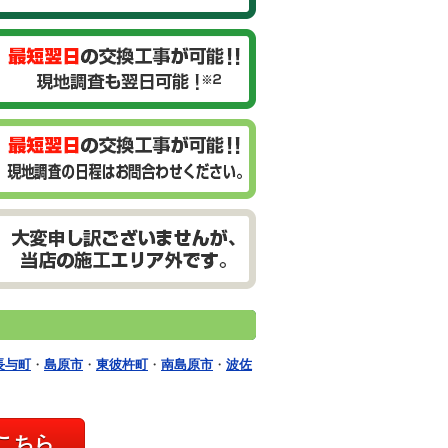
長与町
・
島原市
・
東彼杵町
・
南島原市
・
波佐
こちら