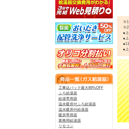
※
※
●
●
●
●
工事込パック最大89%OFF
ふろ給湯器
給湯専用器
温水暖房付ふろ給湯器
温水暖房付給湯器
暖房専用器
業務用給湯器
リモコン