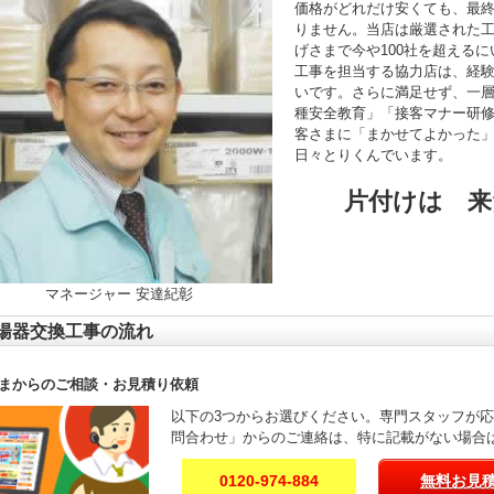
価格がどれだけ安くても、最
りません。当店は厳選された
げさまで今や100社を超える
工事を担当する協力店は、経験年
いです。さらに満足せず、一
種安全教育」「接客マナー研
客さまに「まかせてよかった
日々とりくんでいます。
片付けは 来
マネージャー 安達紀彰
湯器交換工事の流れ
まからのご相談・お見積り依頼
以下の3つからお選びください。専門スタッフが
問合わせ」からのご連絡は、特に記載がない場合
0120-974-884
無料お見