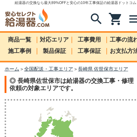
給湯器の交換なら最大89%OFFと安心の10年工事保証の給湯器ドットコム
search
shopping_cart
me
|
|
|
商品一覧
対応エリア
工事費用
工事の流
|
|
|
施工事例
製品保証
工事保証
お支払方
ホーム
全国配送・工事エリア
長崎県 佐世保市エリア
>
>
◎ 長崎県佐世保市は給湯器の交換工事・修理
依頼の対象エリアです。