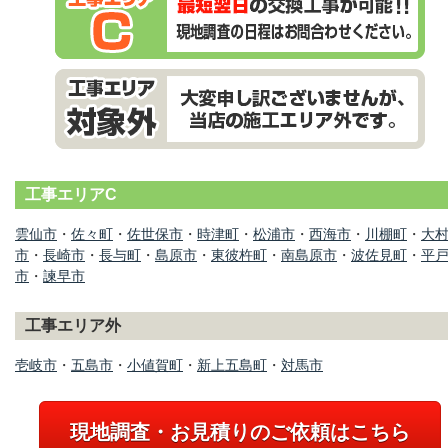
工事エリアC
雲仙市
・
佐々町
・
佐世保市
・
時津町
・
松浦市
・
西海市
・
川棚町
・
大
市
・
長崎市
・
長与町
・
島原市
・
東彼杵町
・
南島原市
・
波佐見町
・
平
市
・
諫早市
工事エリア外
壱岐市
・
五島市
・
小値賀町
・
新上五島町
・
対馬市
現地調査・お見積りのご依頼はこちら