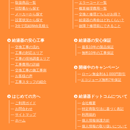
―
取扱商品一覧
―
エラーコード一覧
―
旧型番から探す
―
概算修理費用一覧
―
メーカーから探す
―
交換と修理どちらがお得？
―
設置状況から探す
―
給湯器の寿命はどれくらい？
―
3分で完結Web見積り
―
故障？修理前にできること
給湯器の安心工事
給湯器の安心保証
―
交換工事の流れ
―
最長10年の製品保証
―
工事の対応エリア
―
無料10年の工事保証
―
工事の現地調査エリア
―
工事費用の詳細
開催中のキャンペーン
―
交換工事の施工事例
―
ローン無金利＆1,000円割引
―
お客様の声
―
エコジョーズ無料7年保証
―
工事スタッフの紹介
はじめての方へ
給湯器ドットコムについて
―
ご利用ガイド
―
会社概要
―
お問合わせ
―
特定商取引法に基づく表記
―
サイトマップ
―
利用規約
―
ホーム
―
個人情報保護方針
―
個人情報の取り扱いについて