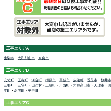
工事エリアA
生駒市
・
大和郡山市
・
奈良市
工事エリアB
安堵町
・
王寺町
・
河合町
・
橿原市
・
葛城市
・
広陵町
・
香芝市
・
桜井
三郷町
・
三宅町
・
山添村
・
上牧町
・
川西町
・
大和高田市
・
天理市
・
本町
・
斑鳩町
・
平群町
工事エリアC