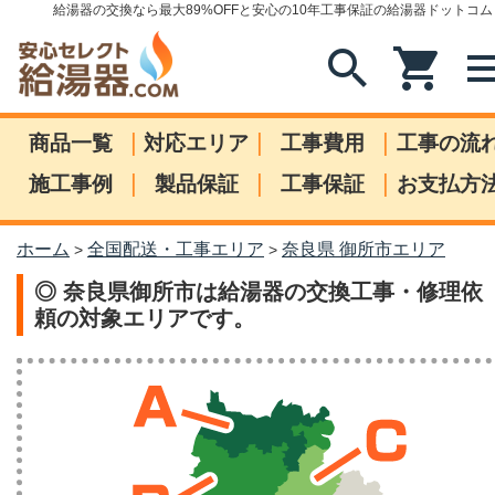
給湯器の交換なら最大89%OFFと安心の10年工事保証の給湯器ドットコム
search
shopping_cart
me
|
|
|
商品一覧
対応エリア
工事費用
工事の流
|
|
|
施工事例
製品保証
工事保証
お支払方
ホーム
全国配送・工事エリア
奈良県 御所市エリア
>
>
◎ 奈良県御所市は給湯器の交換工事・修理依
頼の対象エリアです。