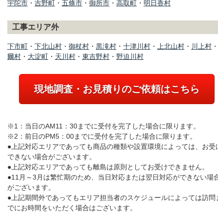
宇陀市
・
吉野町
・
五條市
・
御所市
・
高取町
・
明日香村
工事エリア外
下市町
・
下北山村
・
御杖村
・
黒滝村
・
十津川村
・
上北山村
・
川上村
爾村
・
大淀町
・
天川村
・
東吉野村
・
野迫川村
現地調査・お見積りのご依頼はこちら
※1：当日のAM11：30までに受付を完了した場合に限ります。
※2：前日のPM5：00までに受付を完了した場合に限ります。
●上記対応エリアであっても商品の種類や設置環境によっては、お受
できない場合がございます。
●上記対応エリアであっても離島は原則としてお受けできません。
●11月～3月は繁忙期のため、当日対応または翌日対応ができない場
がございます。
●上記期間外であってもエリア担当者のスケジュールによっては訪問
でにお時間をいただく場合はございます。