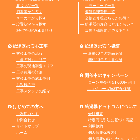
―
取扱商品一覧
―
エラーコード一覧
―
旧型番から探す
―
概算修理費用一覧
―
メーカーから探す
―
交換と修理どちらがお得？
―
設置状況から探す
―
給湯器の寿命はどれくらい？
―
3分で完結Web見積り
―
故障？修理前にできること
給湯器の安心工事
給湯器の安心保証
―
交換工事の流れ
―
最長10年の製品保証
―
工事の対応エリア
―
無料10年の工事保証
―
工事の現地調査エリア
―
工事費用の詳細
開催中のキャンペーン
―
交換工事の施工事例
―
ローン無金利＆1,000円割引
―
お客様の声
―
エコジョーズ無料7年保証
―
工事スタッフの紹介
はじめての方へ
給湯器ドットコムについて
―
ご利用ガイド
―
会社概要
―
お問合わせ
―
特定商取引法に基づく表記
―
サイトマップ
―
利用規約
―
ホーム
―
個人情報保護方針
―
個人情報の取り扱いについて