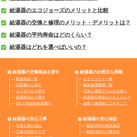
給湯器のエコジョーズのメリットと比較
給湯器の交換と修理のメリット・デメリットは？
給湯器の平均寿命はどのくらい？
給湯器はどれを選べばいいの？
給湯器の交換商品を探す
給湯器のお役立ち情報
―
取扱商品一覧
―
エラーコード一覧
―
旧型番から探す
―
概算修理費用一覧
―
メーカーから探す
―
交換と修理どちらがお得？
―
設置状況から探す
―
給湯器の寿命はどれくらい？
―
3分で完結Web見積り
―
故障？修理前にできること
給湯器の安心工事
給湯器の安心保証
―
交換工事の流れ
―
最長10年の製品保証
―
工事の対応エリア
―
無料10年の工事保証