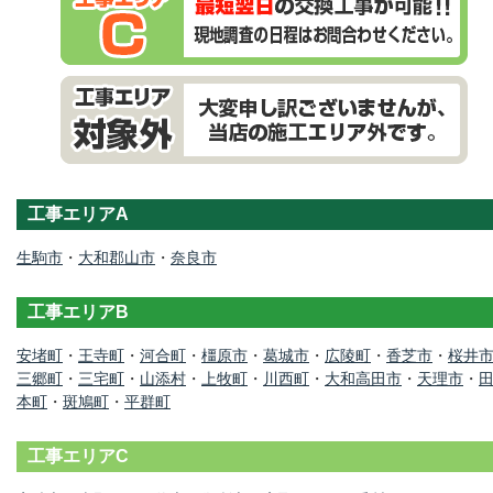
工事エリアA
生駒市
・
大和郡山市
・
奈良市
工事エリアB
安堵町
・
王寺町
・
河合町
・
橿原市
・
葛城市
・
広陵町
・
香芝市
・
桜井
三郷町
・
三宅町
・
山添村
・
上牧町
・
川西町
・
大和高田市
・
天理市
・
本町
・
斑鳩町
・
平群町
工事エリアC