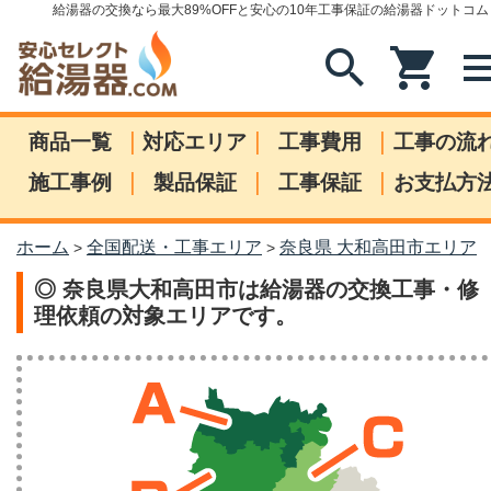
給湯器の交換なら最大89%OFFと安心の10年工事保証の給湯器ドットコム
search
shopping_cart
me
|
|
|
商品一覧
対応エリア
工事費用
工事の流
|
|
|
施工事例
製品保証
工事保証
お支払方
ホーム
全国配送・工事エリア
奈良県 大和高田市エリア
>
>
◎ 奈良県大和高田市は給湯器の交換工事・修
理依頼の対象エリアです。