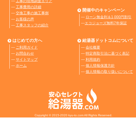
―
工事の現地調査エリア
―
工事費用の詳細
開催中のキャンペーン
―
交換工事の施工事例
―
ローン無金利＆1,000円割引
―
お客様の声
―
エコジョーズ無料7年保証
―
工事スタッフの紹介
はじめての方へ
給湯器ドットコムについて
―
ご利用ガイド
―
会社概要
―
お問合わせ
―
特定商取引法に基づく表記
―
サイトマップ
―
利用規約
―
ホーム
―
個人情報保護方針
―
個人情報の取り扱いについて
Copyright © 2015-2020 kyu-to.com All Rights Reserved.