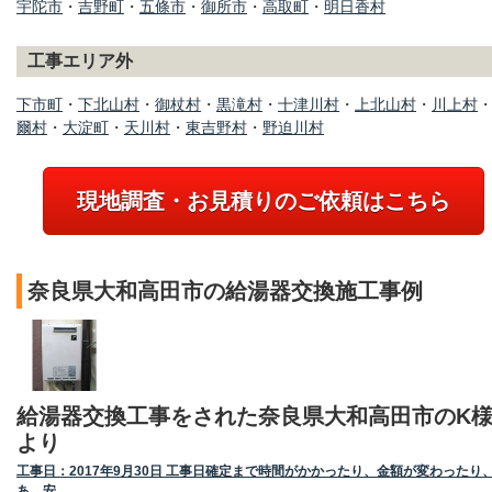
宇陀市
・
吉野町
・
五條市
・
御所市
・
高取町
・
明日香村
工事エリア外
下市町
・
下北山村
・
御杖村
・
黒滝村
・
十津川村
・
上北山村
・
川上村
爾村
・
大淀町
・
天川村
・
東吉野村
・
野迫川村
現地調査・お見積りのご依頼はこちら
奈良県大和高田市の給湯器交換施工事例
給湯器交換工事をされた奈良県大和高田市のK
より
工事日：2017年9月30日 工事日確定まで時間がかかったり、金額が変わったり
あ、安…