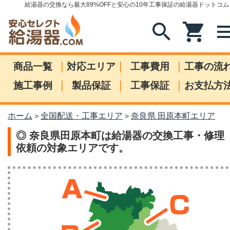
給湯器の交換なら最大89%OFFと安心の10年工事保証の給湯器ドットコム
search
shopping_cart
me
|
|
|
商品一覧
対応エリア
工事費用
工事の流
|
|
|
施工事例
製品保証
工事保証
お支払方
ホーム
全国配送・工事エリア
奈良県 田原本町エリア
>
>
◎ 奈良県田原本町は給湯器の交換工事・修理
依頼の対象エリアです。