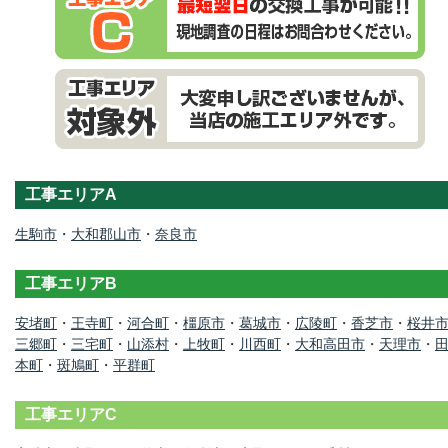
工事エリアA
生駒市
・
大和郡山市
・
奈良市
工事エリアB
安堵町
・
王寺町
・
河合町
・
橿原市
・
葛城市
・
広陵町
・
香芝市
・
桜井
三郷町
・
三宅町
・
山添村
・
上牧町
・
川西町
・
大和高田市
・
天理市
・
本町
・
斑鳩町
・
平群町
工事エリアC