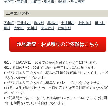
宇陀市
・
吉野町
・
五條市
・
御所市
・
高取町
・
明日香村
工事エリア外
下市町
・
下北山村
・
御杖村
・
黒滝村
・
十津川村
・
上北山村
・
川上村
爾村
・
大淀町
・
天川村
・
東吉野村
・
野迫川村
現地調査・お見積りのご依頼はこちら
※1：当日のAM11：30までに受付を完了した場合に限ります。
※2：前日のPM5：00までに受付を完了した場合に限ります。
●上記対応エリアであっても商品の種類や設置環境によっては、お受
できない場合がございます。
●上記対応エリアであっても離島は原則としてお受けできません。
●11月～3月は繁忙期のため、当日対応または翌日対応ができない場
がございます。
●上記期間外であってもエリア担当者のスケジュールによっては訪問
でにお時間をいただく場合はございます。