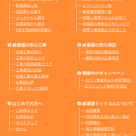
―
取扱商品一覧
―
エラーコード一覧
―
旧型番から探す
―
概算修理費用一覧
―
メーカーから探す
―
交換と修理どちらがお得？
―
設置状況から探す
―
給湯器の寿命はどれくらい？
―
3分で完結Web見積り
―
故障？修理前にできること
給湯器の安心工事
給湯器の安心保証
―
交換工事の流れ
―
最長10年の製品保証
―
工事の対応エリア
―
無料10年の工事保証
―
工事の現地調査エリア
―
工事費用の詳細
開催中のキャンペーン
―
交換工事の施工事例
―
ローン無金利＆1,000円割引
―
お客様の声
―
エコジョーズ無料7年保証
―
工事スタッフの紹介
はじめての方へ
給湯器ドットコムについて
―
ご利用ガイド
―
会社概要
―
お問合わせ
―
特定商取引法に基づく表記
―
サイトマップ
―
利用規約
―
ホーム
―
個人情報保護方針
―
個人情報の取り扱いについて