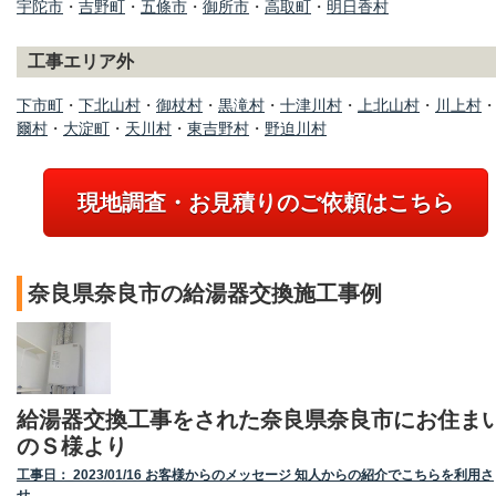
宇陀市
・
吉野町
・
五條市
・
御所市
・
高取町
・
明日香村
工事エリア外
下市町
・
下北山村
・
御杖村
・
黒滝村
・
十津川村
・
上北山村
・
川上村
爾村
・
大淀町
・
天川村
・
東吉野村
・
野迫川村
現地調査・お見積りのご依頼はこちら
奈良県奈良市の給湯器交換施工事例
給湯器交換工事をされた奈良県奈良市にお住ま
のＳ様より
工事日： 2023/01/16 お客様からのメッセージ 知人からの紹介でこちらを利用さ
せ…