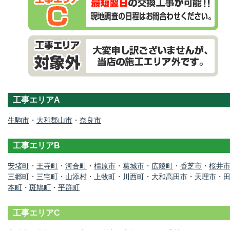
工事エリアA
生駒市
・
大和郡山市
・
奈良市
工事エリアB
安堵町
・
王寺町
・
河合町
・
橿原市
・
葛城市
・
広陵町
・
香芝市
・
桜井
三郷町
・
三宅町
・
山添村
・
上牧町
・
川西町
・
大和高田市
・
天理市
・
本町
・
斑鳩町
・
平群町
工事エリアC