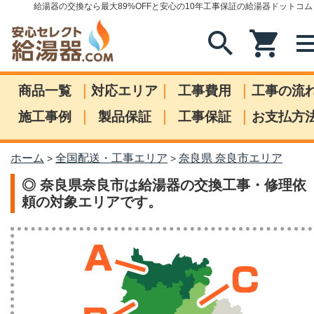
給湯器の交換なら最大89%OFFと安心の10年工事保証の給湯器ドットコム
search
shopping_cart
me
|
|
|
商品一覧
対応エリア
工事費用
工事の流
|
|
|
施工事例
製品保証
工事保証
お支払方
ホーム
全国配送・工事エリア
奈良県 奈良市エリア
>
>
◎ 奈良県奈良市は給湯器の交換工事・修理依
頼の対象エリアです。