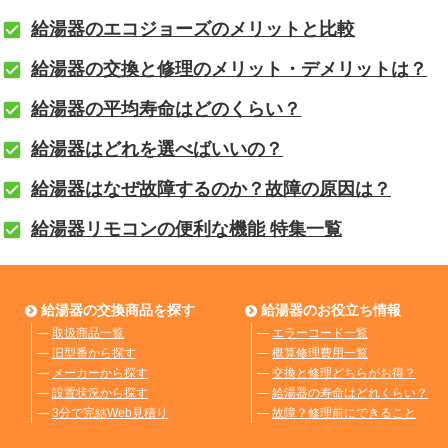
給湯器のエコジョーズのメリットと比較
給湯器の交換と修理のメリット・デメリットは？
給湯器の平均寿命はどのくらい？
給湯器はどれを選べばいいの？
給湯器はなぜ故障するのか？故障の原因は？
給湯器リモコンの便利な機能 特集一覧
給湯器の交換商品を探す
給湯器のお役立ち情報
―
取扱商品一覧
―
エラーコード一覧
―
旧型番から探す
―
概算修理費用一覧
―
メーカーから探す
―
交換と修理どちらがお得？
―
設置状況から探す
―
給湯器の寿命はどれくらい？
―
3分で完結Web見積り
―
故障？修理前にできること