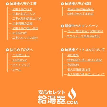
給湯器の安心工事
給湯器の安心保証
―
交換工事の流れ
―
最長10年の製品保証
―
工事の対応エリア
―
無料10年の工事保証
―
工事の現地調査エリア
―
工事費用の詳細
開催中のキャンペーン
―
交換工事の施工事例
―
ローン無金利＆1,000円割引
―
お客様の声
―
エコジョーズ無料7年保証
―
工事スタッフの紹介
はじめての方へ
給湯器ドットコムについて
―
ご利用ガイド
―
会社概要
―
お問合わせ
―
特定商取引法に基づく表記
―
サイトマップ
―
利用規約
―
ホーム
―
個人情報保護方針
―
個人情報の取り扱いについて