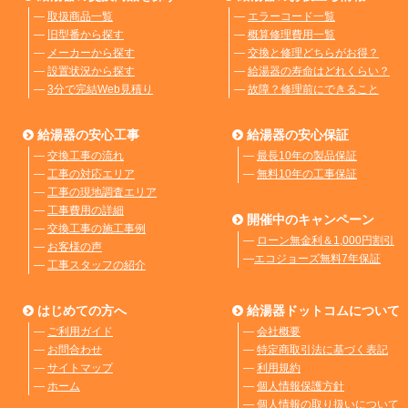
―
取扱商品一覧
―
エラーコード一覧
―
旧型番から探す
―
概算修理費用一覧
―
メーカーから探す
―
交換と修理どちらがお得？
―
設置状況から探す
―
給湯器の寿命はどれくらい？
―
3分で完結Web見積り
―
故障？修理前にできること
給湯器の安心工事
給湯器の安心保証
―
交換工事の流れ
―
最長10年の製品保証
―
工事の対応エリア
―
無料10年の工事保証
―
工事の現地調査エリア
―
工事費用の詳細
開催中のキャンペーン
―
交換工事の施工事例
―
ローン無金利＆1,000円割引
―
お客様の声
―
エコジョーズ無料7年保証
―
工事スタッフの紹介
はじめての方へ
給湯器ドットコムについて
―
ご利用ガイド
―
会社概要
―
お問合わせ
―
特定商取引法に基づく表記
―
サイトマップ
―
利用規約
―
ホーム
―
個人情報保護方針
―
個人情報の取り扱いについて