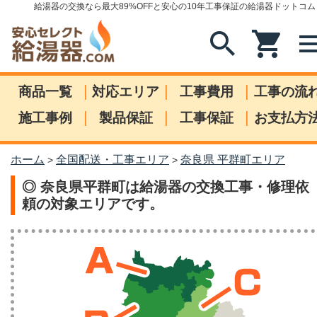
給湯器の交換なら最大89%OFFと安心の10年工事保証の給湯器ドットコム
search
shopping_cart
me
|
|
|
商品一覧
対応エリア
工事費用
工事の流
|
|
|
施工事例
製品保証
工事保証
お支払方
ホーム
全国配送・工事エリア
奈良県 平群町エリア
>
>
◎ 奈良県平群町は給湯器の交換工事・修理依
頼の対象エリアです。