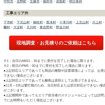
宇陀市
・
吉野町
・
五條市
・
御所市
・
高取町
・
明日香村
工事エリア外
下市町
・
下北山村
・
御杖村
・
黒滝村
・
十津川村
・
上北山村
・
川上村
爾村
・
大淀町
・
天川村
・
東吉野村
・
野迫川村
現地調査・お見積りのご依頼はこちら
※1：当日のAM11：30までに受付を完了した場合に限ります。
※2：前日のPM5：00までに受付を完了した場合に限ります。
●上記対応エリアであっても商品の種類や設置環境によっては、お受
できない場合がございます。
●上記対応エリアであっても離島は原則としてお受けできません。
●11月～3月は繁忙期のため、当日対応または翌日対応ができない場
がございます。
●上記期間外であってもエリア担当者のスケジュールによっては訪問
でにお時間をいただく場合はございます。