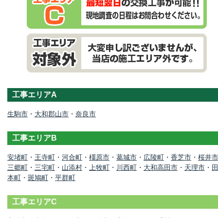
工事エリアA
生駒市
・
大和郡山市
・
奈良市
工事エリアB
安堵町
・
王寺町
・
河合町
・
橿原市
・
葛城市
・
広陵町
・
香芝市
・
桜井
三郷町
・
三宅町
・
山添村
・
上牧町
・
川西町
・
大和高田市
・
天理市
・
本町
・
斑鳩町
・
平群町
工事エリアC