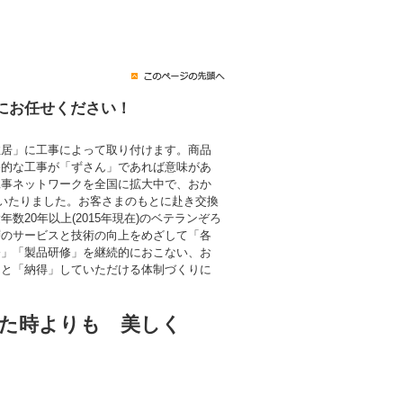
にお任せください！
住居」に工事によって取り付けます。商品
終的な工事が「ずさん」であれば意味があ
工事ネットワークを全国に拡大中で、おか
にいたりました。お客さまのもとに赴き交換
数20年以上(2015年現在)のベテランぞろ
層のサービスと技術の向上をめざして「各
修」「製品研修」を継続的におこない、お
」と「納得」していただける体制づくりに
た時よりも 美しく