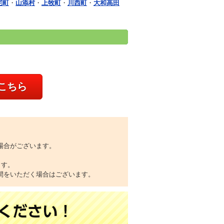
宅町
・
山添村
・
上牧町
・
川西町
・
大和高田
こちら
場合がございます。
ます。
間をいただく場合はございます。