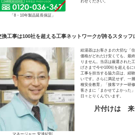
わせください。
「8・10年製品延長保証」
交換工事は100社を超える工事ネットワークが誇るスタッフ
給湯器はお客さまの大切な「
価格がどれだけ安くても、最
りません。当店は厳選された
げさまで今や100社を超える
工事を担当する協力店は、経験年
いです。さらに満足せず、一
種安全教育」「接客マナー研
客さまに「まかせてよかった
日々とりくんでいます。
片付けは 来
マネージャー 安達紀彰