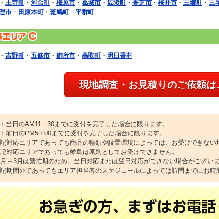
・
王寺町
・
河合町
・
橿原市
・
葛城市
・
広陵町
・
香芝市
・
桜井市
・
三郷町
・
三
理市
・
田原本町
・
斑鳩町
・
平群町
・
吉野町
・
五條市
・
御所市
・
高取町
・
明日香村
現地調査・お見積りのご依頼は
1：当日のAM11：30までに受付を完了した場合に限ります。
2：前日のPM5：00までに受付を完了した場合に限ります。
上記対応エリアであっても商品の種類や設置環境によっては、お受けできない
上記対応エリアであっても離島は原則としてお受けできません。
11月～3月は繁忙期のため、当日対応または翌日対応ができない場合がござい
上記期間外であってもエリア担当者のスケジュールによっては訪問までにお時