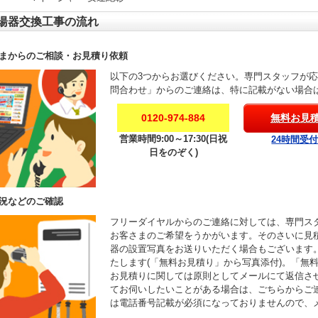
湯器交換工事の流れ
まからのご相談・お見積り依頼
以下の3つからお選びください。専門スタッフが
問合わせ」からのご連絡は、特に記載がない場合
0120-974-884
無料お見
営業時間9:00～17:30(日祝
24時間受
日をのぞく)
況などのご確認
フリーダイヤルからのご連絡に対しては、専門ス
お客さまのご希望をうかがいます。そのさいに見
器の設置写真をお送りいただく場合もございます
たします(「無料お見積り」から写真添付)。「無
お見積りに関しては原則としてメールにて返信さ
てお伺いしたいことがある場合は、ごちらからご
は電話番号記載が必須になっておりませんので、