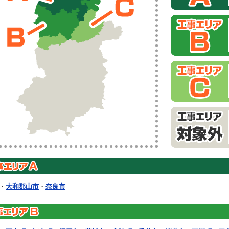
・
大和郡山市
・
奈良市