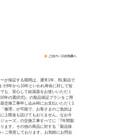
ーが保証する期間は、通常1年、BL製品で
よそ8年から10年といわれ寿命に対して短
後でも、安心して給湯器をお使いいただく
・10年の選択式)」の製品保証プランをご用
器交換工事申し込み時にお支払いただく1
も「修理」が可能で、お客さまのご負担は
代に上限金も設けてもおりません。なお今
ジョーズ」の交換工事すべてに「7年間製
おります。その他の商品に対する「製品保
税込)～ご用意しております。お気軽にお問合