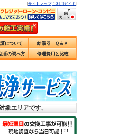
|
サイトマップ
|
ご利用ガイド
|
保証について
給湯器 Ｑ＆Ａ
型番の調べ方
修理費用と比較
の対象エリアです。