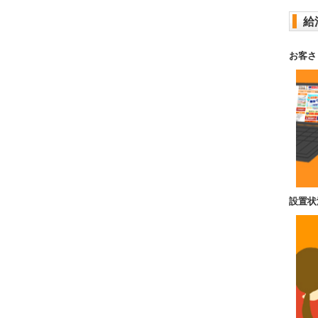
給
お客さ
設置状