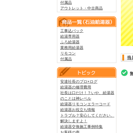
付属品
アウトレット・中古商品
工事込パック
給湯専用器
ふろ給湯器
業務用給湯器
リモコン
当
付属品
安達社長のプロ×ログ
給湯器の修理費用
社長は口だけ！？いや、給湯器
のことは神レベル
給湯器リモコンエラーコード
給湯器お役立ち情報
トラブル？安心してください、
解決しますよ！
給湯器交換施工事例特集
お客様の声