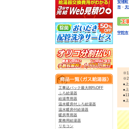
安堵町
市
・
天
宇陀市
※
※
●
工事込パック最大89%OFF
●
ふろ給湯器
●
給湯専用器
●
温水暖房付ふろ給湯器
温水暖房付給湯器
暖房専用器
業務用給湯器
リモコン