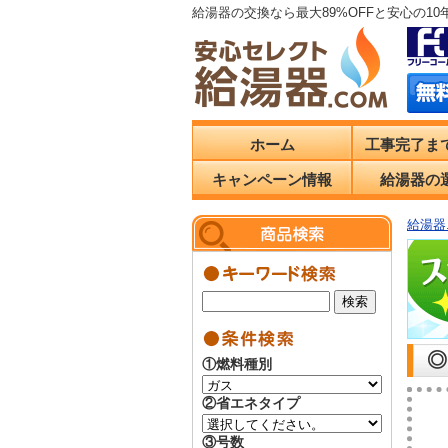
給湯器の交換なら最大89%OFFと安心の1
ホーム
工事完了ま
キャンペーン情報
給湯器の
給湯器.
◎
①燃料種別
②省エネタイプ
③号数