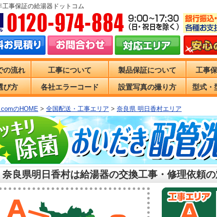
0年工事保証の給湯器ドットコム
での流れ
工事について
製品保証について
工事
選び方
各社エラーコード
設置写真の撮り方
型式・
comのHOME
>
全国配送・工事エリア
>
奈良県 明日香村エリア
 奈良県明日香村は給湯器の交換工事・修理依頼