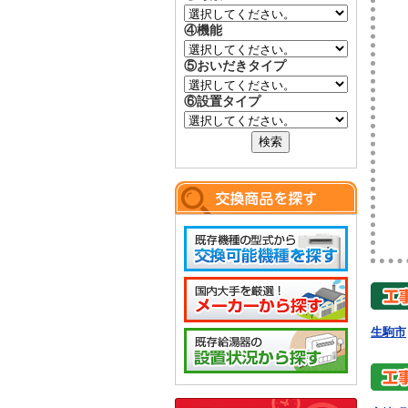
④機能
⑤おいだきタイプ
⑥設置タイプ
生駒市