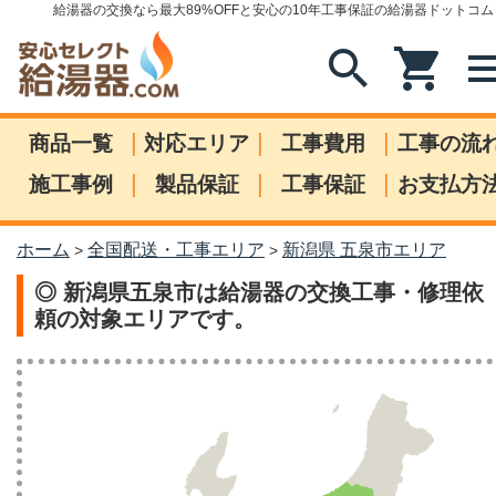
給湯器の交換なら最大89%OFFと安心の10年工事保証の給湯器ドットコム
search
shopping_cart
me
|
|
|
商品一覧
対応エリア
工事費用
工事の流
|
|
|
施工事例
製品保証
工事保証
お支払方
ホーム
全国配送・工事エリア
新潟県 五泉市エリア
>
>
◎ 新潟県五泉市は給湯器の交換工事・修理依
頼の対象エリアです。