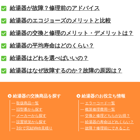
給湯器が故障？修理前のアドバイス
給湯器のエコジョーズのメリットと比較
給湯器の交換と修理のメリット・デメリットは？
給湯器の平均寿命はどのくらい？
給湯器はどれを選べばいいの？
給湯器はなぜ故障するのか？故障の原因は？
給湯器の交換商品を探す
給湯器のお役立ち情報
―
取扱商品一覧
―
エラーコード一覧
―
旧型番から探す
―
概算修理費用一覧
―
メーカーから探す
―
交換と修理どちらがお得？
―
設置状況から探す
―
給湯器の寿命はどれくらい？
―
3分で完結Web見積り
―
故障？修理前にできること