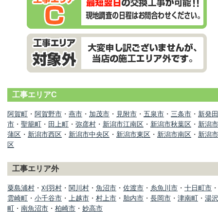
工事エリアC
阿賀町
・
阿賀野市
・
燕市
・
加茂市
・
見附市
・
五泉市
・
三条市
・
新発
市
・
聖籠町
・
田上町
・
弥彦村
・
新潟市江南区
・
新潟市秋葉区
・
新潟
蒲区
・
新潟市西区
・
新潟市中央区
・
新潟市東区
・
新潟市南区
・
新潟
区
工事エリア外
粟島浦村
・
刈羽村
・
関川村
・
魚沼市
・
佐渡市
・
糸魚川市
・
十日町市
雲崎町
・
小千谷市
・
上越市
・
村上市
・
胎内市
・
長岡市
・
津南町
・
湯
町
・
南魚沼市
・
柏崎市
・
妙高市