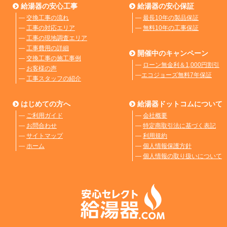
給湯器の安心工事
給湯器の安心保証
―
交換工事の流れ
―
最長10年の製品保証
―
工事の対応エリア
―
無料10年の工事保証
―
工事の現地調査エリア
―
工事費用の詳細
開催中のキャンペーン
―
交換工事の施工事例
―
ローン無金利＆1,000円割引
―
お客様の声
―
エコジョーズ無料7年保証
―
工事スタッフの紹介
はじめての方へ
給湯器ドットコムについて
―
ご利用ガイド
―
会社概要
―
お問合わせ
―
特定商取引法に基づく表記
―
サイトマップ
―
利用規約
―
ホーム
―
個人情報保護方針
―
個人情報の取り扱いについて