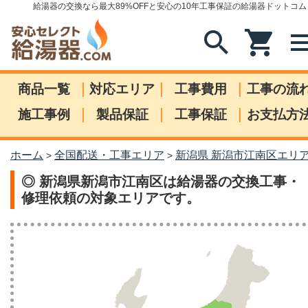
給湯器の交換なら最大89%OFFと安心の10年工事保証の給湯器ドットコム
search
shopping_cart
me
|
|
|
商品一覧
対応エリア
工事費用
工事の流
|
|
|
施工事例
製品保証
工事保証
お支払方
ホーム
全国配送・工事エリア
新潟県 新潟市江南区エリ
>
>
◎ 新潟県新潟市江南区は給湯器の交換工事・
修理依頼の対象エリアです。