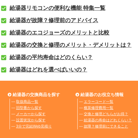
給湯器リモコンの便利な機能 特集一覧
給湯器が故障？修理前のアドバイス
給湯器のエコジョーズのメリットと比較
給湯器の交換と修理のメリット・デメリットは？
給湯器の平均寿命はどのくらい？
給湯器はどれを選べばいいの？
給湯器の交換商品を探す
給湯器のお役立ち情報
―
取扱商品一覧
―
エラーコード一覧
―
旧型番から探す
―
概算修理費用一覧
―
メーカーから探す
―
交換と修理どちらがお得？
―
設置状況から探す
―
給湯器の寿命はどれくらい？
―
3分で完結Web見積り
―
故障？修理前にできること