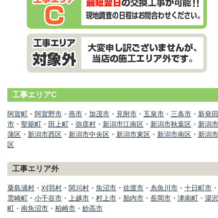
工事エリアC
阿賀町
・
阿賀野市
・
燕市
・
加茂市
・
見附市
・
五泉市
・
三条市
・
新発
市
・
聖籠町
・
田上町
・
弥彦村
・
新潟市江南区
・
新潟市秋葉区
・
新潟
蒲区
・
新潟市西区
・
新潟市中央区
・
新潟市東区
・
新潟市南区
・
新潟
区
工事エリア外
粟島浦村
・
刈羽村
・
関川村
・
魚沼市
・
佐渡市
・
糸魚川市
・
十日町市
雲崎町
・
小千谷市
・
上越市
・
村上市
・
胎内市
・
長岡市
・
津南町
・
湯
町
・
南魚沼市
・
柏崎市
・
妙高市