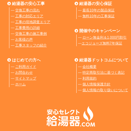
給湯器の安心工事
給湯器の安心保証
―
交換工事の流れ
―
最長10年の製品保証
―
工事の対応エリア
―
無料10年の工事保証
―
工事の現地調査エリア
―
工事費用の詳細
開催中のキャンペーン
―
交換工事の施工事例
―
ローン無金利＆1,000円割引
―
お客様の声
―
エコジョーズ無料7年保証
―
工事スタッフの紹介
はじめての方へ
給湯器ドットコムについて
―
ご利用ガイド
―
会社概要
―
お問合わせ
―
特定商取引法に基づく表記
―
サイトマップ
―
利用規約
―
ホーム
―
個人情報保護方針
―
個人情報の取り扱いについて