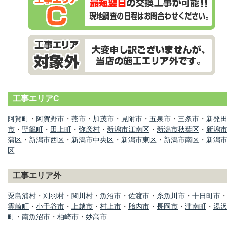
工事エリアC
阿賀町
・
阿賀野市
・
燕市
・
加茂市
・
見附市
・
五泉市
・
三条市
・
新発
市
・
聖籠町
・
田上町
・
弥彦村
・
新潟市江南区
・
新潟市秋葉区
・
新潟
蒲区
・
新潟市西区
・
新潟市中央区
・
新潟市東区
・
新潟市南区
・
新潟
区
工事エリア外
粟島浦村
・
刈羽村
・
関川村
・
魚沼市
・
佐渡市
・
糸魚川市
・
十日町市
雲崎町
・
小千谷市
・
上越市
・
村上市
・
胎内市
・
長岡市
・
津南町
・
湯
町
・
南魚沼市
・
柏崎市
・
妙高市