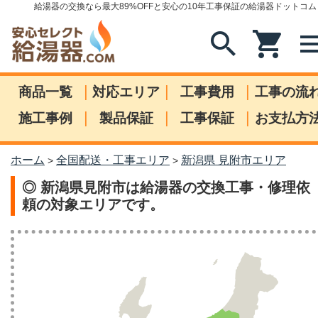
給湯器の交換なら最大89%OFFと安心の10年工事保証の給湯器ドットコム
search
shopping_cart
me
|
|
|
商品一覧
対応エリア
工事費用
工事の流
|
|
|
施工事例
製品保証
工事保証
お支払方
ホーム
全国配送・工事エリア
新潟県 見附市エリア
>
>
◎ 新潟県見附市は給湯器の交換工事・修理依
頼の対象エリアです。