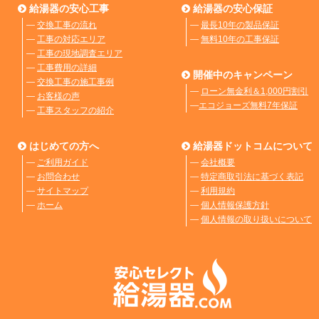
給湯器の安心工事
給湯器の安心保証
―
交換工事の流れ
―
最長10年の製品保証
―
工事の対応エリア
―
無料10年の工事保証
―
工事の現地調査エリア
―
工事費用の詳細
開催中のキャンペーン
―
交換工事の施工事例
―
ローン無金利＆1,000円割引
―
お客様の声
―
エコジョーズ無料7年保証
―
工事スタッフの紹介
はじめての方へ
給湯器ドットコムについて
―
ご利用ガイド
―
会社概要
―
お問合わせ
―
特定商取引法に基づく表記
―
サイトマップ
―
利用規約
―
ホーム
―
個人情報保護方針
―
個人情報の取り扱いについて