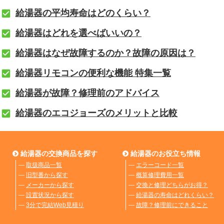
給湯器の平均寿命はどのくらい？
給湯器はどれを選べばいいの？
給湯器はなぜ故障するのか？故障の原因は？
給湯器リモコンの便利な機能 特集一覧
給湯器が故障？修理前のアドバイス
給湯器のエコジョーズのメリットと比較
給湯器の交換商品を探す
給湯器のお役立ち情報
―
取扱商品一覧
―
エラーコード一覧
―
旧型番から探す
―
概算修理費用一覧
―
メーカーから探す
―
交換と修理どちらがお得？
―
設置状況から探す
―
給湯器の寿命はどれくらい？
―
3分で完結Web見積り
―
故障？修理前にできること