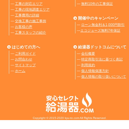
―
工事の対応エリア
―
無料10年の工事保証
―
工事の現地調査エリア
―
工事費用の詳細
開催中のキャンペーン
―
交換工事の施工事例
―
ローン無金利＆1,000円割引
―
お客様の声
―
エコジョーズ無料7年保証
―
工事スタッフの紹介
はじめての方へ
給湯器ドットコムについて
―
ご利用ガイド
―
会社概要
―
お問合わせ
―
特定商取引法に基づく表記
―
サイトマップ
―
利用規約
―
ホーム
―
個人情報保護方針
―
個人情報の取り扱いについて
Copyright © 2015-2020 kyu-to.com All Rights Reserved.