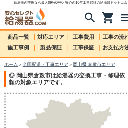
給湯器の交換なら最大89%OFFと安心の10年工事保証の給湯器ドットコム
search
shopping_cart
me
|
|
|
商品一覧
対応エリア
工事費用
工事の流
|
|
|
施工事例
製品保証
工事保証
お支払方
ホーム
全国配送・工事エリア
岡山県 倉敷市エリア
>
>
◎ 岡山県倉敷市は給湯器の交換工事・修理依
頼の対象エリアです。