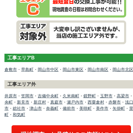
工事エリアB
倉敷市
・
早島町
・
岡山市中区
・
岡山市東区
・
岡山市南区
・
岡山市北
工事エリア外
井原市
・
笠岡市
・
吉備中央町
・
久米南町
・
鏡野町
・
玉野市
・
高梁市
央町
・
新見市
・
新庄村
・
真庭市
・
瀬戸内市
・
西粟倉村
・
赤磐市
・
浅
市
・
総社市
・
津山市
・
奈義町
・
備前市
・
美咲町
・
美作市
・
矢掛町
・
町
・
和気町