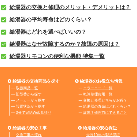
給湯器の交換と修理のメリット・デメリットは？
給湯器の平均寿命はどのくらい？
給湯器はどれを選べばいいの？
給湯器はなぜ故障するのか？故障の原因は？
給湯器リモコンの便利な機能 特集一覧
給湯器の交換商品を探す
給湯器のお役立ち情報
―
取扱商品一覧
―
エラーコード一覧
―
旧型番から探す
―
概算修理費用一覧
―
メーカーから探す
―
交換と修理どちらがお得？
―
設置状況から探す
―
給湯器の寿命はどれくらい？
―
3分で完結Web見積り
―
故障？修理前にできること
給湯器の安心工事
給湯器の安心保証
―
交換工事の流れ
―
最長10年の製品保証