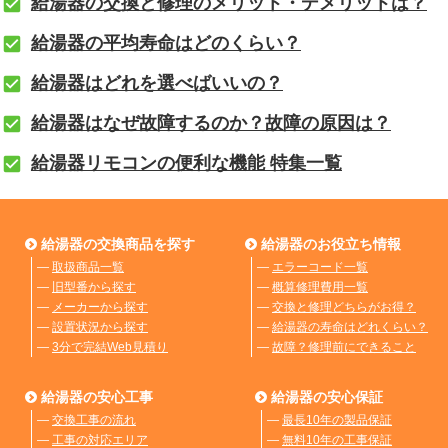
給湯器の交換と修理のメリット・デメリットは？
給湯器の平均寿命はどのくらい？
給湯器はどれを選べばいいの？
給湯器はなぜ故障するのか？故障の原因は？
給湯器リモコンの便利な機能 特集一覧
給湯器の交換商品を探す
給湯器のお役立ち情報
―
取扱商品一覧
―
エラーコード一覧
―
旧型番から探す
―
概算修理費用一覧
―
メーカーから探す
―
交換と修理どちらがお得？
―
設置状況から探す
―
給湯器の寿命はどれくらい？
―
3分で完結Web見積り
―
故障？修理前にできること
給湯器の安心工事
給湯器の安心保証
―
交換工事の流れ
―
最長10年の製品保証
―
工事の対応エリア
―
無料10年の工事保証