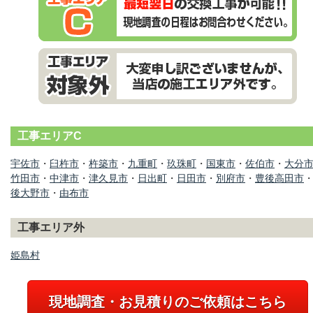
工事エリアC
宇佐市
・
臼杵市
・
杵築市
・
九重町
・
玖珠町
・
国東市
・
佐伯市
・
大分
竹田市
・
中津市
・
津久見市
・
日出町
・
日田市
・
別府市
・
豊後高田市
後大野市
・
由布市
工事エリア外
姫島村
現地調査・お見積りのご依頼はこちら