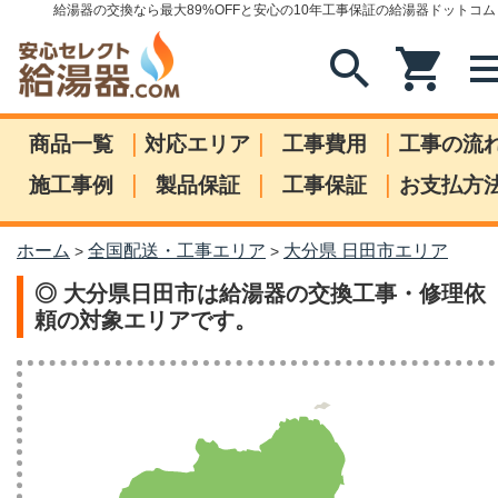
給湯器の交換なら最大89%OFFと安心の10年工事保証の給湯器ドットコム
search
shopping_cart
me
|
|
|
商品一覧
対応エリア
工事費用
工事の流
|
|
|
施工事例
製品保証
工事保証
お支払方
ホーム
全国配送・工事エリア
大分県 日田市エリア
>
>
◎ 大分県日田市は給湯器の交換工事・修理依
頼の対象エリアです。