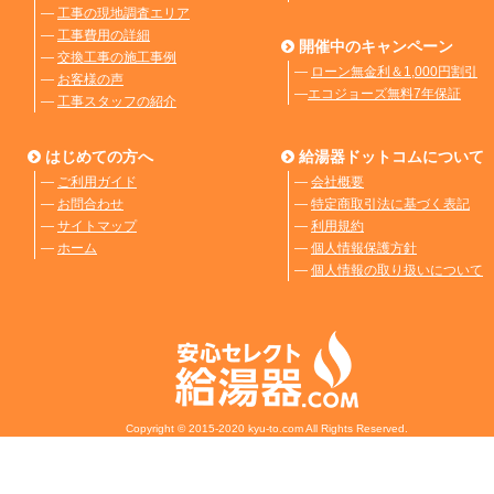
―
工事の現地調査エリア
―
工事費用の詳細
開催中のキャンペーン
―
交換工事の施工事例
―
ローン無金利＆1,000円割引
―
お客様の声
―
エコジョーズ無料7年保証
―
工事スタッフの紹介
はじめての方へ
給湯器ドットコムについて
―
ご利用ガイド
―
会社概要
―
お問合わせ
―
特定商取引法に基づく表記
―
サイトマップ
―
利用規約
―
ホーム
―
個人情報保護方針
―
個人情報の取り扱いについて
Copyright © 2015-2020 kyu-to.com All Rights Reserved.