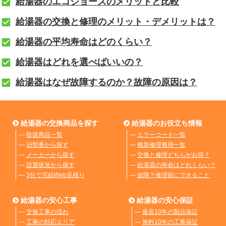
給湯器のエコジョーズのメリットと比較
給湯器の交換と修理のメリット・デメリットは？
給湯器の平均寿命はどのくらい？
給湯器はどれを選べばいいの？
給湯器はなぜ故障するのか？故障の原因は？
給湯器の交換商品を探す
給湯器のお役立ち情報
―
取扱商品一覧
―
エラーコード一覧
―
旧型番から探す
―
概算修理費用一覧
―
メーカーから探す
―
交換と修理どちらがお得？
―
設置状況から探す
―
給湯器の寿命はどれくらい？
―
3分で完結Web見積り
―
故障？修理前にできること
給湯器の安心工事
給湯器の安心保証
―
交換工事の流れ
―
最長10年の製品保証
―
工事の対応エリア
―
無料10年の工事保証