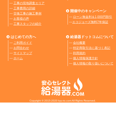
―
工事の現地調査エリア
―
工事費用の詳細
開催中のキャンペーン
―
交換工事の施工事例
―
ローン無金利＆1,000円割引
―
お客様の声
―
エコジョーズ無料7年保証
―
工事スタッフの紹介
はじめての方へ
給湯器ドットコムについて
―
ご利用ガイド
―
会社概要
―
お問合わせ
―
特定商取引法に基づく表記
―
サイトマップ
―
利用規約
―
ホーム
―
個人情報保護方針
―
個人情報の取り扱いについて
Copyright © 2015-2020 kyu-to.com All Rights Reserved.