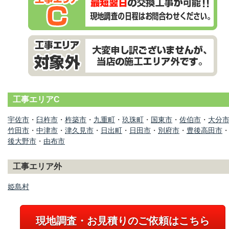
工事エリアC
宇佐市
・
臼杵市
・
杵築市
・
九重町
・
玖珠町
・
国東市
・
佐伯市
・
大分
竹田市
・
中津市
・
津久見市
・
日出町
・
日田市
・
別府市
・
豊後高田市
後大野市
・
由布市
工事エリア外
姫島村
現地調査・お見積りのご依頼はこちら