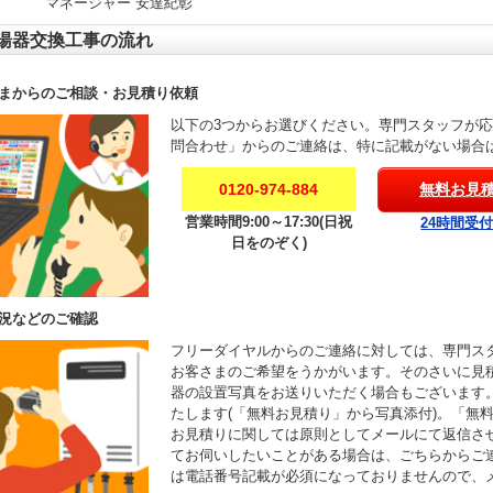
マネージャー 安達紀彰
湯器交換工事の流れ
まからのご相談・お見積り依頼
以下の3つからお選びください。専門スタッフが
問合わせ」からのご連絡は、特に記載がない場合
0120-974-884
無料お見
営業時間9:00～17:30(日祝
24時間受
日をのぞく)
況などのご確認
フリーダイヤルからのご連絡に対しては、専門ス
お客さまのご希望をうかがいます。そのさいに見
器の設置写真をお送りいただく場合もございます
たします(「無料お見積り」から写真添付)。「無
お見積りに関しては原則としてメールにて返信さ
てお伺いしたいことがある場合は、ごちらからご
は電話番号記載が必須になっておりませんので、