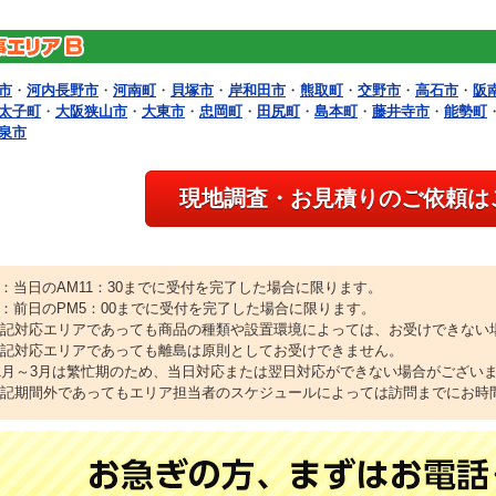
市
・
河内長野市
・
河南町
・
貝塚市
・
岸和田市
・
熊取町
・
交野市
・
高石市
・
阪
太子町
・
大阪狭山市
・
大東市
・
忠岡町
・
田尻町
・
島本町
・
藤井寺市
・
能勢町
泉市
現地調査・お見積りのご依頼は
1：当日のAM11：30までに受付を完了した場合に限ります。
2：前日のPM5：00までに受付を完了した場合に限ります。
上記対応エリアであっても商品の種類や設置環境によっては、お受けできない
上記対応エリアであっても離島は原則としてお受けできません。
11月～3月は繁忙期のため、当日対応または翌日対応ができない場合がござい
上記期間外であってもエリア担当者のスケジュールによっては訪問までにお時