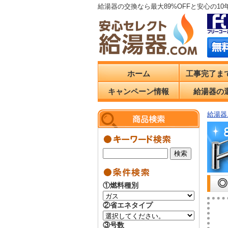
給湯器の交換なら最大89%OFFと安心の1
ホーム
工事完了ま
キャンペーン情報
給湯器の
給湯器.
◎
①燃料種別
②省エネタイプ
③号数