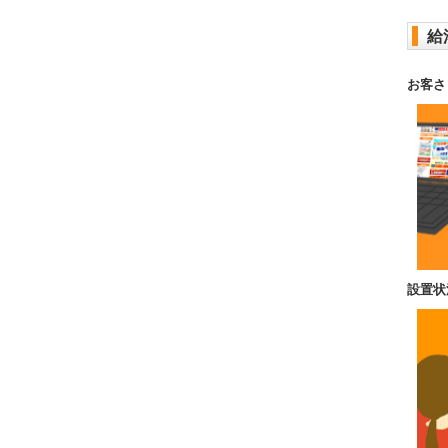
給
お客さ
設置状