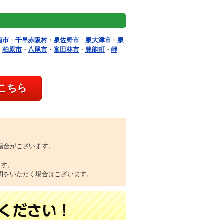
南市
・
千早赤阪村
・
泉佐野市
・
泉大津市
・
泉
・
柏原市
・
八尾市
・
富田林市
・
豊能町
・
岬
こちら
場合がございます。
ます。
間をいただく場合はございます。