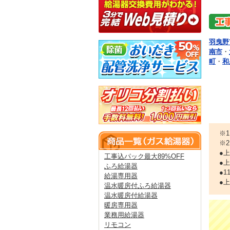
羽曳野
南市
・
町
・
和
※
※
●
工事込パック最大89%OFF
●
ふろ給湯器
●
給湯専用器
●
温水暖房付ふろ給湯器
温水暖房付給湯器
暖房専用器
業務用給湯器
リモコン