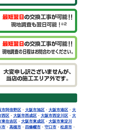
阪市阿倍野区
・
大阪市旭区
・
大阪市港区
・
大
市西区
・
大阪市西成区
・
大阪市西淀川区
・
大
市東住吉区
・
大阪市東成区
・
大阪市東淀川
木市
・
高槻市
・
四條畷市
・
守口市
・
松原市
・