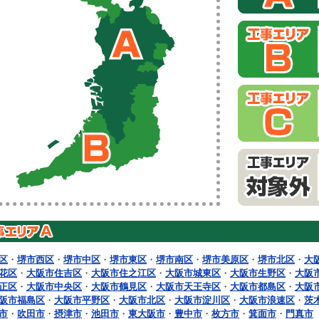
区
・
堺市西区
・
堺市中区
・
堺市東区
・
堺市南区
・
堺市美原区
・
堺市北区
・
大
花区
・
大阪市住吉区
・
大阪市住之江区
・
大阪市城東区
・
大阪市生野区
・
大阪
正区
・
大阪市中央区
・
大阪市鶴見区
・
大阪市天王寺区
・
大阪市都島区
・
大阪
阪市福島区
・
大阪市平野区
・
大阪市北区
・
大阪市淀川区
・
大阪市浪速区
・
茨
市
・
吹田市
・
摂津市
・
池田市
・
東大阪市
・
豊中市
・
枚方市
・
箕面市
・
門真市