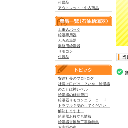
付属品
アウトレット・中古商品
工事込パック
給湯専用器
ふろ給湯器
業務用給湯器
リモコン
付属品
当
安達社長のプロ×ログ
社長は口だけ！？いや、給湯器
のことは神レベル
給湯器の修理費用
給湯器リモコンエラーコード
トラブル？安心してください、
解決しますよ！
給湯器お役立ち情報
給湯器交換施工事例特集
お客様の声