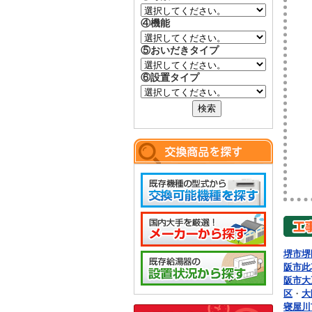
④機能
⑤おいだきタイプ
⑥設置タイプ
堺市堺
阪市此
阪市大
区
・
大
寝屋川