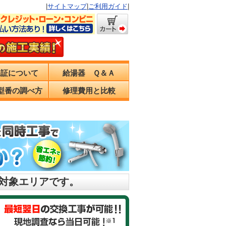
|
サイトマップ
|
ご利用ガイド
|
保証について
給湯器 Ｑ＆Ａ
型番の調べ方
修理費用と比較
の対象エリアです。