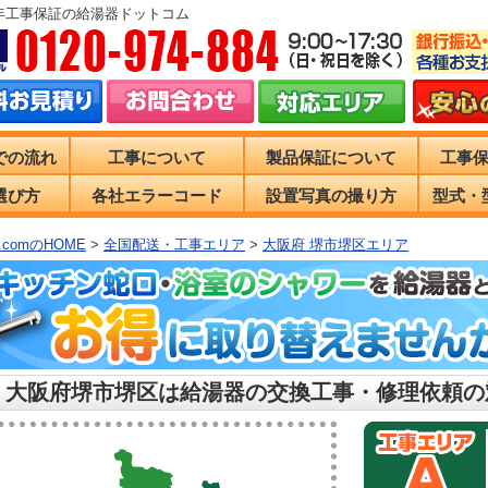
0年工事保証の給湯器ドットコム
での流れ
工事について
製品保証について
工事
選び方
各社エラーコード
設置写真の撮り方
型式・
comのHOME
>
全国配送・工事エリア
>
大阪府 堺市堺区エリア
 大阪府堺市堺区は給湯器の交換工事・修理依頼