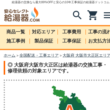
給湯器の交換なら最大89%OFFと安心の10年工事保証の給湯器ドットコム
search
shopping_cart
me
|
|
|
商品一覧
対応エリア
工事費用
工事の流
|
|
|
施工事例
製品保証
工事保証
お支払方
ホーム
全国配送・工事エリア
大阪府 大阪市大正区エリ
>
>
◎ 大阪府大阪市大正区は給湯器の交換工事・
修理依頼の対象エリアです。