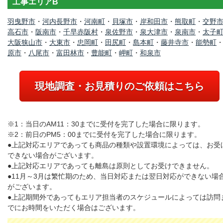
工事エリアB
羽曳野市
・
河内長野市
・
河南町
・
貝塚市
・
岸和田市
・
熊取町
・
交野
高石市
・
阪南市
・
千早赤阪村
・
泉佐野市
・
泉大津市
・
泉南市
・
太子
大阪狭山市
・
大東市
・
忠岡町
・
田尻町
・
島本町
・
藤井寺市
・
能勢町
原市
・
八尾市
・
富田林市
・
豊能町
・
岬町
・
和泉市
現地調査・お見積りのご依頼はこちら
※1：当日のAM11：30までに受付を完了した場合に限ります。
※2：前日のPM5：00までに受付を完了した場合に限ります。
●上記対応エリアであっても商品の種類や設置環境によっては、お受
できない場合がございます。
●上記対応エリアであっても離島は原則としてお受けできません。
●11月～3月は繁忙期のため、当日対応または翌日対応ができない場
がございます。
●上記期間外であってもエリア担当者のスケジュールによっては訪問
でにお時間をいただく場合はございます。