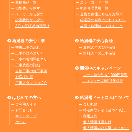
―
取扱商品一覧
―
エラーコード一覧
―
旧型番から探す
―
概算修理費用一覧
―
メーカーから探す
―
交換と修理どちらがお得？
―
設置状況から探す
―
給湯器の寿命はどれくらい？
―
3分で完結Web見積り
―
故障？修理前にできること
給湯器の安心工事
給湯器の安心保証
―
交換工事の流れ
―
最長10年の製品保証
―
工事の対応エリア
―
無料10年の工事保証
―
工事の現地調査エリア
―
工事費用の詳細
開催中のキャンペーン
―
交換工事の施工事例
―
ローン無金利＆1,000円割引
―
お客様の声
―
エコジョーズ無料7年保証
―
工事スタッフの紹介
はじめての方へ
給湯器ドットコムについて
―
ご利用ガイド
―
会社概要
―
お問合わせ
―
特定商取引法に基づく表記
―
サイトマップ
―
利用規約
―
ホーム
―
個人情報保護方針
―
個人情報の取り扱いについて