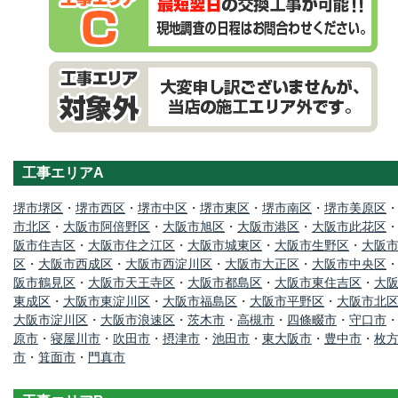
工事エリアA
堺市堺区
・
堺市西区
・
堺市中区
・
堺市東区
・
堺市南区
・
堺市美原区
市北区
・
大阪市阿倍野区
・
大阪市旭区
・
大阪市港区
・
大阪市此花区
阪市住吉区
・
大阪市住之江区
・
大阪市城東区
・
大阪市生野区
・
大阪
区
・
大阪市西成区
・
大阪市西淀川区
・
大阪市大正区
・
大阪市中央区
阪市鶴見区
・
大阪市天王寺区
・
大阪市都島区
・
大阪市東住吉区
・
大
東成区
・
大阪市東淀川区
・
大阪市福島区
・
大阪市平野区
・
大阪市北
大阪市淀川区
・
大阪市浪速区
・
茨木市
・
高槻市
・
四條畷市
・
守口市
原市
・
寝屋川市
・
吹田市
・
摂津市
・
池田市
・
東大阪市
・
豊中市
・
枚
市
・
箕面市
・
門真市