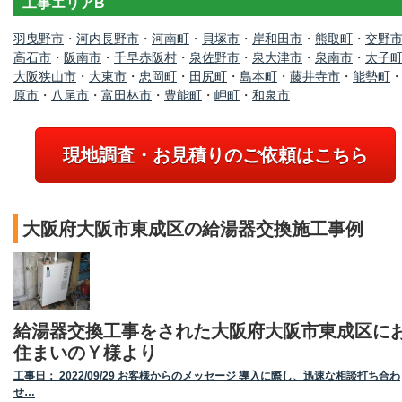
工事エリアB
羽曳野市
・
河内長野市
・
河南町
・
貝塚市
・
岸和田市
・
熊取町
・
交野
高石市
・
阪南市
・
千早赤阪村
・
泉佐野市
・
泉大津市
・
泉南市
・
太子
大阪狭山市
・
大東市
・
忠岡町
・
田尻町
・
島本町
・
藤井寺市
・
能勢町
原市
・
八尾市
・
富田林市
・
豊能町
・
岬町
・
和泉市
現地調査・お見積りのご依頼はこちら
大阪府大阪市東成区の給湯器交換施工事例
給湯器交換工事をされた大阪府大阪市東成区に
住まいのＹ様より
工事日： 2022/09/29 お客様からのメッセージ 導入に際し、迅速な相談打ち合わ
せ…