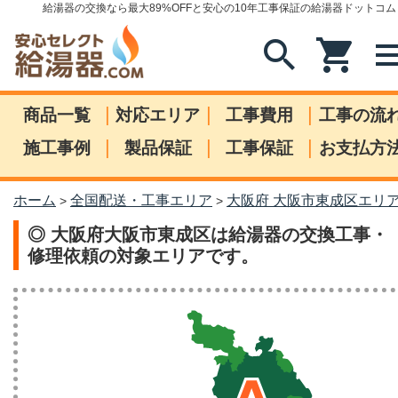
給湯器の交換なら最大89%OFFと安心の10年工事保証の給湯器ドットコム
search
shopping_cart
me
|
|
|
商品一覧
対応エリア
工事費用
工事の流
|
|
|
施工事例
製品保証
工事保証
お支払方
ホーム
全国配送・工事エリア
大阪府 大阪市東成区エリ
>
>
◎ 大阪府大阪市東成区は給湯器の交換工事・
修理依頼の対象エリアです。