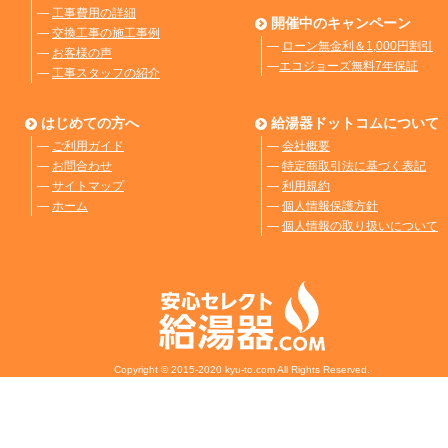
―
工事費用の詳細
開催中のキャンペーン
―
交換工事の施工事例
―
ローン無金利＆1,000円割引
―
お客様の声
―
エコジョーズ無料7年保証
―
工事スタッフの紹介
はじめての方へ
給湯器ドットコムについて
―
ご利用ガイド
―
会社概要
―
お問合わせ
―
特定商取引法に基づく表記
―
サイトマップ
―
利用規約
―
ホーム
―
個人情報保護方針
―
個人情報の取り扱いについて
Copyright © 2015-2020 kyu-to.com All Rights Reserved.