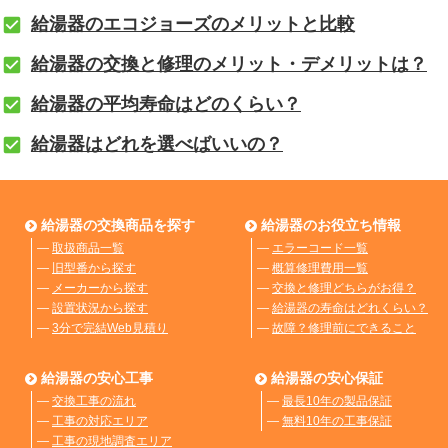
給湯器のエコジョーズのメリットと比較
給湯器の交換と修理のメリット・デメリットは？
給湯器の平均寿命はどのくらい？
給湯器はどれを選べばいいの？
給湯器の交換商品を探す
給湯器のお役立ち情報
―
取扱商品一覧
―
エラーコード一覧
―
旧型番から探す
―
概算修理費用一覧
―
メーカーから探す
―
交換と修理どちらがお得？
―
設置状況から探す
―
給湯器の寿命はどれくらい？
―
3分で完結Web見積り
―
故障？修理前にできること
給湯器の安心工事
給湯器の安心保証
―
交換工事の流れ
―
最長10年の製品保証
―
工事の対応エリア
―
無料10年の工事保証
―
工事の現地調査エリア