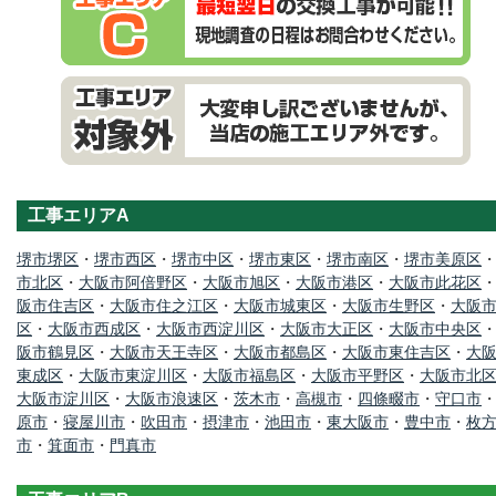
工事エリアA
堺市堺区
・
堺市西区
・
堺市中区
・
堺市東区
・
堺市南区
・
堺市美原区
市北区
・
大阪市阿倍野区
・
大阪市旭区
・
大阪市港区
・
大阪市此花区
阪市住吉区
・
大阪市住之江区
・
大阪市城東区
・
大阪市生野区
・
大阪
区
・
大阪市西成区
・
大阪市西淀川区
・
大阪市大正区
・
大阪市中央区
阪市鶴見区
・
大阪市天王寺区
・
大阪市都島区
・
大阪市東住吉区
・
大
東成区
・
大阪市東淀川区
・
大阪市福島区
・
大阪市平野区
・
大阪市北
大阪市淀川区
・
大阪市浪速区
・
茨木市
・
高槻市
・
四條畷市
・
守口市
原市
・
寝屋川市
・
吹田市
・
摂津市
・
池田市
・
東大阪市
・
豊中市
・
枚
市
・
箕面市
・
門真市