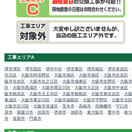
工事エリアA
堺市堺区
・
堺市西区
・
堺市中区
・
堺市東区
・
堺市南区
・
堺市美原区
市北区
・
大阪市阿倍野区
・
大阪市旭区
・
大阪市港区
・
大阪市此花区
阪市住吉区
・
大阪市住之江区
・
大阪市城東区
・
大阪市生野区
・
大阪
区
・
大阪市西成区
・
大阪市西淀川区
・
大阪市大正区
・
大阪市中央区
阪市鶴見区
・
大阪市天王寺区
・
大阪市都島区
・
大阪市東住吉区
・
大
東成区
・
大阪市東淀川区
・
大阪市福島区
・
大阪市平野区
・
大阪市北
大阪市淀川区
・
大阪市浪速区
・
茨木市
・
高槻市
・
四條畷市
・
守口市
原市
・
寝屋川市
・
吹田市
・
摂津市
・
池田市
・
東大阪市
・
豊中市
・
枚
市
・
箕面市
・
門真市