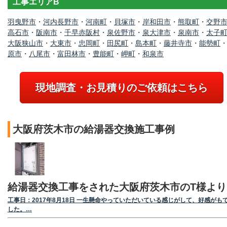
工事エリアB
羽曳野市
・
河内長野市
・
河南町
・
貝塚市
・
岸和田市
・
熊取町
・
交野
高石市
・
阪南市
・
千早赤阪村
・
泉佐野市
・
泉大津市
・
泉南市
・
太子
大阪狭山市
・
大東市
・
忠岡町
・
田尻町
・
島本町
・
藤井寺市
・
能勢町
原市
・
八尾市
・
富田林市
・
豊能町
・
岬町
・
和泉市
現地調査・お見積りのご依頼はこちら
大阪府茨木市の給湯器交換施工事例
給湯器交換工事をされた大阪府茨木市のT様より
工事日：2017年8月18日 一生懸命やっていただいている感じがして、好感がも
した。…