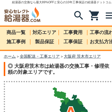
給湯器の交換なら最大89%OFFと安心の10年工事保証の給湯器ドットコム
search
shopping_cart
me
|
|
|
商品一覧
対応エリア
工事費用
工事の流
|
|
|
施工事例
製品保証
工事保証
お支払方
ホーム
全国配送・工事エリア
大阪府 茨木市エリア
>
>
◎ 大阪府茨木市は給湯器の交換工事・修理依
頼の対象エリアです。