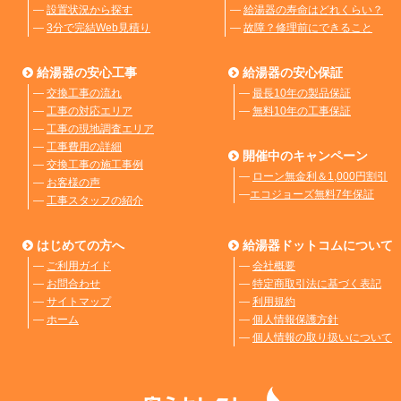
―
設置状況から探す
―
給湯器の寿命はどれくらい？
―
3分で完結Web見積り
―
故障？修理前にできること
給湯器の安心工事
給湯器の安心保証
―
交換工事の流れ
―
最長10年の製品保証
―
工事の対応エリア
―
無料10年の工事保証
―
工事の現地調査エリア
―
工事費用の詳細
開催中のキャンペーン
―
交換工事の施工事例
―
ローン無金利＆1,000円割引
―
お客様の声
―
エコジョーズ無料7年保証
―
工事スタッフの紹介
はじめての方へ
給湯器ドットコムについて
―
ご利用ガイド
―
会社概要
―
お問合わせ
―
特定商取引法に基づく表記
―
サイトマップ
―
利用規約
―
ホーム
―
個人情報保護方針
―
個人情報の取り扱いについて