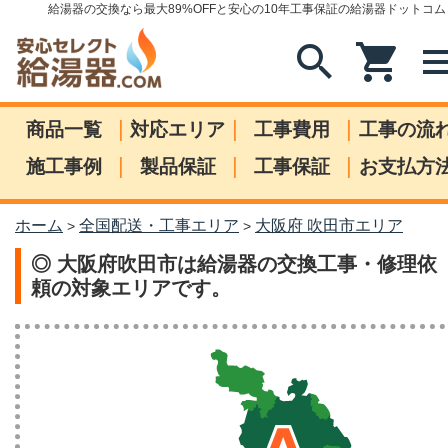
給湯器の交換なら最大89%OFFと安心の10年工事保証の給湯器ドットコム
search
shopping_cart
me
|
|
|
商品一覧
対応エリア
工事費用
工事の流
|
|
|
施工事例
製品保証
工事保証
お支払方
ホーム
全国配送・工事エリア
大阪府 吹田市エリア
>
>
◎ 大阪府吹田市は給湯器の交換工事・修理依
頼の対象エリアです。