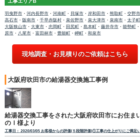
工事エリアB
羽曳野市
・
河内長野市
・
河南町
・
貝塚市
・
岸和田市
・
熊取町
・
交野
高石市
・
阪南市
・
千早赤阪村
・
泉佐野市
・
泉大津市
・
泉南市
・
太子
大阪狭山市
・
大東市
・
忠岡町
・
田尻町
・
島本町
・
藤井寺市
・
能勢町
原市
・
八尾市
・
富田林市
・
豊能町
・
岬町
・
和泉市
現地調査・お見積りのご依頼はこちら
大阪府吹田市の給湯器交換施工事例
給湯器交換工事をされた大阪府吹田市にお住ま
のＩ様より
工事日： 2020/03/05 お客様からの評価(５段階評価)①工事の仕上がりにご満足