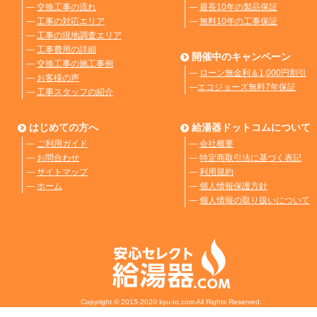
―
交換工事の流れ
―
最長10年の製品保証
―
工事の対応エリア
―
無料10年の工事保証
―
工事の現地調査エリア
―
工事費用の詳細
開催中のキャンペーン
―
交換工事の施工事例
―
ローン無金利＆1,000円割引
―
お客様の声
―
エコジョーズ無料7年保証
―
工事スタッフの紹介
はじめての方へ
給湯器ドットコムについて
―
ご利用ガイド
―
会社概要
―
お問合わせ
―
特定商取引法に基づく表記
―
サイトマップ
―
利用規約
―
ホーム
―
個人情報保護方針
―
個人情報の取り扱いについて
Copyright © 2015-2020 kyu-to.com All Rights Reserved.