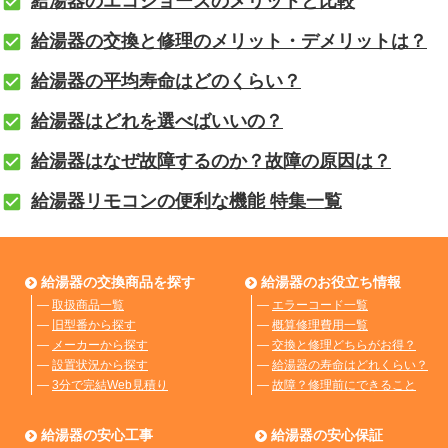
給湯器のエコジョーズのメリットと比較
給湯器の交換と修理のメリット・デメリットは？
給湯器の平均寿命はどのくらい？
給湯器はどれを選べばいいの？
給湯器はなぜ故障するのか？故障の原因は？
給湯器リモコンの便利な機能 特集一覧
給湯器の交換商品を探す
給湯器のお役立ち情報
―
取扱商品一覧
―
エラーコード一覧
―
旧型番から探す
―
概算修理費用一覧
―
メーカーから探す
―
交換と修理どちらがお得？
―
設置状況から探す
―
給湯器の寿命はどれくらい？
―
3分で完結Web見積り
―
故障？修理前にできること
給湯器の安心工事
給湯器の安心保証