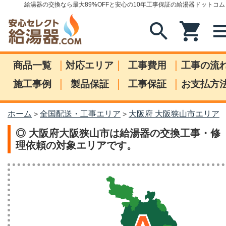
給湯器の交換なら最大89%OFFと安心の10年工事保証の給湯器ドットコム
search
shopping_cart
me
|
|
|
商品一覧
対応エリア
工事費用
工事の流
|
|
|
施工事例
製品保証
工事保証
お支払方
ホーム
全国配送・工事エリア
大阪府 大阪狭山市エリア
>
>
◎ 大阪府大阪狭山市は給湯器の交換工事・修
理依頼の対象エリアです。