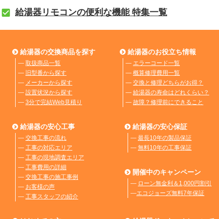
給湯器リモコンの便利な機能 特集一覧
給湯器の交換商品を探す
給湯器のお役立ち情報
―
取扱商品一覧
―
エラーコード一覧
―
旧型番から探す
―
概算修理費用一覧
―
メーカーから探す
―
交換と修理どちらがお得？
―
設置状況から探す
―
給湯器の寿命はどれくらい？
―
3分で完結Web見積り
―
故障？修理前にできること
給湯器の安心工事
給湯器の安心保証
―
交換工事の流れ
―
最長10年の製品保証
―
工事の対応エリア
―
無料10年の工事保証
―
工事の現地調査エリア
―
工事費用の詳細
開催中のキャンペーン
―
交換工事の施工事例
―
ローン無金利＆1,000円割引
―
お客様の声
―
エコジョーズ無料7年保証
―
工事スタッフの紹介