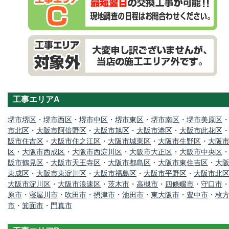
工事エリアA
堺市堺区
・
堺市西区
・
堺市中区
・
堺市東区
・
堺市南区
・
堺市美原区
市北区
・
大阪市阿倍野区
・
大阪市旭区
・
大阪市港区
・
大阪市此花区
阪市住吉区
・
大阪市住之江区
・
大阪市城東区
・
大阪市生野区
・
大阪
区
・
大阪市西成区
・
大阪市西淀川区
・
大阪市大正区
・
大阪市中央区
阪市鶴見区
・
大阪市天王寺区
・
大阪市都島区
・
大阪市東住吉区
・
大
東成区
・
大阪市東淀川区
・
大阪市福島区
・
大阪市平野区
・
大阪市北
大阪市淀川区
・
大阪市浪速区
・
茨木市
・
高槻市
・
四條畷市
・
守口市
原市
・
寝屋川市
・
吹田市
・
摂津市
・
池田市
・
東大阪市
・
豊中市
・
枚
市
・
箕面市
・
門真市