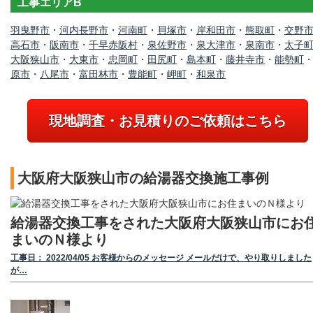
工事エリアB
羽曳野市
・
河内長野市
・
河南町
・
貝塚市
・
岸和田市
・
熊取町
・
交野
高石市
・
阪南市
・
千早赤阪村
・
泉佐野市
・
泉大津市
・
泉南市
・
太子
大阪狭山市
・
大東市
・
忠岡町
・
田尻町
・
島本町
・
藤井寺市
・
能勢町
原市
・
八尾市
・
富田林市
・
豊能町
・
岬町
・
和泉市
現地調査・お見積りのご依頼はこちら
大阪府大阪狭山市の給湯器交換施工事例
給湯器交換工事をされた大阪府大阪狭山市にお
まいのＮ様より
工事日： 2022/04/05 お客様からのメッセージ メールだけで、やり取りしました
が…