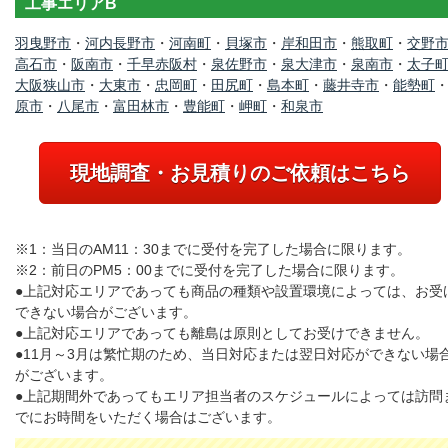
工事エリアB
羽曳野市
・
河内長野市
・
河南町
・
貝塚市
・
岸和田市
・
熊取町
・
交野
高石市
・
阪南市
・
千早赤阪村
・
泉佐野市
・
泉大津市
・
泉南市
・
太子
大阪狭山市
・
大東市
・
忠岡町
・
田尻町
・
島本町
・
藤井寺市
・
能勢町
原市
・
八尾市
・
富田林市
・
豊能町
・
岬町
・
和泉市
現地調査・お見積りのご依頼はこちら
※1：当日のAM11：30までに受付を完了した場合に限ります。
※2：前日のPM5：00までに受付を完了した場合に限ります。
●上記対応エリアであっても商品の種類や設置環境によっては、お受
できない場合がございます。
●上記対応エリアであっても離島は原則としてお受けできません。
●11月～3月は繁忙期のため、当日対応または翌日対応ができない場
がございます。
●上記期間外であってもエリア担当者のスケジュールによっては訪問
でにお時間をいただく場合はございます。