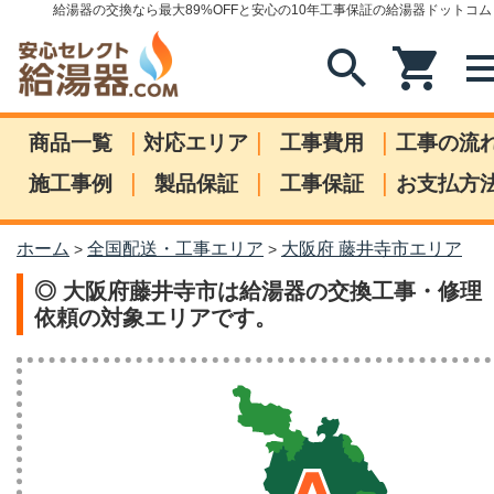
給湯器の交換なら最大89%OFFと安心の10年工事保証の給湯器ドットコム
search
shopping_cart
me
|
|
|
商品一覧
対応エリア
工事費用
工事の流
|
|
|
施工事例
製品保証
工事保証
お支払方
ホーム
全国配送・工事エリア
大阪府 藤井寺市エリア
>
>
◎ 大阪府藤井寺市は給湯器の交換工事・修理
依頼の対象エリアです。