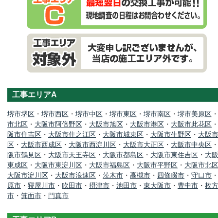
工事エリアA
堺市堺区
・
堺市西区
・
堺市中区
・
堺市東区
・
堺市南区
・
堺市美原区
市北区
・
大阪市阿倍野区
・
大阪市旭区
・
大阪市港区
・
大阪市此花区
阪市住吉区
・
大阪市住之江区
・
大阪市城東区
・
大阪市生野区
・
大阪
区
・
大阪市西成区
・
大阪市西淀川区
・
大阪市大正区
・
大阪市中央区
阪市鶴見区
・
大阪市天王寺区
・
大阪市都島区
・
大阪市東住吉区
・
大
東成区
・
大阪市東淀川区
・
大阪市福島区
・
大阪市平野区
・
大阪市北
大阪市淀川区
・
大阪市浪速区
・
茨木市
・
高槻市
・
四條畷市
・
守口市
原市
・
寝屋川市
・
吹田市
・
摂津市
・
池田市
・
東大阪市
・
豊中市
・
枚
市
・
箕面市
・
門真市