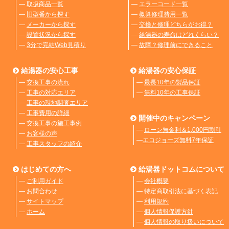
―
取扱商品一覧
―
エラーコード一覧
―
旧型番から探す
―
概算修理費用一覧
―
メーカーから探す
―
交換と修理どちらがお得？
―
設置状況から探す
―
給湯器の寿命はどれくらい？
―
3分で完結Web見積り
―
故障？修理前にできること
給湯器の安心工事
給湯器の安心保証
―
交換工事の流れ
―
最長10年の製品保証
―
工事の対応エリア
―
無料10年の工事保証
―
工事の現地調査エリア
―
工事費用の詳細
開催中のキャンペーン
―
交換工事の施工事例
―
ローン無金利＆1,000円割引
―
お客様の声
―
エコジョーズ無料7年保証
―
工事スタッフの紹介
はじめての方へ
給湯器ドットコムについて
―
ご利用ガイド
―
会社概要
―
お問合わせ
―
特定商取引法に基づく表記
―
サイトマップ
―
利用規約
―
ホーム
―
個人情報保護方針
―
個人情報の取り扱いについて