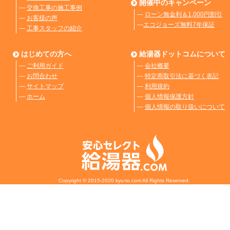
開催中のキャンペーン
―
交換工事の施工事例
―
ローン無金利＆1,000円割引
―
お客様の声
―
エコジョーズ無料7年保証
―
工事スタッフの紹介
はじめての方へ
給湯器ドットコムについて
―
ご利用ガイド
―
会社概要
―
お問合わせ
―
特定商取引法に基づく表記
―
サイトマップ
―
利用規約
―
ホーム
―
個人情報保護方針
―
個人情報の取り扱いについて
Copyright © 2015-2020 kyu-to.com All Rights Reserved.