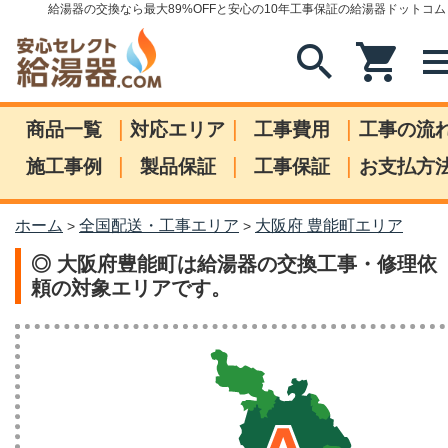
給湯器の交換なら最大89%OFFと安心の10年工事保証の給湯器ドットコム
search
shopping_cart
me
|
|
|
商品一覧
対応エリア
工事費用
工事の流
|
|
|
施工事例
製品保証
工事保証
お支払方
ホーム
全国配送・工事エリア
大阪府 豊能町エリア
>
>
◎ 大阪府豊能町は給湯器の交換工事・修理依
頼の対象エリアです。