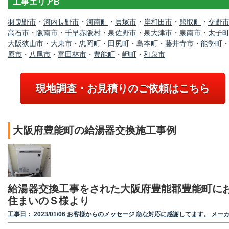
工事エリアB
羽曳野市
・
河内長野市
・
河南町
・
貝塚市
・
岸和田市
・
熊取町
・
交野
高石市
・
阪南市
・
千早赤阪村
・
泉佐野市
・
泉大津市
・
泉南市
・
太子
大阪狭山市
・
大東市
・
忠岡町
・
田尻町
・
島本町
・
藤井寺市
・
能勢町
原市
・
八尾市
・
富田林市
・
豊能町
・
岬町
・
和泉市
現地調査・お見積りのご依頼はこちら
大阪府豊能町の給湯器交換施工事例
給湯器交換工事をされた大阪府豊能郡豊能町に
住まいのＳ様より
工事日： 2023/01/06 お客様からのメッセージ 急な対応に感謝してます。 メー