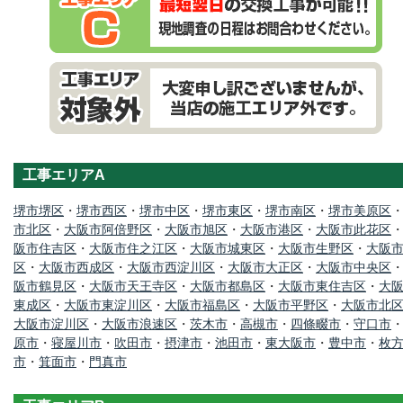
工事エリアA
堺市堺区
・
堺市西区
・
堺市中区
・
堺市東区
・
堺市南区
・
堺市美原区
市北区
・
大阪市阿倍野区
・
大阪市旭区
・
大阪市港区
・
大阪市此花区
阪市住吉区
・
大阪市住之江区
・
大阪市城東区
・
大阪市生野区
・
大阪
区
・
大阪市西成区
・
大阪市西淀川区
・
大阪市大正区
・
大阪市中央区
阪市鶴見区
・
大阪市天王寺区
・
大阪市都島区
・
大阪市東住吉区
・
大
東成区
・
大阪市東淀川区
・
大阪市福島区
・
大阪市平野区
・
大阪市北
大阪市淀川区
・
大阪市浪速区
・
茨木市
・
高槻市
・
四條畷市
・
守口市
原市
・
寝屋川市
・
吹田市
・
摂津市
・
池田市
・
東大阪市
・
豊中市
・
枚
市
・
箕面市
・
門真市