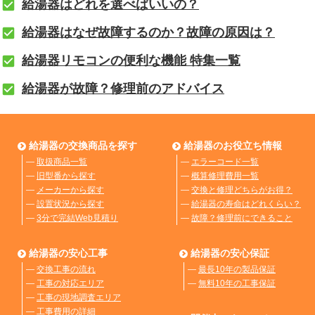
給湯器はどれを選べばいいの？
給湯器はなぜ故障するのか？故障の原因は？
給湯器リモコンの便利な機能 特集一覧
給湯器が故障？修理前のアドバイス
給湯器の交換商品を探す
給湯器のお役立ち情報
―
取扱商品一覧
―
エラーコード一覧
―
旧型番から探す
―
概算修理費用一覧
―
メーカーから探す
―
交換と修理どちらがお得？
―
設置状況から探す
―
給湯器の寿命はどれくらい？
―
3分で完結Web見積り
―
故障？修理前にできること
給湯器の安心工事
給湯器の安心保証
―
交換工事の流れ
―
最長10年の製品保証
―
工事の対応エリア
―
無料10年の工事保証
―
工事の現地調査エリア
―
工事費用の詳細