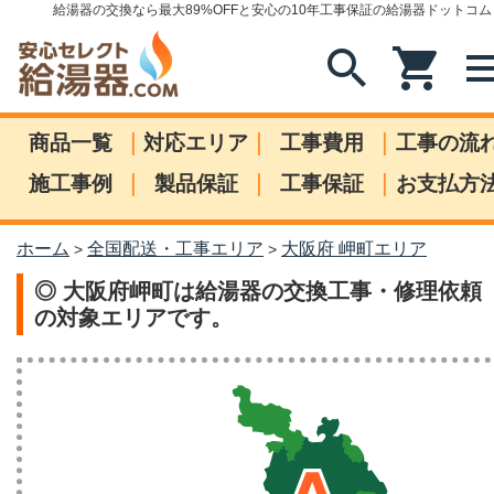
給湯器の交換なら最大89%OFFと安心の10年工事保証の給湯器ドットコム
search
shopping_cart
me
|
|
|
商品一覧
対応エリア
工事費用
工事の流
|
|
|
施工事例
製品保証
工事保証
お支払方
ホーム
全国配送・工事エリア
大阪府 岬町エリア
>
>
◎ 大阪府岬町は給湯器の交換工事・修理依頼
の対象エリアです。