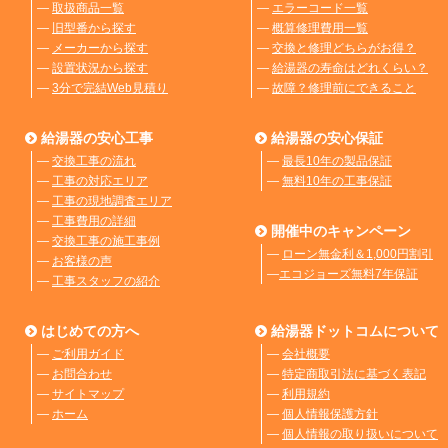
―
取扱商品一覧
―
エラーコード一覧
―
旧型番から探す
―
概算修理費用一覧
―
メーカーから探す
―
交換と修理どちらがお得？
―
設置状況から探す
―
給湯器の寿命はどれくらい？
―
3分で完結Web見積り
―
故障？修理前にできること
給湯器の安心工事
給湯器の安心保証
―
交換工事の流れ
―
最長10年の製品保証
―
工事の対応エリア
―
無料10年の工事保証
―
工事の現地調査エリア
―
工事費用の詳細
開催中のキャンペーン
―
交換工事の施工事例
―
ローン無金利＆1,000円割引
―
お客様の声
―
エコジョーズ無料7年保証
―
工事スタッフの紹介
はじめての方へ
給湯器ドットコムについて
―
ご利用ガイド
―
会社概要
―
お問合わせ
―
特定商取引法に基づく表記
―
サイトマップ
―
利用規約
―
ホーム
―
個人情報保護方針
―
個人情報の取り扱いについて