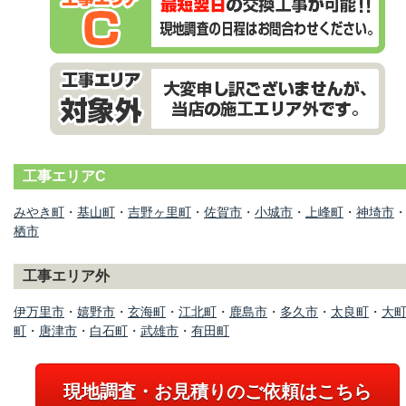
工事エリアC
みやき町
・
基山町
・
吉野ヶ里町
・
佐賀市
・
小城市
・
上峰町
・
神埼市
栖市
工事エリア外
伊万里市
・
嬉野市
・
玄海町
・
江北町
・
鹿島市
・
多久市
・
太良町
・
大
町
・
唐津市
・
白石町
・
武雄市
・
有田町
現地調査・お見積りのご依頼はこちら