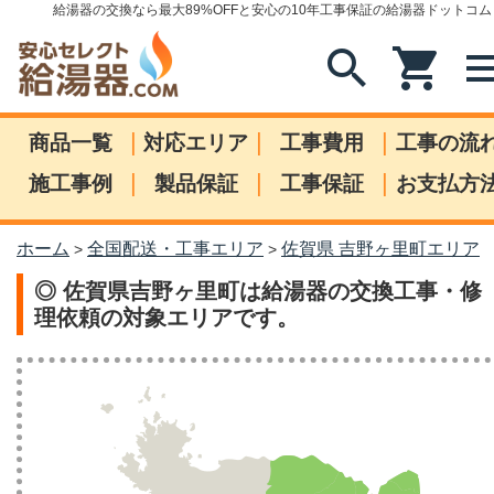
給湯器の交換なら最大89%OFFと安心の10年工事保証の給湯器ドットコム
search
shopping_cart
me
|
|
|
商品一覧
対応エリア
工事費用
工事の流
|
|
|
施工事例
製品保証
工事保証
お支払方
ホーム
全国配送・工事エリア
佐賀県 吉野ヶ里町エリア
>
>
◎ 佐賀県吉野ヶ里町は給湯器の交換工事・修
理依頼の対象エリアです。