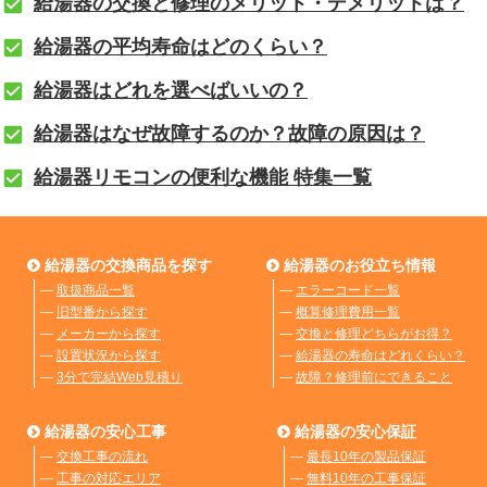
給湯器の交換と修理のメリット・デメリットは？
給湯器の平均寿命はどのくらい？
給湯器はどれを選べばいいの？
給湯器はなぜ故障するのか？故障の原因は？
給湯器リモコンの便利な機能 特集一覧
給湯器の交換商品を探す
給湯器のお役立ち情報
―
取扱商品一覧
―
エラーコード一覧
―
旧型番から探す
―
概算修理費用一覧
―
メーカーから探す
―
交換と修理どちらがお得？
―
設置状況から探す
―
給湯器の寿命はどれくらい？
―
3分で完結Web見積り
―
故障？修理前にできること
給湯器の安心工事
給湯器の安心保証
―
交換工事の流れ
―
最長10年の製品保証
―
工事の対応エリア
―
無料10年の工事保証