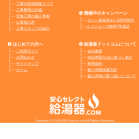
―
工事の現地調査エリア
―
工事費用の詳細
開催中のキャンペーン
―
交換工事の施工事例
―
ローン無金利＆1,000円割引
―
お客様の声
―
エコジョーズ無料7年保証
―
工事スタッフの紹介
はじめての方へ
給湯器ドットコムについて
―
ご利用ガイド
―
会社概要
―
お問合わせ
―
特定商取引法に基づく表記
―
サイトマップ
―
利用規約
―
ホーム
―
個人情報保護方針
―
個人情報の取り扱いについて
Copyright © 2015-2020 kyu-to.com All Rights Reserved.