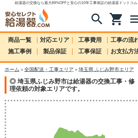
給湯器の交換なら最大89%OFFと安心の10年工事保証の給湯器ドットコム
search
shopping_cart
me
|
|
|
商品一覧
対応エリア
工事費用
工事の流
|
|
|
施工事例
製品保証
工事保証
お支払方
ホーム
全国配送・工事エリア
埼玉県 ふじみ野市エリア
>
>
◎ 埼玉県ふじみ野市は給湯器の交換工事・修
理依頼の対象エリアです。