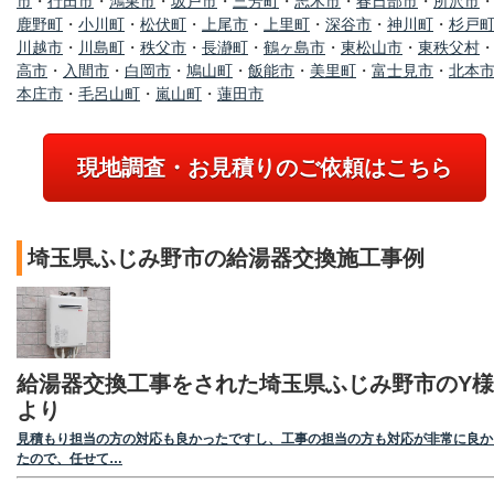
市
・
行田市
・
鴻巣市
・
坂戸市
・
三芳町
・
志木市
・
春日部市
・
所沢市
鹿野町
・
小川町
・
松伏町
・
上尾市
・
上里町
・
深谷市
・
神川町
・
杉戸
川越市
・
川島町
・
秩父市
・
長瀞町
・
鶴ヶ島市
・
東松山市
・
東秩父村
高市
・
入間市
・
白岡市
・
鳩山町
・
飯能市
・
美里町
・
富士見市
・
北本
本庄市
・
毛呂山町
・
嵐山町
・
蓮田市
現地調査・お見積りのご依頼はこちら
埼玉県ふじみ野市の給湯器交換施工事例
給湯器交換工事をされた埼玉県ふじみ野市のY様
より
見積もり担当の方の対応も良かったですし、工事の担当の方も対応が非常に良か
たので、任せて…