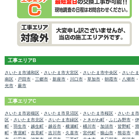
工事エリアB
さいたま市浦和区
・
さいたま市大宮区
・
さいたま市中央区
・
さいた
南区
・
戸田市
・
三郷市
・
新座市
・
川口市
・
草加市
・
朝霞市
・
八潮市
光市
・
蕨市
工事エリアC
さいたま市岩槻区
・
さいたま市見沼区
・
さいたま市桜区
・
さいたま
区
・
さいたま市北区
・
さいたま市緑区
・
ときがわ町
・
ふじみ野市
・
町
・
羽生市
・
越生町
・
越谷市
・
横瀬町
・
桶川市
・
加須市
・
皆野町
・
町
・
寄居町
・
吉見町
・
吉川市
・
久喜市
・
宮代町
・
狭山市
・
熊谷市
・