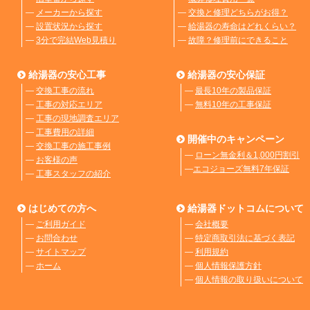
―
メーカーから探す
―
交換と修理どちらがお得？
―
設置状況から探す
―
給湯器の寿命はどれくらい？
―
3分で完結Web見積り
―
故障？修理前にできること
給湯器の安心工事
給湯器の安心保証
―
交換工事の流れ
―
最長10年の製品保証
―
工事の対応エリア
―
無料10年の工事保証
―
工事の現地調査エリア
―
工事費用の詳細
開催中のキャンペーン
―
交換工事の施工事例
―
ローン無金利＆1,000円割引
―
お客様の声
―
エコジョーズ無料7年保証
―
工事スタッフの紹介
はじめての方へ
給湯器ドットコムについて
―
ご利用ガイド
―
会社概要
―
お問合わせ
―
特定商取引法に基づく表記
―
サイトマップ
―
利用規約
―
ホーム
―
個人情報保護方針
―
個人情報の取り扱いについて