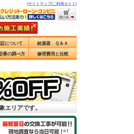
|
サイトマップ
|
ご利用ガイド
|
保証について
給湯器 Ｑ＆Ａ
型番の調べ方
修理費用と比較
対象エリアです。