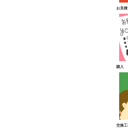
お見積
購入
交換工