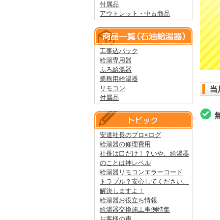
付属品
アウトレット・中古商品
工事込パック
給湯専用器
ふろ給湯器
業務用給湯器
リモコン
当
付属品
安達社長のプロ×ログ
給湯器の修理費用
社長は口だけ！？いや、給湯器
のことは神レベル
給湯器リモコンエラーコード
トラブル？安心してください、
解決しますよ！
給湯器お役立ち情報
給湯器交換施工事例特集
お客様の声