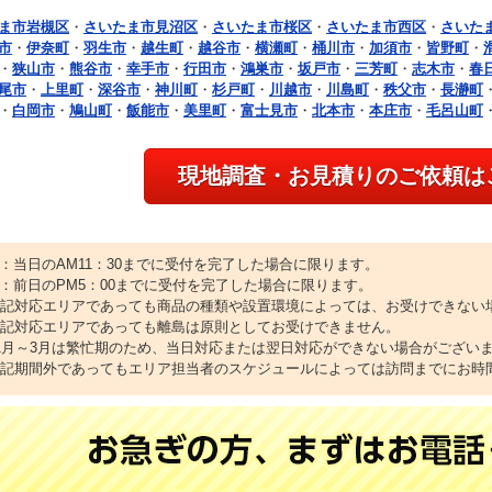
ま市岩槻区
・
さいたま市見沼区
・
さいたま市桜区
・
さいたま市西区
・
さいた
市
・
伊奈町
・
羽生市
・
越生町
・
越谷市
・
横瀬町
・
桶川市
・
加須市
・
皆野町
・
・
狭山市
・
熊谷市
・
幸手市
・
行田市
・
鴻巣市
・
坂戸市
・
三芳町
・
志木市
・
春
尾市
・
上里町
・
深谷市
・
神川町
・
杉戸町
・
川越市
・
川島町
・
秩父市
・
長瀞町
・
白岡市
・
鳩山町
・
飯能市
・
美里町
・
富士見市
・
北本市
・
本庄市
・
毛呂山町
現地調査・お見積りのご依頼は
1：当日のAM11：30までに受付を完了した場合に限ります。
2：前日のPM5：00までに受付を完了した場合に限ります。
上記対応エリアであっても商品の種類や設置環境によっては、お受けできない
上記対応エリアであっても離島は原則としてお受けできません。
11月～3月は繁忙期のため、当日対応または翌日対応ができない場合がござい
上記期間外であってもエリア担当者のスケジュールによっては訪問までにお時