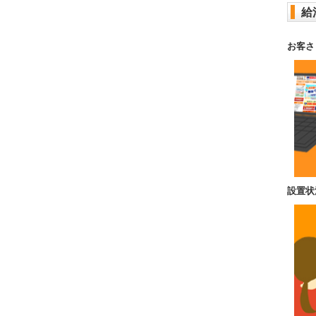
給
お客さ
設置状