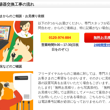
湯器交換工事の流れ
まからのご相談・お見積り依頼
以下の3つからお選びください。専門スタッフが
問合わせ」からのご連絡は、特に記載がない場合
0120-974-884
無料お見
営業時間9:00～17:30(日祝
24時間受
日をのぞく)
況などのご確認
フリーダイヤルからのご連絡に対しては、専門ス
お客さまのご希望をうかがいます。そのさいに見
器の設置写真をお送りいただく場合もございます
たします(「無料お見積り」から写真添付)。「無
お見積りに関しては原則としてメールにて返信さ
てお伺いしたいことがある場合は、ごちらからご
は電話番号記載が必須になっておりませんので、