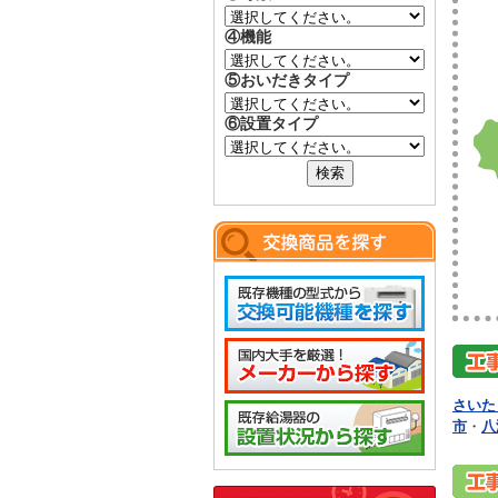
④機能
⑤おいだきタイプ
⑥設置タイプ
さいた
市
・
八