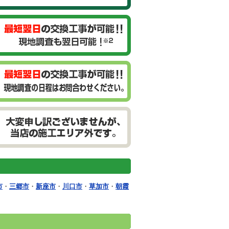
市
・
三郷市
・
新座市
・
川口市
・
草加市
・
朝霞