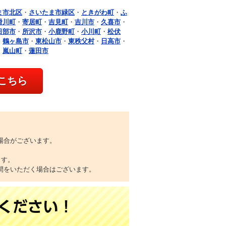
ま市北区
・
さいたま市緑区
・
ときがわ町
・
ふ
滑川町
・
寄居町
・
吉見町
・
吉川市
・
久喜市
・
日部市
・
所沢市
・
小鹿野町
・
小川町
・
松伏
・
鶴ヶ島市
・
東松山市
・
東秩父村
・
日高市
・
・
嵐山町
・
蓮田市
こちら
場合がございます。
ます。
間をいただく場合はございます。