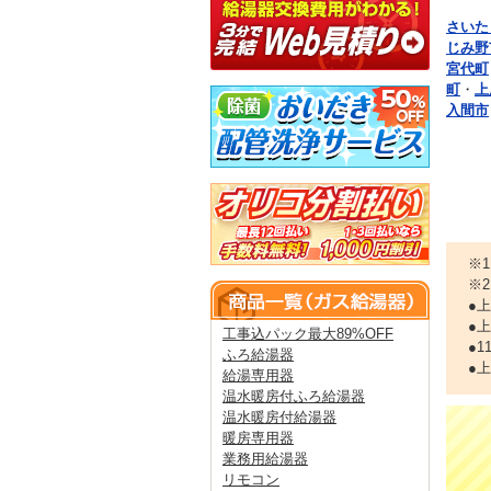
さいた
じみ野
宮代町
町
・
上
入間市
※
※
●
●
工事込パック最大89%OFF
●
ふろ給湯器
●
給湯専用器
温水暖房付ふろ給湯器
温水暖房付給湯器
暖房専用器
業務用給湯器
リモコン