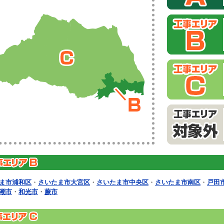
ま市浦和区
・
さいたま市大宮区
・
さいたま市中央区
・
さいたま市南区
・
戸田
潮市
・
和光市
・
蕨市