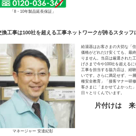
「8・10年製品延長保証」
交換工事は100社を超える工事ネットワークが誇るスタッフ
給湯器はお客さまの大切な「
価格がどれだけ安くても、最
りません。当店は厳選された
げさまで今や100社を超える
工事を担当する協力店は、経験年
いです。さらに満足せず、一
種安全教育」「接客マナー研
客さまに「まかせてよかった
日々とりくんでいます。
片付けは 来
マネージャー 安達紀彰