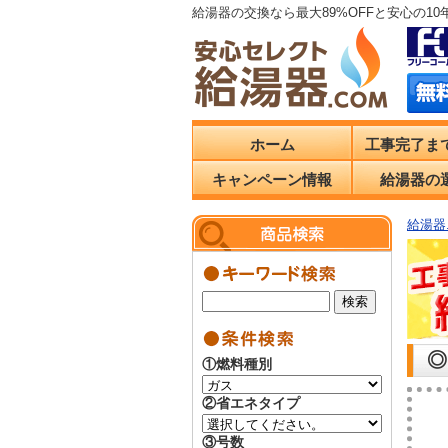
給湯器の交換なら最大89%OFFと安心の1
ホーム
工事完了ま
キャンペーン情報
給湯器の
給湯器.
◎
①燃料種別
②省エネタイプ
③号数