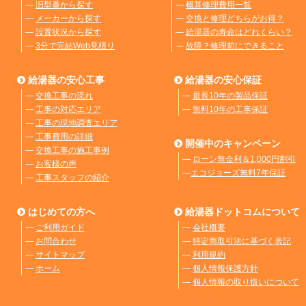
―
旧型番から探す
―
概算修理費用一覧
―
メーカーから探す
―
交換と修理どちらがお得？
―
設置状況から探す
―
給湯器の寿命はどれくらい？
―
3分で完結Web見積り
―
故障？修理前にできること
給湯器の安心工事
給湯器の安心保証
―
交換工事の流れ
―
最長10年の製品保証
―
工事の対応エリア
―
無料10年の工事保証
―
工事の現地調査エリア
―
工事費用の詳細
開催中のキャンペーン
―
交換工事の施工事例
―
ローン無金利＆1,000円割引
―
お客様の声
―
エコジョーズ無料7年保証
―
工事スタッフの紹介
はじめての方へ
給湯器ドットコムについて
―
ご利用ガイド
―
会社概要
―
お問合わせ
―
特定商取引法に基づく表記
―
サイトマップ
―
利用規約
―
ホーム
―
個人情報保護方針
―
個人情報の取り扱いについて