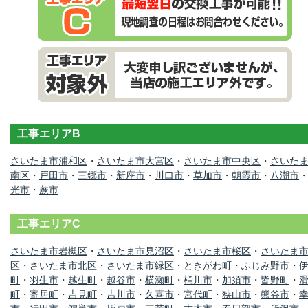
工事エリアB
さいたま市浦和区
・
さいたま市大宮区
・
さいたま市中央区
・
さいた
南区
・
戸田市
・
三郷市
・
新座市
・
川口市
・
草加市
・
朝霞市
・
八潮市
光市
・
蕨市
工事エリアC
さいたま市岩槻区
・
さいたま市見沼区
・
さいたま市桜区
・
さいたま
区
・
さいたま市北区
・
さいたま市緑区
・
ときがわ町
・
ふじみ野市
・
町
・
羽生市
・
越生町
・
越谷市
・
横瀬町
・
桶川市
・
加須市
・
皆野町
・
町
・
寄居町
・
吉見町
・
吉川市
・
久喜市
・
宮代町
・
狭山市
・
熊谷市
・