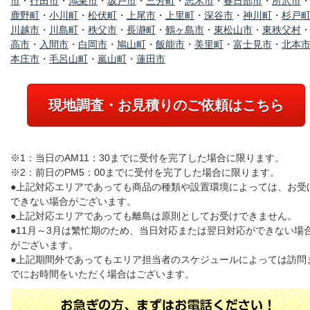
市
・
行田市
・
鴻巣市
・
坂戸市
・
三芳町
・
志木市
・
春日部市
・
所沢市
鹿野町
・
小川町
・
松伏町
・
上尾市
・
上里町
・
深谷市
・
神川町
・
杉戸
川越市
・
川島町
・
秩父市
・
長瀞町
・
鶴ヶ島市
・
東松山市
・
東秩父村
高市
・
入間市
・
白岡市
・
鳩山町
・
飯能市
・
美里町
・
富士見市
・
北本
本庄市
・
毛呂山町
・
嵐山町
・
蓮田市
現地調査・お見積りのご依頼はこちら
※1：当日のAM11：30までに受付を完了した場合に限ります。
※2：前日のPM5：00までに受付を完了した場合に限ります。
●上記対応エリアであっても商品の種類や設置環境によっては、お受
できない場合がございます。
●上記対応エリアであっても離島は原則としてお受けできません。
●11月～3月は繁忙期のため、当日対応または翌日対応ができない場
がございます。
●上記期間外であってもエリア担当者のスケジュールによっては訪問
でにお時間をいただく場合はございます。