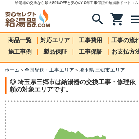
給湯器の交換なら最大89%OFFと安心の10年工事保証の給湯器ドットコム
search
shopping_cart
me
|
|
|
商品一覧
対応エリア
工事費用
工事の流
|
|
|
施工事例
製品保証
工事保証
お支払方
ホーム
全国配送・工事エリア
埼玉県 三郷市エリア
>
>
◎ 埼玉県三郷市は給湯器の交換工事・修理依
頼の対象エリアです。