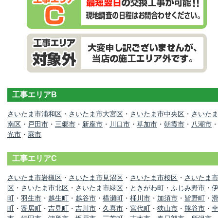
工事エリアB
さいたま市浦和区
・
さいたま市大宮区
・
さいたま市中央区
・
さいた
南区
・
戸田市
・
三郷市
・
新座市
・
川口市
・
草加市
・
朝霞市
・
八潮市
光市
・
蕨市
工事エリアC
さいたま市岩槻区
・
さいたま市見沼区
・
さいたま市桜区
・
さいたま
区
・
さいたま市北区
・
さいたま市緑区
・
ときがわ町
・
ふじみ野市
・
町
・
羽生市
・
越生町
・
越谷市
・
横瀬町
・
桶川市
・
加須市
・
皆野町
・
町
・
寄居町
・
吉見町
・
吉川市
・
久喜市
・
宮代町
・
狭山市
・
熊谷市
・