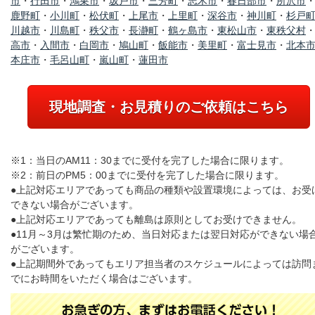
市
・
行田市
・
鴻巣市
・
坂戸市
・
三芳町
・
志木市
・
春日部市
・
所沢市
鹿野町
・
小川町
・
松伏町
・
上尾市
・
上里町
・
深谷市
・
神川町
・
杉戸
川越市
・
川島町
・
秩父市
・
長瀞町
・
鶴ヶ島市
・
東松山市
・
東秩父村
高市
・
入間市
・
白岡市
・
鳩山町
・
飯能市
・
美里町
・
富士見市
・
北本
本庄市
・
毛呂山町
・
嵐山町
・
蓮田市
現地調査・お見積りのご依頼はこちら
※1：当日のAM11：30までに受付を完了した場合に限ります。
※2：前日のPM5：00までに受付を完了した場合に限ります。
●上記対応エリアであっても商品の種類や設置環境によっては、お受
できない場合がございます。
●上記対応エリアであっても離島は原則としてお受けできません。
●11月～3月は繁忙期のため、当日対応または翌日対応ができない場
がございます。
●上記期間外であってもエリア担当者のスケジュールによっては訪問
でにお時間をいただく場合はございます。