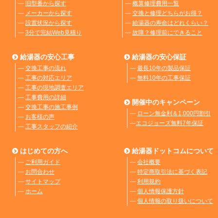
―
旧型番から探す
―
概算修理費用一覧
―
メーカーから探す
―
交換と修理どちらがお得？
―
設置状況から探す
―
給湯器の寿命はどれくらい？
―
3分で完結Web見積り
―
故障？修理前にできること
給湯器の安心工事
給湯器の安心保証
―
交換工事の流れ
―
最長10年の製品保証
―
工事の対応エリア
―
無料10年の工事保証
―
工事の現地調査エリア
―
工事費用の詳細
開催中のキャンペーン
―
交換工事の施工事例
―
ローン無金利＆1,000円割引
―
お客様の声
―
エコジョーズ無料7年保証
―
工事スタッフの紹介
はじめての方へ
給湯器ドットコムについて
―
ご利用ガイド
―
会社概要
―
お問合わせ
―
特定商取引法に基づく表記
―
サイトマップ
―
利用規約
―
ホーム
―
個人情報保護方針
―
個人情報の取り扱いについて