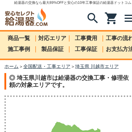
給湯器の交換なら最大89%OFFと安心の10年工事保証の給湯器ドットコム
search
shopping_cart
me
|
|
|
商品一覧
対応エリア
工事費用
工事の流
|
|
|
施工事例
製品保証
工事保証
お支払方
ホーム
全国配送・工事エリア
埼玉県 川越市エリア
>
>
◎ 埼玉県川越市は給湯器の交換工事・修理依
頼の対象エリアです。