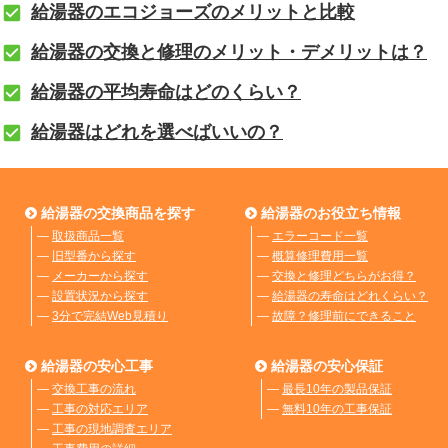
給湯器のエコジョーズのメリットと比較
給湯器の交換と修理のメリット・デメリットは？
給湯器の平均寿命はどのくらい？
給湯器はどれを選べばいいの？
給湯器の交換商品を探す
給湯器のお役立ち情報
―
取扱商品一覧
―
エラーコード一覧
―
旧型番から探す
―
概算修理費用一覧
―
メーカーから探す
―
交換と修理どちらがお得？
―
設置状況から探す
―
給湯器の寿命はどれくらい？
―
3分で完結Web見積り
―
故障？修理前にできること
給湯器の安心工事
給湯器の安心保証
―
交換工事の流れ
―
最長10年の製品保証
―
工事の対応エリア
―
無料10年の工事保証
―
工事の現地調査エリア