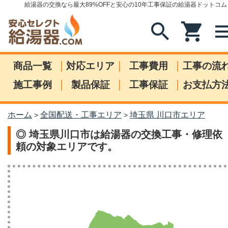
給湯器の交換なら最大89%OFFと安心の10年工事保証の給湯器ドットコム
search
shopping_cart
me
|
|
|
商品一覧
対応エリア
工事費用
工事の流
|
|
|
施工事例
製品保証
工事保証
お支払方
ホーム
全国配送・工事エリア
埼玉県 川口市エリア
>
>
◎ 埼玉県川口市は給湯器の交換工事・修理依
頼の対象エリアです。