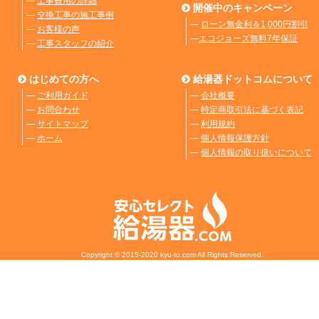
―
工事費用の詳細
開催中のキャンペーン
―
交換工事の施工事例
―
ローン無金利＆1,000円割引
―
お客様の声
―
エコジョーズ無料7年保証
―
工事スタッフの紹介
はじめての方へ
給湯器ドットコムについて
―
ご利用ガイド
―
会社概要
―
お問合わせ
―
特定商取引法に基づく表記
―
サイトマップ
―
利用規約
―
ホーム
―
個人情報保護方針
―
個人情報の取り扱いについて
Copyright © 2015-2020 kyu-to.com All Rights Reserved.