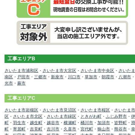
工事エリアB
さいたま市浦和区
・
さいたま市大宮区
・
さいたま市中央区
・
さいた
南区
・
戸田市
・
三郷市
・
新座市
・
川口市
・
草加市
・
朝霞市
・
八潮市
光市
・
蕨市
工事エリアC
さいたま市岩槻区
・
さいたま市見沼区
・
さいたま市桜区
・
さいたま
区
・
さいたま市北区
・
さいたま市緑区
・
ときがわ町
・
ふじみ野市
・
町
・
羽生市
・
越生町
・
越谷市
・
横瀬町
・
桶川市
・
加須市
・
皆野町
・
町
・
寄居町
・
吉見町
・
吉川市
・
久喜市
・
宮代町
・
狭山市
・
熊谷市
・