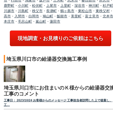
市
・
行田市
・
鴻巣市
・
坂戸市
・
三芳町
・
志木市
・
春日部市
・
所沢市
鹿野町
・
小川町
・
松伏町
・
上尾市
・
上里町
・
深谷市
・
神川町
・
杉戸
川越市
・
川島町
・
秩父市
・
長瀞町
・
鶴ヶ島市
・
東松山市
・
東秩父村
高市
・
入間市
・
白岡市
・
鳩山町
・
飯能市
・
美里町
・
富士見市
・
北本
本庄市
・
毛呂山町
・
嵐山町
・
蓮田市
現地調査・お見積りのご依頼はこちら
埼玉県川口市の給湯器交換施工事例
埼玉県川口市にお住まいのＫ様からの給湯器交
工事のコメント
工事日： 2023/10/24 お客様からのメッセージ 工事担当者訪問した上で提案し、
工…