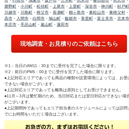
市
・
行田市
・
鴻巣市
・
坂戸市
・
三芳町
・
志木市
・
春日部市
・
所沢市
鹿野町
・
小川町
・
松伏町
・
上尾市
・
上里町
・
深谷市
・
神川町
・
杉戸
川越市
・
川島町
・
秩父市
・
長瀞町
・
鶴ヶ島市
・
東松山市
・
東秩父村
高市
・
入間市
・
白岡市
・
鳩山町
・
飯能市
・
美里町
・
富士見市
・
北本
本庄市
・
毛呂山町
・
嵐山町
・
蓮田市
現地調査・お見積りのご依頼はこちら
※1：当日のAM11：30までに受付を完了した場合に限ります。
※2：前日のPM5：00までに受付を完了した場合に限ります。
●上記対応エリアであっても商品の種類や設置環境によっては、お受
できない場合がございます。
●上記対応エリアであっても離島は原則としてお受けできません。
●11月～3月は繁忙期のため、当日対応または翌日対応ができない場
がございます。
●上記期間外であってもエリア担当者のスケジュールによっては訪問
でにお時間をいただく場合はございます。