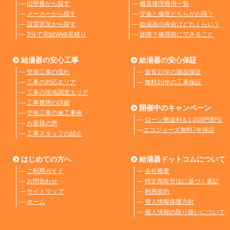
―
旧型番から探す
―
概算修理費用一覧
―
メーカーから探す
―
交換と修理どちらがお得？
―
設置状況から探す
―
給湯器の寿命はどれくらい？
―
3分で完結Web見積り
―
故障？修理前にできること
給湯器の安心工事
給湯器の安心保証
―
交換工事の流れ
―
最長10年の製品保証
―
工事の対応エリア
―
無料10年の工事保証
―
工事の現地調査エリア
―
工事費用の詳細
開催中のキャンペーン
―
交換工事の施工事例
―
ローン無金利＆1,000円割引
―
お客様の声
―
エコジョーズ無料7年保証
―
工事スタッフの紹介
はじめての方へ
給湯器ドットコムについて
―
ご利用ガイド
―
会社概要
―
お問合わせ
―
特定商取引法に基づく表記
―
サイトマップ
―
利用規約
―
ホーム
―
個人情報保護方針
―
個人情報の取り扱いについて