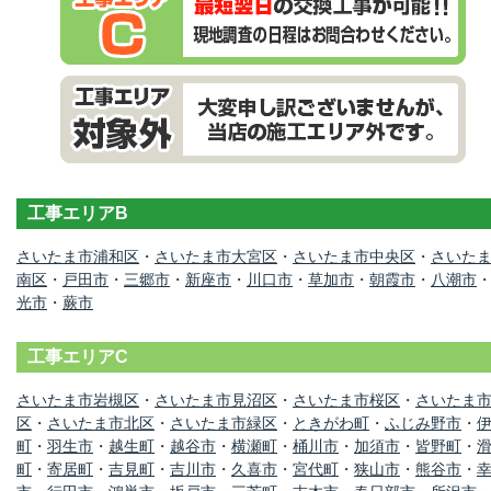
工事エリアB
さいたま市浦和区
・
さいたま市大宮区
・
さいたま市中央区
・
さいた
南区
・
戸田市
・
三郷市
・
新座市
・
川口市
・
草加市
・
朝霞市
・
八潮市
光市
・
蕨市
工事エリアC
さいたま市岩槻区
・
さいたま市見沼区
・
さいたま市桜区
・
さいたま
区
・
さいたま市北区
・
さいたま市緑区
・
ときがわ町
・
ふじみ野市
・
町
・
羽生市
・
越生町
・
越谷市
・
横瀬町
・
桶川市
・
加須市
・
皆野町
・
町
・
寄居町
・
吉見町
・
吉川市
・
久喜市
・
宮代町
・
狭山市
・
熊谷市
・