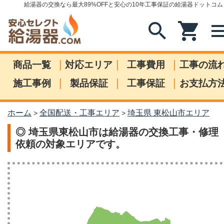
給湯器の交換なら最大89%OFFと安心の10年工事保証の給湯器ドットコム
search
shopping_cart
me
|
|
|
商品一覧
対応エリア
工事費用
工事の流
|
|
|
施工事例
製品保証
工事保証
お支払方
ホーム
全国配送・工事エリア
埼玉県 東松山市エリア
>
>
◎ 埼玉県東松山市は給湯器の交換工事・修理
依頼の対象エリアです。